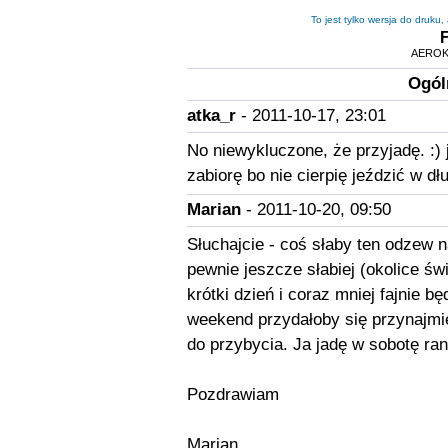
To jest tylko wersja do druku
AEROK
Ogól
atka_r
- 2011-10-17, 23:01
No niewykluczone, że przyjadę. :) 
zabiorę bo nie cierpię jeździć w d
Marian
- 2011-10-20, 09:50
Słuchajcie - coś słaby ten odzew 
pewnie jeszcze słabiej (okolice św
krótki dzień i coraz mniej fajnie b
weekend przydałoby się przynajmie
do przybycia. Ja jadę w sobotę ran
Pozdrawiam
Marian