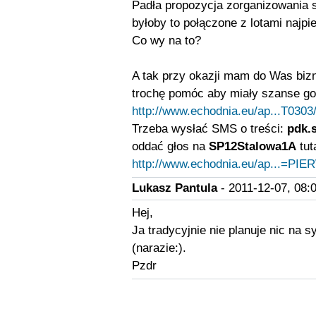
Padła propozycja zorganizowania s
byłoby to połączone z lotami naj
Co wy na to?
A tak przy okazji mam do Was bizne
trochę pomóc aby miały szanse g
http://www.echodnia.eu/ap...T030
Trzeba wysłać SMS o treści:
pdk.s
oddać głos na
SP12Stalowa1A
tut
http://www.echodnia.eu/ap...=PI
Lukasz Pantula
- 2011-12-07, 08:
Hej,
Ja tradycyjnie nie planuje nic na 
(narazie:).
Pzdr