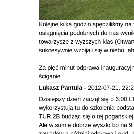
Kolejne kilka godzin spędziliśmy na 
osiągnięcia podobnych do nas wynik
towarzysze z wyższych klas (Otwarte
sukcesywnie wzbijali się w niebo, a
Za pięć minut odprawa inauguracyj
ściganie.
Lukasz Pantula
- 2012-07-21, 22:
Dzisiejszy dzień zaczął się o 6:00
wykorzystują tu do szkolenia podst
TUR 2B budząc się o tej pogańskiej 
Ale w sumie dobrze wyszło bo na 9:
zawodów a później odprawa i grid.