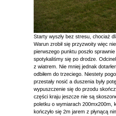
Starty wyszły bez stresu, chociaż dl
Warun zrobił się przyzwoity więc ni
pierwszego punktu poszło sprawnie i
spotykaliśmy się po drodze. Odcine
z wiatrem. Nie mniej jednak dotarł
odbiłem do trzeciego. Niestety pog
przestały nosić a duszenia były pot
wypuszczenie się do przodu skończy
części kraju jeszcze nie są skoszon
poletku o wymiarach 200mx200m, kt
kończyło się 2m jarem z płynącą 