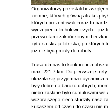
Organizatorzy pozostali bezwzględni
ziemne, których główną atrakcją by
których prezentowali coraz to bard
wyczepieniu lin holowniczych – już 
przewrotami zakończonymi beczkami
żyta na skraju lotniska, po których
już nie będą miały do roboty…
Trasa dla nas to konkurencja obsza
max. 221,7 km. Do pierwszej strefy 
okazała się przyjemna i dynamiczn
były dobre do bardzo dobrych, mome
niebo zasłane było cumulusami we w
wczorajszego nieco studziły nasz z
Łukaszem od czasu do czasu nie mog