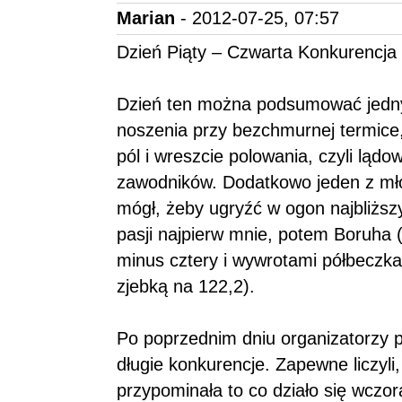
Marian
- 2012-07-25, 07:57
Dzień Piąty – Czwarta Konkurencja
Dzień ten można podsumować jedn
noszenia przy bezchmurnej termice
pól i wreszcie polowania, czyli lądo
zawodników. Dodatkowo jeden z mło
mógł, żeby ugryźć w ogon najbliższ
pasji najpierw mnie, potem Boruha 
minus cztery i wywrotami półbeczka
zjebką na 122,2).
Po poprzednim dniu organizatorzy p
długie konkurencje. Zapewne liczyli
przypominała to co działo się wczor