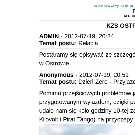
To jest tylko wersja do druku
AEROK
KZS OSTR
ADMIN
- 2012-07-19, 20:34
Temat postu
: Relacja
Postaramy się opisywać ze szczeg
w Ostrowie
Anonymous
- 2012-07-19, 20:51
Temat postu
: Dzień Zero - Przyjaz
Pomimo przejściowych problemów j
przygotowanym wyjazdom, dzięki p
udało nam się koło godziny 10-tej 
Kilovolt i Pirat Tango) na przyczep