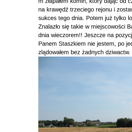
m złapałem komin, który dając od c
na krawędź trzeciego rejonu i zosta
sukces tego dnia. Potem już tylko lo
Znalazło się takie w miejscowości 
dnia wieczorem!! Jeszcze na pozycj
Panem Staszkiem nie jestem, po je
zlądowałem bez żadnych dziwactw.