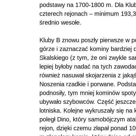
podstawy na 1700-1800 m. Dla Kl
czterech rejonach – minimum 193
średnio wesołe.
Kluby B znowu poszły pierwsze w po
górze i zaznaczać kominy bardziej
Skalskiego (z tym, że oni zwykle s
lepiej byłoby nadać na tych zawoda
również nasuwał skojarzenia z jaką
Noszenia rzadkie i porwane. Podst
podnosiły, tym mniej kominów spoty
ubywało szybowców. Część jeszcze
lotniska. Kolejne wykruszały się na 
poległ Dino, który samobójczym atak
rejon, dzięki czemu złapał ponad 1