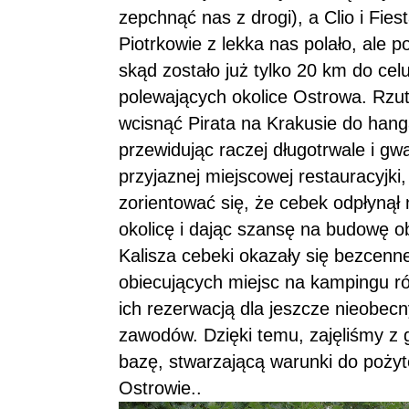
zepchnąć nas z drogi), a Clio i Fies
Piotrkowie z lekka nas polało, ale 
skąd zostało już tylko 20 km do ce
polewających okolice Ostrowa. Rzu
wcisnąć Pirata na Krakusie do hanga
przewidując raczej długotrwale i gw
przyjaznej miejscowej restauracyjki,
zorientować się, że cebek odpłynął 
okolicę i dając szansę na budowę o
Kalisza cebeki okazały się bezcenn
obiecujących miejsc na kampingu r
ich rezerwacją dla jeszcze nieobec
zawodów. Dzięki temu, zajęliśmy z 
bazę, stwarzającą warunki do poży
Ostrowie..