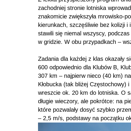
zachodniej stronie lotniska wprowa
znakomicie zwiększyła mrowisko-po
kierunkach, szczęśliwie bez kolizji
stawili się niemal wszyscy, podczas
w gridzie. W obu przypadkach – wsz
Zadania dla każdej z klas okazały
600 odpowiednio dla Klubów B, Klubó
307 km – najpierw nieco (40 km) n
Kłobucka (tak bliżej Częstochowy) 
wreszcie ok. 20 km do lotniska. O s
długie wieczory, ale pokrótce: na 
które pozwalały dosyć szybko przem
– 2,5 m/s, podstawy na początku o