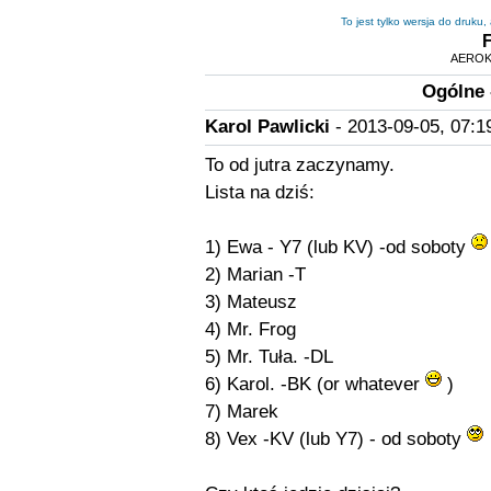
To jest tylko wersja do druku
AEROK
Ogólne 
Karol Pawlicki
- 2013-09-05, 07:1
To od jutra zaczynamy.
Lista na dziś:
1) Ewa - Y7 (lub KV) -od soboty
2) Marian -T
3) Mateusz
4) Mr. Frog
5) Mr. Tuła. -DL
6) Karol. -BK (or whatever
)
7) Marek
8) Vex -KV (lub Y7) - od soboty