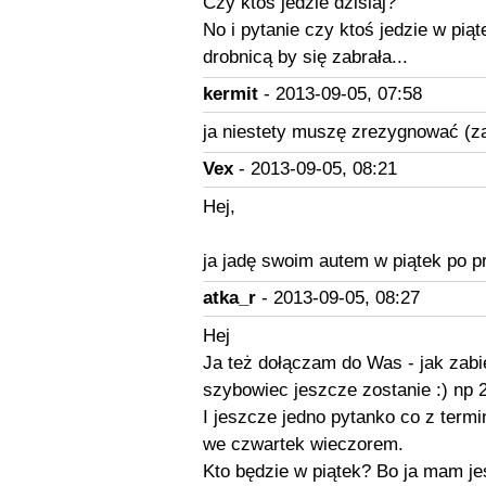
Czy ktoś jedzie dzisiaj?
No i pytanie czy ktoś jedzie w pi
drobnicą by się zabrała...
kermit
- 2013-09-05, 07:58
ja niestety muszę zrezygnować (za
Vex
- 2013-09-05, 08:21
Hej,
ja jadę swoim autem w piątek po p
atka_r
- 2013-09-05, 08:27
Hej
Ja też dołączam do Was - jak zabi
szybowiec jeszcze zostanie :) np 
I jeszcze jedno pytanko co z term
we czwartek wieczorem.
Kto będzie w piątek? Bo ja mam je