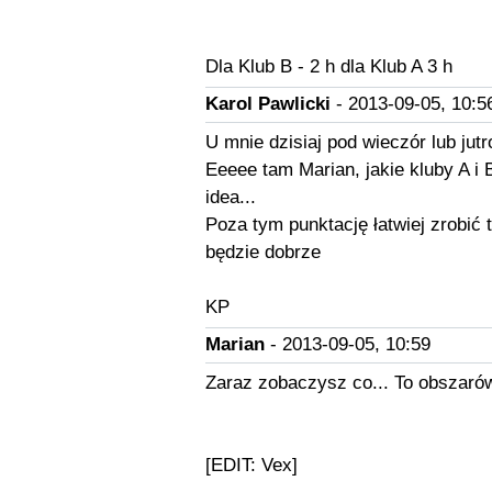
Dla Klub B - 2 h dla Klub A 3 h
Karol Pawlicki
- 2013-09-05, 10:5
U mnie dzisiaj pod wieczór lub jutr
Eeeee tam Marian, jakie kluby A i
idea...
Poza tym punktację łatwiej zrobić 
będzie dobrze
KP
Marian
- 2013-09-05, 10:59
Zaraz zobaczysz co... To obszarów
[EDIT: Vex]