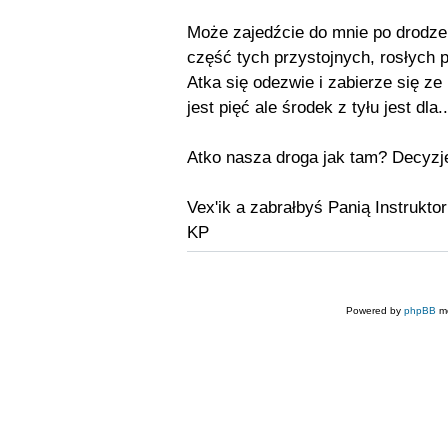
Może zajedźcie do mnie po drodz
część tych przystojnych, rosłych
Atka się odezwie i zabierze się z
jest pięć ale środek z tyłu jest dl
Atko nasza droga jak tam? Decyzje
Vex'ik a zabrałbyś Panią Instrukto
KP
Powered by
phpBB
mo