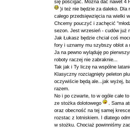
się pościgać. Można dać nawet 4 
)i też nie będzie za daleko. Dl
całego przedsięwzięcia na wielki 
Chcemy pouczyć i zachęcić "młodz
sezon. Jest wrzesień - cudów już 
Jak Łukasz będzie chciał coś moc
fory i uznamy mu szybszy oblot a n
Ja na pewno wyląduję po pierwszym
roboty raczej nie zabraknie...
Tak jak i Ty liczę na wspólne latani
Klasyczny rozciągnięty peleton plu
oczywiście będą ale...jak wyżej, b
razem.
No i po czwarte, to w ogóle całe 
ze stożka dolotowego
. Sama atm
oraz obecność na tej samej kresc
rozstac z lotniskiem. I dlatego od
w stożku. Chociaż powinniśmy zadb