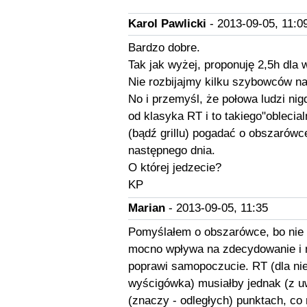
Karol Pawlicki
- 2013-09-05, 11:0
Bardzo dobre.
Tak jak wyżej, proponuję 2,5h dla 
Nie rozbijajmy kilku szybowców na
No i przemyśl, że połowa ludzi nig
od klasyka RT i to takiego"oblecia
(bądź grillu) pogadać o obszarówce
następnego dnia.
O której jedzecie?
KP
Marian
- 2013-09-05, 11:35
Pomyślałem o obszarówce, bo nie w
mocno wpływa na zdecydowanie i m
poprawi samopoczucie. RT (dla nie
wyścigówka) musiałby jednak (z uw
(znaczy - odległych) punktach, co