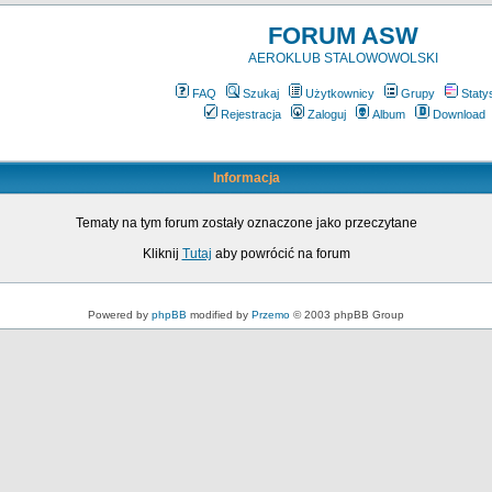
FORUM ASW
AEROKLUB STALOWOWOLSKI
FAQ
Szukaj
Użytkownicy
Grupy
Staty
Rejestracja
Zaloguj
Album
Download
Informacja
Tematy na tym forum zostały oznaczone jako przeczytane
Kliknij
Tutaj
aby powrócić na forum
Powered by
phpBB
modified by
Przemo
© 2003 phpBB Group