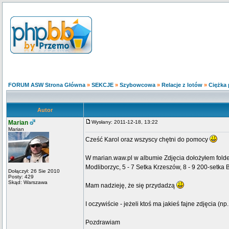
FORUM ASW Strona Główna
»
SEKCJE
»
Szybowcowa
»
Relacje z lotów
»
Ciężka 
Autor
Marian
Wysłany: 2011-12-18, 13:22
Marian
Cześć Karol oraz wszyscy chętni do pomocy
W marian.waw.pl w albumie Zdjęcia dołożyłem folder "
Modliborzyc, 5 - 7 Setka Krzeszów, 8 - 9 200-setka B
Dołączył: 26 Sie 2010
Posty: 429
Skąd: Warszawa
Mam nadzieję, że się przydadzą
I oczywiście - jeżeli ktoś ma jakieś fajne zdjęcia (n
Pozdrawiam