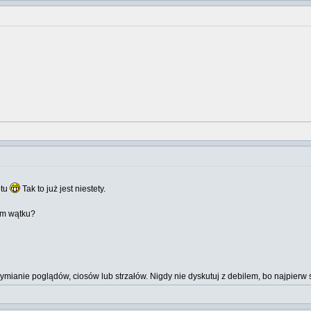
otu
Tak to już jest niestety.
nym wątku?
wymianie poglądów, ciosów lub strzałów. Nigdy nie dyskutuj z debilem, bo najpi