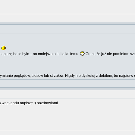
.
piszę bo to było... no mniejsza o to ile lat temu.
Grunt, że już nie pamiętam szcz
wymianie poglądów, ciosów lub strzałów. Nigdy nie dyskutuj z debilem, bo najpi
ca weekendu napiszę :) pozdrawiam!