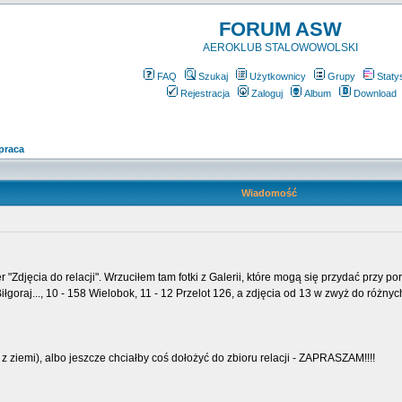
FORUM ASW
AEROKLUB STALOWOWOLSKI
FAQ
Szukaj
Użytkownicy
Grupy
Staty
Rejestracja
Zaloguj
Album
Download
praca
Wiadomość
Zdjęcia do relacji". Wrzuciłem tam fotki z Galerii, które mogą się przydać przy por
iłgoraj..., 10 - 158 Wielobok, 11 - 12 Przelot 126, a zdjęcia od 13 w zwyż do różnych
p. z ziemi), albo jeszcze chciałby coś dołożyć do zbioru relacji - ZAPRASZAM!!!!