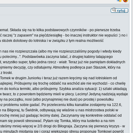
 temat. Składa się na to kilka podstawowych czynników - po pierwsze trzeba
 raczej "z zapasem" na pięćdziesiątkę - bo inaczej instruktor nie wypuści :) no i
 stożek dolotowy do lotniska i w związku z tym realna możliwość
on nas nie rozpieszczała (albo my nie rozpieszczaliśmy pogody i wtedy kiedy
u polecimy...". Podstawówka zaczyna latać, z drugiej kabiny latającego
 wszystko super, tylko jedna rzecz - wiatr. Teraz już nie pamiętam dokładnych
odejmiemy decyzję, czy odlatujemy. Atmosferę podkręca pan Staszek, który na
 troski.
 Tomek w drugim Juniorku i teraz już razem kręcimy się nad lotniskiem od
lepiej. Próbujemy się trochę oddalić na wschód ale nie wychodzi - co chwilę
 do końca termiki, albo próbujemy. Szybka analiza sytuacji: 1) szlaki układają
z w twarz, to z powrotem będziemy mieli w plecy. Lecimy! Jedyną nadzieją wydaje
my na początku, nosi (albo przynajmniej nie dusi) po prostej i powolutku
ez problemu sobie gadać. Po przeleceniu kilku kanałów zostajemy na 122.6,
a Biłgoraj, tu Świdnik, odbywają się właśnie u nas mistrzostwa polski w
 i trochę mniej już gadając lecimy dalej. Zaczynamy się konkretnie oddalać od
nam się powoli stresować. Pytam się Tomka, który ma lusterko a na nim
esteśmy mniej-więcej w 2/3 drogi do Biłograja. Zaczyna się pierwszy kryzys - w
lku minutach miotania się i coraz większego stresu proponuję Tomkowi powrót