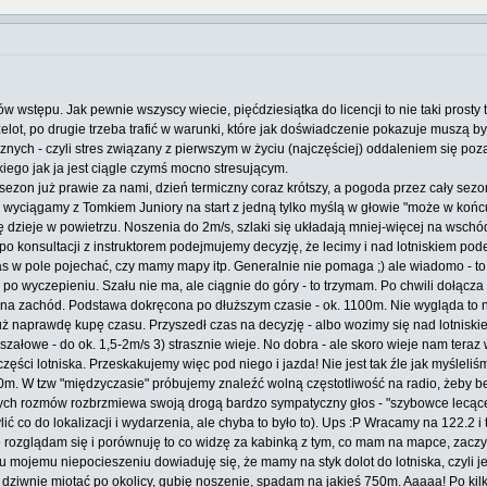
w wstępu. Jak pewnie wszyscy wiecie, pięćdziesiątka do licencji to nie taki prosty
elot, po drugie trzeba trafić w warunki, które jak doświadczenie pokazuje muszą być
nych - czyli stres związany z pierwszym w życiu (najczęściej) oddaleniem się poza
iego jak ja jest ciągle czymś mocno stresującym.
 sezon już prawie za nami, dzień termiczny coraz krótszy, a pogoda przez cały sez
ędu wyciągamy z Tomkiem Juniory na start z jedną tylko myślą w głowie "może w końc
 dzieje w powietrzu. Noszenia do 2m/s, szlaki się układają mniej-więcej na wschód,
ic, po konsultacji z instruktorem podejmujemy decyzję, że lecimy i nad lotniskiem p
as w pole pojechać, czy mamy mapy itp. Generalnie nie pomaga ;) ale wiadomo - to z
po wyczepieniu. Szału nie ma, ale ciągnie do góry - to trzymam. Po chwili dołącza
 zachód. Podstawa dokręcona po dłuższym czasie - ok. 1100m. Nie wygląda to naj
ż naprawdę kupę czasu. Przyszedł czas na decyzję - albo wozimy się nad lotniskiem
 szałowe - do ok. 1,5-2m/s 3) strasznie wieje. No dobra - ale skoro wieje nam tera
części lotniska. Przeskakujemy więc pod niego i jazda! Nie jest tak źle jak myśleliś
0m. W tzw "międzyczasie" próbujemy znaleźć wolną częstotliwość na radio, żeby b
nych rozmów rozbrzmiewa swoją drogą bardzo sympatyczny głos - "szybowce lecące n
mylić co do lokalizacji i wydarzenia, ale chyba to było to). Ups :P Wracamy na 122.2
ę rozglądam się i porównuję to co widzę za kabinką z tym, co mam na mapce, zaczy
Ku mojemu niepocieszeniu dowiaduję się, że mamy na styk dolot do lotniska, czyli j
 dziwnie miotać po okolicy, gubię noszenie, spadam na jakieś 750m. Aaaaa! Po ki