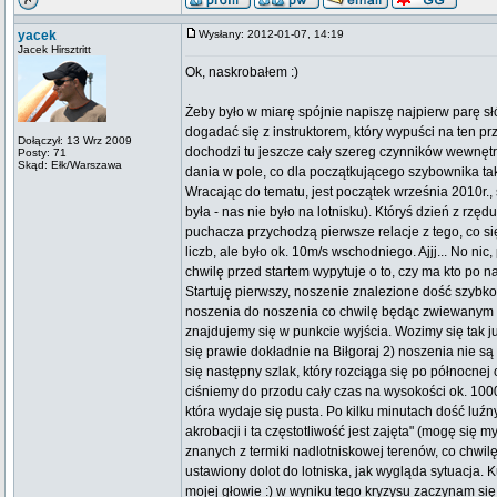
yacek
Wysłany: 2012-01-07, 14:19
Jacek Hirsztritt
Ok, naskrobałem :)
Żeby było w miarę spójnie napiszę najpierw parę słó
dogadać się z instruktorem, który wypuści na ten prz
Dołączył: 13 Wrz 2009
dochodzi tu jeszcze cały szereg czynników wewnętrz
Posty: 71
Skąd: Ełk/Warszawa
dania w pole, co dla początkującego szybownika tak
Wracając do tematu, jest początek września 2010r.,
była - nas nie było na lotnisku). Któryś dzień z rz
puchacza przychodzą pierwsze relacje z tego, co się
liczb, ale było ok. 10m/s wschodniego. Ajjj... No n
chwilę przed startem wypytuje o to, czy ma kto po n
Startuję pierwszy, noszenie znalezione dość szybko 
noszenia do noszenia co chwilę będąc zwiewanym na
znajdujemy się w punkcie wyjścia. Wozimy się tak ju
się prawie dokładnie na Biłgoraj 2) noszenia nie są
się następny szlak, który rozciąga się po północnej 
ciśniemy do przodu cały czas na wysokości ok. 100
która wydaje się pusta. Po kilku minutach dość luź
akrobacji i ta częstotliwość jest zajęta" (mogę się 
znanych z termiki nadlotniskowej terenów, co chwil
ustawiony dolot do lotniska, jak wygląda sytuacja. 
mojej głowie :) w wyniku tego kryzysu zaczynam się