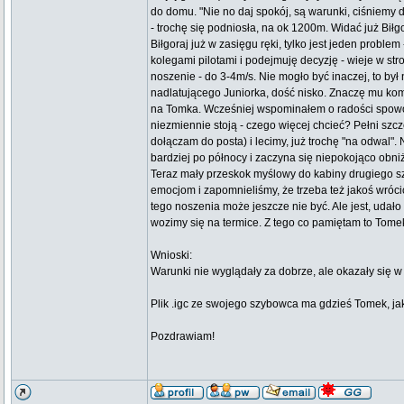
do domu. "Nie no daj spokój, są warunki, ciśniemy 
- trochę się podniosła, na ok 1200m. Widać już Biłg
Biłgoraj już w zasięgu ręki, tylko jest jeden prob
kolegami pilotami i podejmuję decyzję - wieje w str
noszenie - do 3-4m/s. Nie mogło być inaczej, to był
nadlatującego Juniorka, dość nisko. Znaczę mu kom
na Tomka. Wcześniej wspominałem o radości spowodo
niezmiennie stoją - czego więcej chcieć? Pełni szc
dołączam do posta) i lecimy, już trochę "na odwal". 
bardziej po północy i zaczyna się niepokojąco obniż
Teraz mały przeskok myślowy do kabiny drugiego sz
emocjom i zapomnieliśmy, że trzeba też jakoś wróci
tego noszenia może jeszcze nie być. Ale jest, udało
wozimy się na termice. Z tego co pamiętam to Tomek 
Wnioski:
Warunki nie wyglądały za dobrze, ale okazały się w
Plik .igc ze swojego szybowca ma gdzieś Tomek, jak
Pozdrawiam!