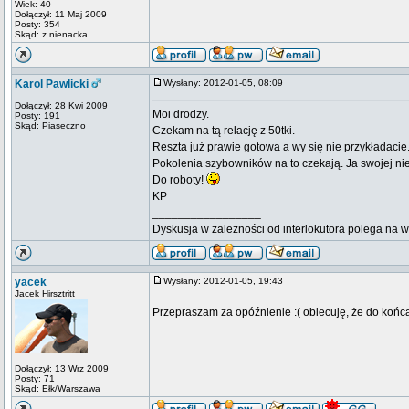
Wiek: 40
Dołączył: 11 Maj 2009
Posty: 354
Skąd: z nienacka
Karol Pawlicki
Wysłany: 2012-01-05, 08:09
Dołączył: 28 Kwi 2009
Moi drodzy.
Posty: 191
Skąd: Piaseczno
Czekam na tą relację z 50tki.
Reszta już prawie gotowa a wy się nie przykładacie
Pokolenia szybowników na to czekają. Ja swojej nie o
Do roboty!
KP
_________________
Dyskusja w zależności od interlokutora polega na 
yacek
Wysłany: 2012-01-05, 19:43
Jacek Hirsztritt
Przepraszam za opóźnienie :( obiecuję, że do koń
Dołączył: 13 Wrz 2009
Posty: 71
Skąd: Ełk/Warszawa