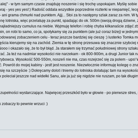
dalej" - w tym samym czasie znajduję noszenie i się trochę uspokajam. Myślę sobie
oraj - yes yes yes!:) Radość oddala wszystkie poprzednie rozterki w niepamięć, lec
lem - ani grama chmurki nad punktem. Ajjj... Stoi za to następny szlak zaraz za n
onę lotniska, więc przelatuję za punkt, spadając do ok. 500m (swoją drogą dziwne, 
 najładniejszy cumulus na niebie. Wyjmuję telefon i robię chyba kilkanaście zdjęć
in, on robi to samo, co ja, spotykamy się za punktem (ale już coraz biżej) w je
wanej zobaczeniem celu - teraz jeszcze bardziej się cieszę :) lusterko Tomka m
zęścia kierujemy się na zachód. Ziemia w tę stronę przesuwa się znacznie szybciej 
Nooo i okazało się, że to był błąd. Ja starałem się trzymać południowej strony szlak
ać. Ja też na nadmiar wysokości nie narzekam - ok 800-900m, a drugi Junior tak na 
ybowca. Wysokość 500-550m, noszeń nie ma, czas rozejrzeć się za polem - ups! W
ć. Powrót do mojej kabiny - jest! jest noszenie. Niezwłocznie informuję kolegę o 
 się na szczęście :) Dokręcamy dolot i tniemy do lotniska dolatując tam na wysokośc
poleciał jeszcze nad widełki Sanu, ale ja już się nigdzie nie ruszam, po tak długim
 zupełności wystarczające. Najwięcej przeszkód było w głowie - po pierwsze stres
 zobaczy to pewnie wrzuci :)