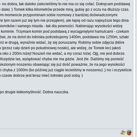
 - no dobra, tak daleko zalecieliśmy to nie ma co się cofać. Dokręcam podstawę
ę dalej :) Tomek kilka kilometrów przede mną, gubię go z oczu na dłuższy czas.
im. W tym momencie przypominam sobie rozmowy z bardziej doświadczonymi
że tym razem już się tym nie przejąłem), ale łapię od razu najwyższe tego dnia
 zbiorników i samego miasta - tak dla pewności. Nabierając wysokości widzę
dnym kominie. Trzymam komin pod podstawą z wyciągniętymi hamulcami - czekam
ówi, że na dolot do lotniska potrzebujemy 1400m, podstawa ma 1250m, szlaki
niż w drugą, wyraźnie widać, żę się poruszamy. Robimy sobie zdjęcia (które
u (przez cały dzień po południowej nosiło), ale widzę, że Tomek leci jakoś
oko z 200m niżej! Noszeń nie widać, a my coraz niżej. Ojjj, nie jest dobrze.
szędzie las, wylądować chyba nie ma gdzie. Jest źle. Daliśmy się ponieść
znalezionym noszeniu obawiając się już dość poważnie, że na jego wysokości
i chyba z 1000m (bo później już ciągle lecieliśmy w noszeniu) ;) no i oczywiście
 czasie dobrze jest teraz mieć lotnisko pod sobą :)
, po drugie lekkomyślność. Dobra nauczka.