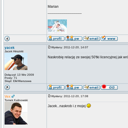
Marian
_________________
yacek
Wysłany: 2011-12-20, 14:07
Jacek Hirsztritt
Naskrobię relację ze swojej 50'tki licencyjnej jak w
Dołączył: 13 Wrz 2009
Posty: 71
Skąd: Ełk/Warszawa
Vex
Wysłany: 2011-12-20, 17:08
Tomek Kalinowski
Jacek...naskrob i z mojej