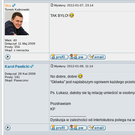
Vex
Wysłany: 2012-01-07, 23:14
Tomek Kalinowski
TAK BYŁO!
Wiek: 40
Dołączył: 11 Maj 2009
Posty: 354
Skąd: z nienacka
Karol Pawlicki
Wysłany: 2012-01-08, 11:14
Dołączył: 28 Kwi 2009
No dobre, dobre
Posty: 191
Skąd: Piaseczno
"Główka" jest najsłabszym ogniwem każdego przel
Ps. Łukasz, dałoby sie tą relację umieścić w osob
Pozdrawiam
KP
_________________
Dyskusja w zależności od interlokutora polega na 