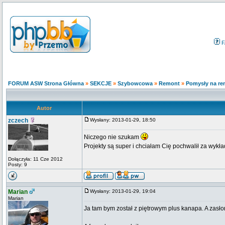
F
FORUM ASW Strona Główna
»
SEKCJE
»
Szybowcowa
»
Remont
»
Pomysły na re
Autor
zczech
Wysłany: 2013-01-29, 18:50
Niczego nie szukam
Projekty są super i chciałam Cię pochwalił za wykł
Dołączyła: 11 Cze 2012
Posty: 9
Marian
Wysłany: 2013-01-29, 19:04
Marian
Ja tam bym został z piętrowym plus kanapa. A zasłon