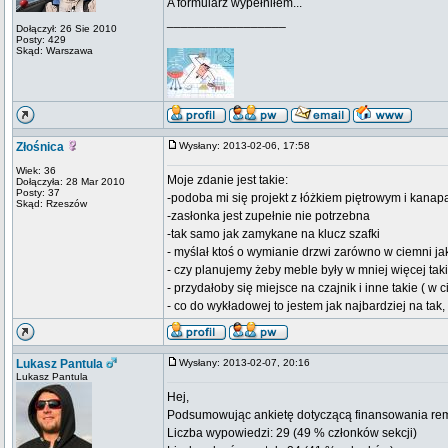
A formularz wypełniłem...
_________________
Dołączył: 26 Sie 2010
Posty: 429
Skąd: Warszawa
Złośnica
Wysłany: 2013-02-06, 17:58
Wiek: 36
Moje zdanie jest takie:
Dołączyła: 28 Mar 2010
Posty: 37
-podoba mi się projekt z łóżkiem piętrowym i kanap
Skąd: Rzeszów
-zasłonka jest zupełnie nie potrzebna
-tak samo jak zamykane na klucz szafki
- myślał ktoś o wymianie drzwi zarówno w ciemni ja
- czy planujemy żeby meble były w mniej więcej ta
- przydałoby się miejsce na czajnik i inne takie ( w 
- co do wykładowej to jestem jak najbardziej na tak,
Lukasz Pantula
Wysłany: 2013-02-07, 20:16
Lukasz Pantula
Hej,
Podsumowując ankietę dotyczącą finansowania remo
Liczba wypowiedzi: 29 (49 % członków sekcji)