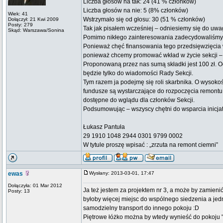
Liczba głosów na tak: 24 (41 % członków)
Liczba głosów na nie: 5 (8% członków)
Wiek: 41
Wstrzymało się od głosu: 30 (51 % członków)
Dołączył: 21 Kwi 2009
Posty: 279
Tak jak pisałem wcześniej – odniesiemy się do uwag 
Skąd: Warszawa/Sonina
Pomimo nikłego zainteresowania zadecydowaliśmy, 
Ponieważ chęć finansowania tego przedsięwzięcia wy
ponieważ chcemy promować wkład w życie sekcji – n
Proponowaną przez nas sumą składki jest 100 zł. O
będzie tylko do wiadomości Rady Sekcji.
Tym razem ja podejmę się roli skarbnika. O wysoko
fundusze są wystarczające do rozpoczęcia remontu.
dostępne do wglądu dla członków Sekcji.
Podsumowując – wszyscy chętni do wsparcia inicjat
Łukasz Pantuła
29 1910 1048 2944 0301 9799 0002
W tytule proszę wpisać : „zrzuta na remont ciemni”
ewas
Wysłany: 2013-03-01, 17:47
Dołączyła: 01 Mar 2012
Ja też jestem za projektem nr 3, a może by zamienić
Posty: 13
byłoby więcej miejsc do wspólnego siedzenia a jed
samodzielny transport do innego pokoju :D
Piętrowe łóżko można by wtedy wynieść do pokoju 