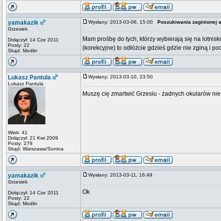
yamakazik
Wysłany: 2013-03-06, 15:00
Poszukiwania zaginionej a
Grzesiek
Mam prośbę do tych, którzy wybierają się na lotnis
Dołączył: 14 Cze 2011
Posty: 22
(korekcyjne) to odłóżcie gdzieś gdzie nie zginą i 
Skąd: Modlin
Lukasz Pantula
Wysłany: 2013-03-10, 23:50
Lukasz Pantula
Muszę cię zmartwić Grzesiu - żadnych okularów nie 
Wiek: 41
Dołączył: 21 Kwi 2009
Posty: 279
Skąd: Warszawa/Sonina
yamakazik
Wysłany: 2013-03-11, 16:49
Grzesiek
Ok
Dołączył: 14 Cze 2011
Posty: 22
Skąd: Modlin