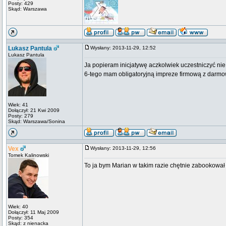
Posty: 429
Skąd: Warszawa
Lukasz Pantula
Wysłany: 2013-11-29, 12:52
Lukasz Pantula
Ja popieram inicjatywę aczkolwiek uczestniczyć ni
6-tego mam obligatoryjną impreze firmową z darm
Wiek: 41
Dołączył: 21 Kwi 2009
Posty: 279
Skąd: Warszawa/Sonina
Vex
Wysłany: 2013-11-29, 12:56
Tomek Kalinowski
To ja bym Marian w takim razie chętnie zabookował
Wiek: 40
Dołączył: 11 Maj 2009
Posty: 354
Skąd: z nienacka