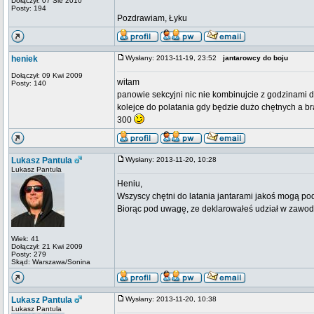
Dołączył: 07 Sie 2010
Posty: 194
Pozdrawiam, Łyku
heniek
Wysłany: 2013-11-19, 23:52
jantarowcy do boju
Dołączył: 09 Kwi 2009
witam
Posty: 140
panowie sekcyjni nic nie kombinujcie z godzinami d
kolejce do polatania gdy będzie dużo chętnych a br
300
Lukasz Pantula
Wysłany: 2013-11-20, 10:28
Lukasz Pantula
Heniu,
Wszyscy chętni do latania jantarami jakoś mogą po
Biorąc pod uwagę, ze deklarowałeś udział w zawoda
Wiek: 41
Dołączył: 21 Kwi 2009
Posty: 279
Skąd: Warszawa/Sonina
Lukasz Pantula
Wysłany: 2013-11-20, 10:38
Lukasz Pantula