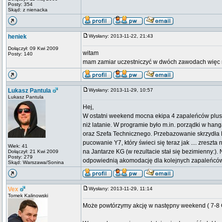
Posty: 354
Skąd: z nienacka
heniek
Wysłany: 2013-11-22, 21:43
Dołączył: 09 Kwi 2009
witam
Posty: 140
mam zamiar uczestniczyć w dwóch zawodach więc 
Lukasz Pantula
Wysłany: 2013-11-29, 10:57
Lukasz Pantula
Hej,
W ostatni weekend mocna ekipa 4 zapaleńców plus j
niż latanie. W programie było m.in. porządki w han
oraz Szefa Technicznego. Przebazowanie skrzydła 
pucowanie Y7, który świeci się teraz jak .... zres
Wiek: 41
na Jantarze KG (w rezultacie stał się bezimienny:
Dołączył: 21 Kwi 2009
Posty: 279
odpowiednią akomodację dla kolejnych zapaleńców
Skąd: Warszawa/Sonina
Vex
Wysłany: 2013-11-29, 11:14
Tomek Kalinowski
Może powtórzymy akcję w następny weekend ( 7-8 