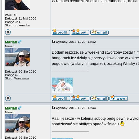
W ramach rewanżu za ostatnią nieobecność, deklaruj
Wiek: 40
Dołączył: 11 Maj 2009
Posty: 354
Skąd: z nienacka
Marian
Wysłany: 2013-11-29, 12:42
Marian
Dodam jeszcze, że w weekend stworzony został film
hangarach też działy się rzeczy chwalebne w zakresie
pogotowiu (w starym hangarze), oczekują Whisky i D
_________________
Dołączył: 26 Sie 2010
Posty: 429
Skąd: Warszawa
Marian
Wysłany: 2013-11-29, 12:44
Marian
Aaa i jeszcze - w kolejną sobotę będę pewnie wykon
spodziewać się obfitych opadów śniegu
_________________
Dołączył: 26 Sie 2010