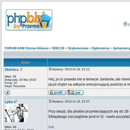
F
FORUM ASW Strona Główna
»
SEKCJE
»
Szybowcowa
»
Ogłoszenia
»
Jantarowcy
Autor
Złośnica
Wysłany: 2013-11-19, 21:12
Wiek: 36
Hej, ja co prawda nie w temacie Jantarów, ale równ
Dołączyła: 28 Mar 2010
Posty: 37
jacyś chętni na odbycie emocjonującej podróży w 
Skąd: Rzeszów
Lyku
Wysłany: 2013-11-19, 22:27
Przy okazji, dla pilotów przymierzających się do 2
Elbląskiego (szczególnie post nr 3) - warto poczytać
link
Wiek: 46