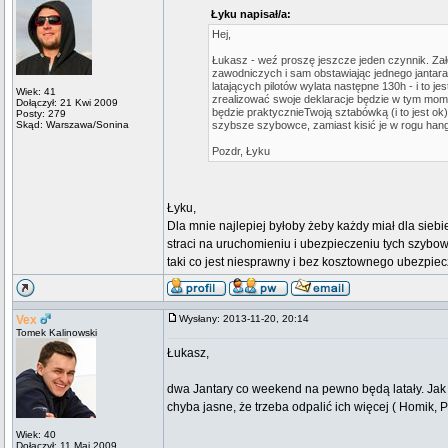
Łyku napisał/a:
Hej,
Łukasz - weź proszę jeszcze jeden czynnik. Za
zawodniczych i sam obstawiając jednego jantara 
latających pilotów wylata następne 130h - i to jes
Wiek: 41
zrealizować swoje deklaracje będzie w tym momen
Dołączył: 21 Kwi 2009
będzie praktycznieTwoją sztabówką (i to jest ok
Posty: 279
Skąd: Warszawa/Sonina
szybsze szybowce, zamiast kisić je w rogu hanga
Pozdr, Łyku
Łyku,
Dla mnie najlepiej byłoby żeby każdy miał dla siebie
straci na uruchomieniu i ubezpieczeniu tych szybow
taki co jest niesprawny i bez kosztownego ubezpiec
Vex
Wysłany: 2013-11-20, 20:14
Tomek Kalinowski
Łukasz,
dwa Jantary co weekend na pewno będą latały. Jak w
chyba jasne, że trzeba odpalić ich więcej ( Homik, 
Wiek: 40
Dołączył: 11 Maj 2009