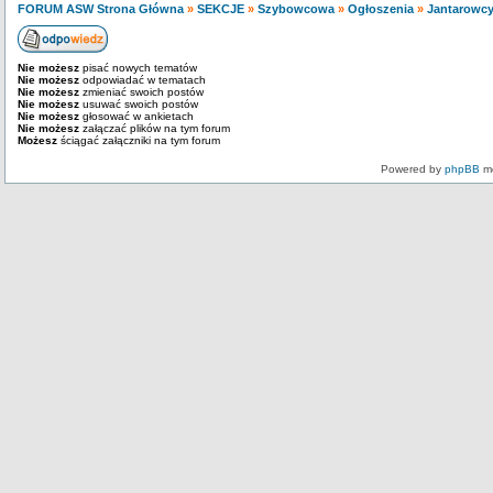
FORUM ASW Strona Główna
»
SEKCJE
»
Szybowcowa
»
Ogłoszenia
»
Jantarowcy
Nie możesz
pisać nowych tematów
Nie możesz
odpowiadać w tematach
Nie możesz
zmieniać swoich postów
Nie możesz
usuwać swoich postów
Nie możesz
głosować w ankietach
Nie możesz
załączać plików na tym forum
Możesz
ściągać załączniki na tym forum
Powered by
phpBB
mo