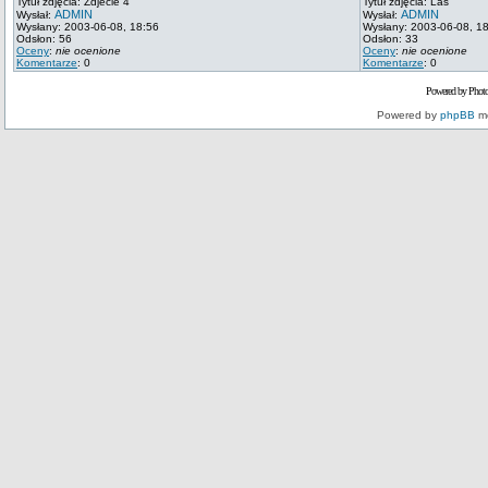
Tytuł zdjęcia: Zdjecie 4
Tytuł zdjęcia: Las
ADMIN
ADMIN
Wysłał:
Wysłał:
Wysłany: 2003-06-08, 18:56
Wysłany: 2003-06-08, 1
Odsłon: 56
Odsłon: 33
Oceny
:
nie ocenione
Oceny
:
nie ocenione
Komentarze
: 0
Komentarze
: 0
Powered by Phot
Powered by
phpBB
mo