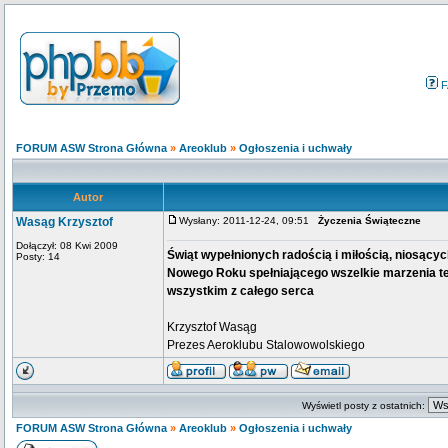
F
FORUM ASW Strona Główna
»
Areoklub
»
Ogłoszenia i uchwały
Autor
Wasąg Krzysztof
Wysłany: 2011-12-24, 09:51
Życzenia Świąteczne
Dołączył: 08 Kwi 2009
Świąt wypełnionych radością i miłością, niosącyc
Posty: 14
Nowego Roku spełniającego wszelkie marzenia te l
wszystkim z całego serca
Krzysztof Wasąg
Prezes Aeroklubu Stalowowolskiego
Wyświetl posty z ostatnich:
FORUM ASW Strona Główna
»
Areoklub
»
Ogłoszenia i uchwały