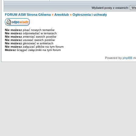
Wyświetl posty z ostatnich:
FORUM ASW Strona Główna
»
Areoklub
»
Ogłoszenia i uchwały
Nie możesz
pisać nowych tematów
Nie możesz
odpowiadać w tematach
Nie możesz
zmieniać swoich postów
Nie możesz
usuwać swoich postów
Nie możesz
głosować w ankietach
Nie możesz
załączać plików na tym forum
Możesz
ściągać załączniki na tym forum
Powered by
phpBB
mo