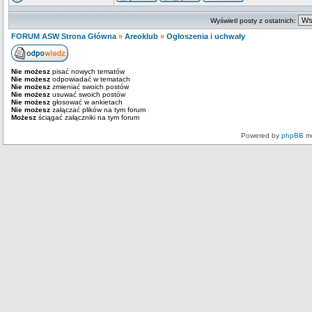
Wyświetl posty z ostatnich:
FORUM ASW Strona Główna
»
Areoklub
»
Ogłoszenia i uchwały
Nie możesz
pisać nowych tematów
Nie możesz
odpowiadać w tematach
Nie możesz
zmieniać swoich postów
Nie możesz
usuwać swoich postów
Nie możesz
głosować w ankietach
Nie możesz
załączać plików na tym forum
Możesz
ściągać załączniki na tym forum
Powered by
phpBB
mo