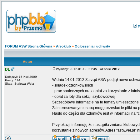
F
FORUM ASW Strona Główna
»
Areoklub
»
Ogłoszenia i uchwały
Autor
DL
Wysłany: 2012-01-19, 21:35
Cenniki 2012
Dołączył: 15 Kwi 2009
W dniu 14.01.2012 Zarząd ASW podjął nowe uchwał
Posty: 114
Skąd: Stalowa Wola
- składek członkowskich
- prac społecznych oraz opłat za korzystanie z lotni
- opłat za loty dla sekcji szybowcowej
Szczegółowe informacje na te tematy umieszczone s
Zainteresowanym osobą mogę przesłać te pliki na p
Hasło do części dla członków jest w informacji na 
Przy okazji informuję że nastąpiła zmiana klubowych
korzystanie z nowych adresów. Adres "astw.vel.pl" n