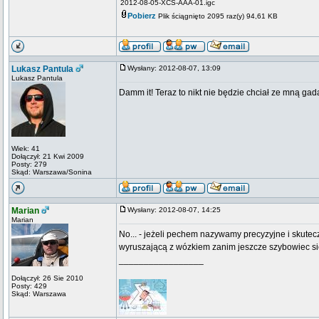
2012-08-05-XCS-AAA-01.igc
Pobierz
Plik ściągnięto 2095 raz(y) 94,61 KB
Lukasz Pantula
Wysłany: 2012-08-07, 13:09
Lukasz Pantula
Damm it! Teraz to nikt nie będzie chciał ze mną ga
Wiek: 41
Dołączył: 21 Kwi 2009
Posty: 279
Skąd: Warszawa/Sonina
Marian
Wysłany: 2012-08-07, 14:25
Marian
No... - jeżeli pechem nazywamy precyzyjne i skut
wyruszającą z wózkiem zanim jeszcze szybowiec się
_________________
Dołączył: 26 Sie 2010
Posty: 429
Skąd: Warszawa