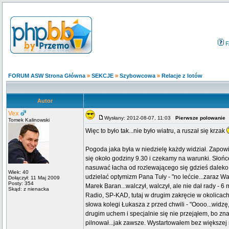
F
FORUM ASW Strona Główna
»
SEKCJE
»
Szybowcowa
»
Relacje z lotów
Autor
Vex
Wysłany: 2012-08-07, 11:03
Pierwsze polowanie
Tomek Kalinowski
Więc to było tak...nie było wiatru, a ruszał się krzak
Pogoda jaka była w niedzielę każdy widział. Zapo
się około godziny 9.30 i czekamy na warunki. Słoń
nasuwać łacha od rozlewającego się gdzieś daleko
Wiek: 40
udzielać optymizm Pana Tuły - "no lećcie...zaraz Wam 
Dołączył: 11 Maj 2009
Posty: 354
Marek Baran...walczył, walczył, ale nie dał rady - 6 m
Skąd: z nienacka
Radio, SP-KAD, tutaj w drugim zakręcie w okolicac
słowa kolegi Łukasza z przed chwili - "Oooo...widzę,
drugim uchem i specjalnie się nie przejąłem, bo 
pilnował...jak zawsze. Wystartowałem bez większej 