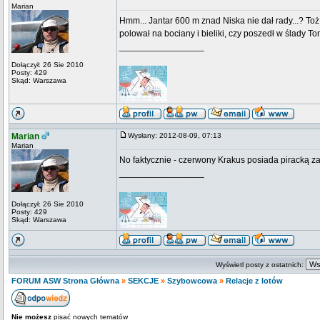
Marian
Hmm... Jantar 600 m znad Niska nie dał rady...? Toż
polował na bociany i bieliki, czy poszedł w ślady T
_________________
Dołączył: 26 Sie 2010
Posty: 429
Skąd: Warszawa
Marian
Wysłany: 2012-08-09, 07:13
Marian
No faktycznie - czerwony Krakus posiada piracką 
_________________
Dołączył: 26 Sie 2010
Posty: 429
Skąd: Warszawa
Wyświetl posty z ostatnich:
FORUM ASW Strona Główna
»
SEKCJE
»
Szybowcowa
»
Relacje z lotów
Nie możesz
pisać nowych tematów