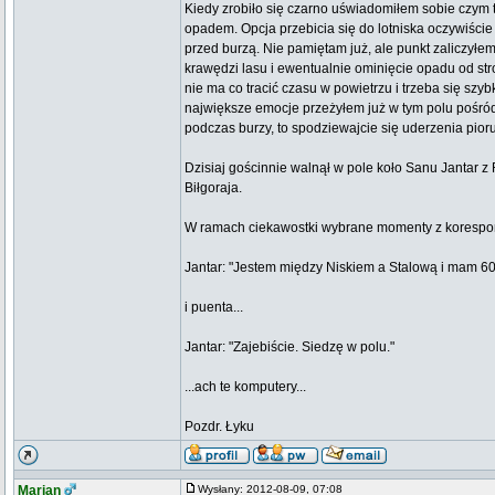
Kiedy zrobiło się czarno uświadomiłem sobie czym 
opadem. Opcja przebicia się do lotniska oczywiści
przed burzą. Nie pamiętam już, ale punkt zaliczył
krawędzi lasu i ewentualnie ominięcie opadu od str
nie ma co tracić czasu w powietrzu i trzeba się sz
największe emocje przeżyłem już w tym polu pośród
podczas burzy, to spodziewajcie się uderzenia pioru
Dzisiaj gościnnie walnął w pole koło Sanu Jantar 
Biłgoraja.
W ramach ciekawostki wybrane momenty z korespon
Jantar: "Jestem między Niskiem a Stalową i mam 60
i puenta...
Jantar: "Zajebiście. Siedzę w polu."
...ach te komputery...
Pozdr. Łyku
Marian
Wysłany: 2012-08-09, 07:08