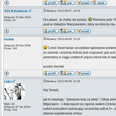
SSS B.Kieliszek
Wysłany: 2012-08-07, 18:19
Dołączył: 22 Mar 2010
Oj Łukasz , ty chyba nie jonasz.
Pierwsze pole To
Posty: 16
pirat w Układzie Warszawskim, który na dolocie nie 
heniek
Wysłany: 2012-08-08, 10:22
Dołączył: 09 Kwi 2009
Cześć Vexel twoje szczęśliwe lądowanie potwie
Posty: 140
że zawody i przeloty dobrze jest rozgrywać gdy jes
adrenaliny w ciągu ostatnich pięciu minut lotu to tyle
pozdro Heniek
Lyku
Wysłany: 2012-08-09, 01:03
Hej Tomek,
jak to mawiają - "pierwsze koty za płoty" ;) Moje pie
Biłgorajem - z depczącym po ogonie wałem Cb'ków i
Wiek: 46
Dołączył: 07 Sie 2010
euforii przeżyłem wykręcając wcześniej sufit w 5+, 
Posty: 194
stopnia wypiętrzenia chmur.