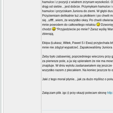
hamulce i z pozycji z wiatrem zrzynam wysokości. O
drąg od siebie....jest dobrze. Przymykam hamulce i
hamulce i przyciskam Juniora do ziemi. W głębi dus
Przyziemiam delikatnie tuż za płotkiem i po chwil
się...uffff...wiem, że wszystko okey. Po chwili otwie
mnie powodem do całkowitego relaksu
Dzwonię d
chodzi
"Przyjedziecie po mnie? Zaraz wyślę Wam 
zbierają.
Ekipa (Łukasz, Witek, Paweł S i Ewa) przyjechała 
mnie nie zdążył wypatrzeć. Zapakowaliśmy Juniora 
Żeby było zabawniej, poprzedniego wieczoru przy g
za pierwsze pole, a ja się upierałem że nie ma mowy
znajduje. W dniu wylotu zastanawiałem się jeszcze c
wszystko razem z plecakiem. Na koniec jeszcze to o
Jaki z tego morał płynie....jak za dużo myślisz o p
Załączam plik .igc (i przy okazji polecam stronę
http: