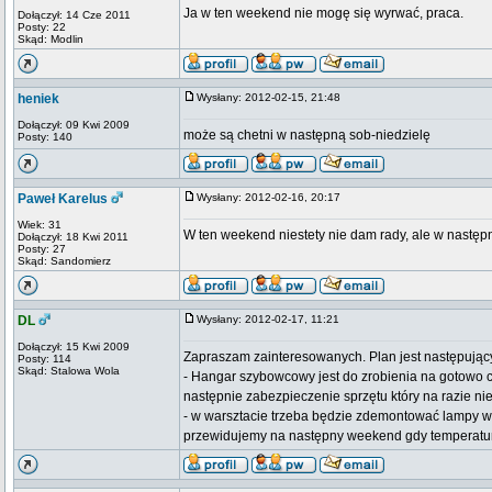
Ja w ten weekend nie mogę się wyrwać, praca.
Dołączył: 14 Cze 2011
Posty: 22
Skąd: Modlin
heniek
Wysłany: 2012-02-15, 21:48
Dołączył: 09 Kwi 2009
może są chetni w następną sob-niedzielę
Posty: 140
Paweł Karelus
Wysłany: 2012-02-16, 20:17
Wiek: 31
W ten weekend niestety nie dam rady, ale w nastę
Dołączył: 18 Kwi 2011
Posty: 27
Skąd: Sandomierz
DL
Wysłany: 2012-02-17, 11:21
Dołączył: 15 Kwi 2009
Zapraszam zainteresowanych. Plan jest następując
Posty: 114
Skąd: Stalowa Wola
- Hangar szybowcowy jest do zrobienia na gotowo c
następnie zabezpieczenie sprzętu który na razie nie
- w warsztacie trzeba będzie zdemontować lampy 
przewidujemy na następny weekend gdy temperatura