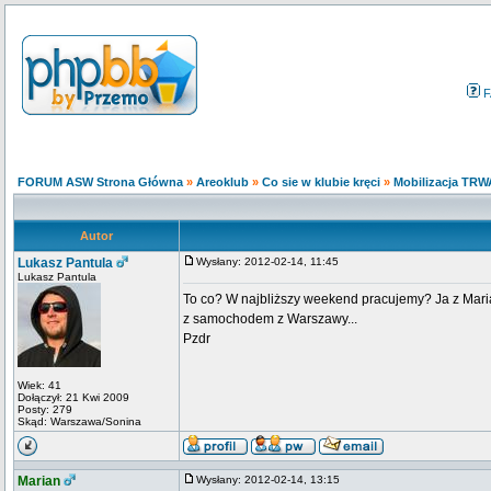
F
FORUM ASW Strona Główna
»
Areoklub
»
Co sie w klubie kręci
»
Mobilizacja TRW
Autor
Lukasz Pantula
Wysłany: 2012-02-14, 11:45
Lukasz Pantula
To co? W najbliższy weekend pracujemy? Ja z Mari
z samochodem z Warszawy...
Pzdr
Wiek: 41
Dołączył: 21 Kwi 2009
Posty: 279
Skąd: Warszawa/Sonina
Marian
Wysłany: 2012-02-14, 13:15