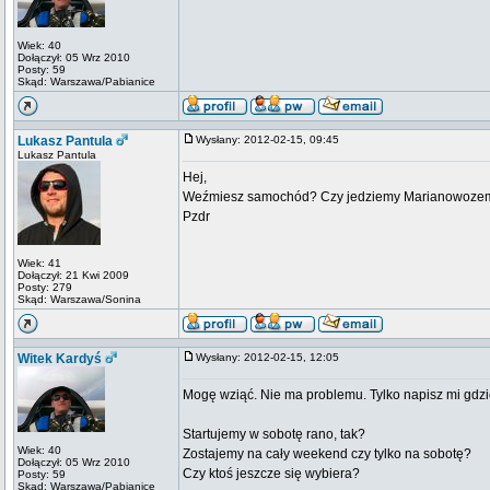
Wiek: 40
Dołączył: 05 Wrz 2010
Posty: 59
Skąd: Warszawa/Pabianice
Lukasz Pantula
Wysłany: 2012-02-15, 09:45
Lukasz Pantula
Hej,
Weźmiesz samochód? Czy jedziemy Marianowoze
Pzdr
Wiek: 41
Dołączył: 21 Kwi 2009
Posty: 279
Skąd: Warszawa/Sonina
Witek Kardyś
Wysłany: 2012-02-15, 12:05
Mogę wziąć. Nie ma problemu. Tylko napisz mi gdzi
Startujemy w sobotę rano, tak?
Wiek: 40
Zostajemy na cały weekend czy tylko na sobotę?
Dołączył: 05 Wrz 2010
Czy ktoś jeszcze się wybiera?
Posty: 59
Skąd: Warszawa/Pabianice