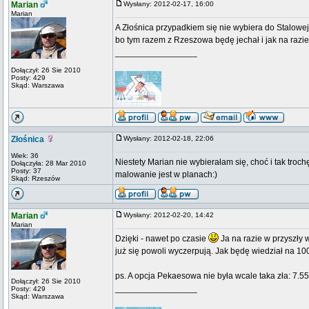
Marian
Wysłany: 2012-02-17, 16:00
Marian
A Złośnica przypadkiem się nie wybiera do Stalowej w 
bo tym razem z Rzeszowa będę jechał i jak na razie
_________________
Dołączył: 26 Sie 2010
Posty: 429
Skąd: Warszawa
Złośnica
Wysłany: 2012-02-18, 22:06
Wiek: 36
Niestety Marian nie wybierałam się, choć i tak troc
Dołączyła: 28 Mar 2010
Posty: 37
malowanie jest w planach:)
Skąd: Rzeszów
Marian
Wysłany: 2012-02-20, 14:42
Marian
Dzięki - nawet po czasie
Ja na razie w przyszły
już się powoli wyczerpują. Jak będę wiedział na 10
ps. A opcja Pekaesowa nie była wcale taka zła: 7.5
Dołączył: 26 Sie 2010
_________________
Posty: 429
Skąd: Warszawa