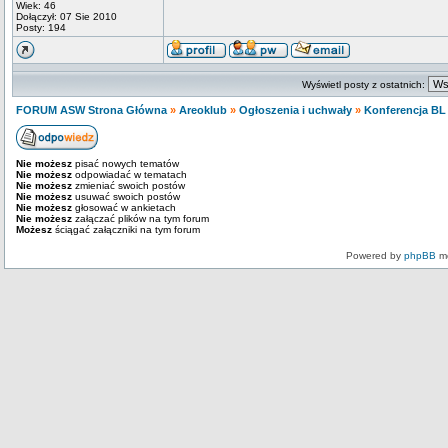
Wiek: 46
Dołączył: 07 Sie 2010
Posty: 194
Wyświetl posty z ostatnich:
FORUM ASW Strona Główna
»
Areoklub
»
Ogłoszenia i uchwały
»
Konferencja BL
Nie możesz
pisać nowych tematów
Nie możesz
odpowiadać w tematach
Nie możesz
zmieniać swoich postów
Nie możesz
usuwać swoich postów
Nie możesz
głosować w ankietach
Nie możesz
załączać plików na tym forum
Możesz
ściągać załączniki na tym forum
Powered by
phpBB
mo