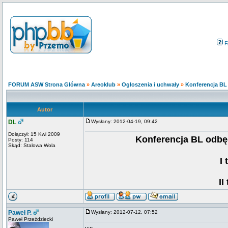
F
FORUM ASW Strona Główna
»
Areoklub
»
Ogłoszenia i uchwały
»
Konferencja BL
Autor
DL
Wysłany: 2012-04-19, 09:42
Dołączył: 15 Kwi 2009
Konferencja BL odbęd
Posty: 114
Skąd: Stalowa Wola
I
II
Paweł P.
Wysłany: 2012-07-12, 07:52
Paweł Przeździecki