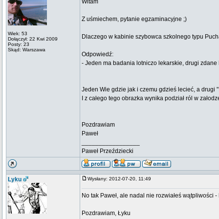
Witam
Z uśmiechem, pytanie egzaminacyjne ;)
Wiek: 53
Dlaczego w kabinie szybowca szkolnego typu Puc
Dołączył: 22 Kwi 2009
Posty: 23
Skąd: Warszawa
Odpowiedź:
- Jeden ma badania lotniczo lekarskie, drugi zdane 
Jeden Wie gdzie jak i czemu gdzieś lecieć, a drugi "
I z całego tego obrazka wynika podział ról w załodze
Pozdrawiam
Paweł
_________________
Paweł Przeździecki
Lyku
Wysłany: 2012-07-20, 11:49
No tak Paweł, ale nadal nie rozwiałeś wątpliwości - k
Pozdrawiam, Łyku