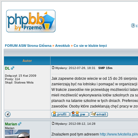
F
FORUM ASW Strona Główna
»
Areoklub
»
Co sie w klubie kręci
Autor
DL
Wysłany: 2012-07-26, 18:31
SMP 15m
Dołączył: 15 Kwi 2009
Jak zapewne dobrze wiecie w od 15 do 26 sierpnia
Posty: 114
Skąd: Stalowa Wola
zamierzają być na lotnisku i pomagać w organizacj
W trakcie zawodów nie przewiduję możliwości latani
mieli możliwość wykonywania lotów szkolnych za s
planach na latanie szkolne w tych dniach. Preferow
zawodów. Osoby które zadeklarują chęć pracy w z
Marian
Wysłany: 2012-08-12, 14:28
Marian
Znalazłem pod tym adresem
http://www.tvkstella.p