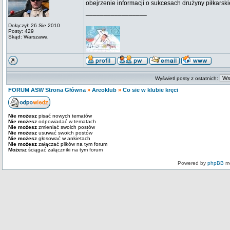
obejrzenie informacji o sukcesach drużyny piłkarskie
_________________
Dołączył: 26 Sie 2010
Posty: 429
Skąd: Warszawa
Wyświetl posty z ostatnich:
FORUM ASW Strona Główna
»
Areoklub
»
Co sie w klubie kręci
Nie możesz
pisać nowych tematów
Nie możesz
odpowiadać w tematach
Nie możesz
zmieniać swoich postów
Nie możesz
usuwać swoich postów
Nie możesz
głosować w ankietach
Nie możesz
załączać plików na tym forum
Możesz
ściągać załączniki na tym forum
Powered by
phpBB
mo