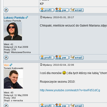
KP
Lukasz Pantula
Wysłany: 2010-01-31, 20:17
Lukasz Pantula
Chłopaki, mieliście wrzucić do Galerii Mariana zdję
Wiek: 41
Dołączył: 21 Kwi 2009
Posty: 279
Skąd: Warszawa/Sonina
Vex
Wysłany: 2010-02-04, 22:06
Tomek Kalinowski
I coś dla morsów
( dla tych którzy nie lubią "c
Rozpoczęcie sezonu 2010:
http://www.youtube.com/watch?v=IsviFd51dCg
Wiek: 40
Dołączył: 11 Maj 2009
Posty: 354
Skąd: z nienacka