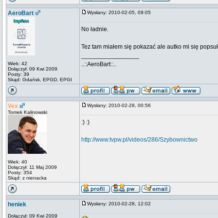
AeroBart
Wysłany: 2010-02-05, 09:05
No ładnie.
Tez tam miałem się pokazać ale autko mi się popsuł
_________________
Wiek: 42
..::AeroBart::..
Dołączył: 09 Kwi 2009
Posty: 39
Skąd: Gdańsk, EPGD, EPGI
Vex
Wysłany: 2010-02-28, 00:56
Tomek Kalinowski
:) :)
http://www.tvpw.pl/videos/286/Szybownictwo
Wiek: 40
Dołączył: 11 Maj 2009
Posty: 354
Skąd: z nienacka
heniek
Wysłany: 2010-02-28, 12:02
Dołączył: 09 Kwi 2009