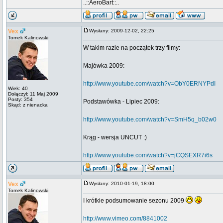
..::AeroBart::..
Vex
Wysłany: 2009-12-02, 22:25
Tomek Kalinowski
W takim razie na początek trzy filmy:
Majówka 2009:
http://www.youtube.com/watch?v=ObY0ERNYPdI
Wiek: 40
Dołączył: 11 Maj 2009
Posty: 354
Podstawówka - Lipiec 2009:
Skąd: z nienacka
http://www.youtube.com/watch?v=SmH5q_b02w0
Krąg - wersja UNCUT :)
http://www.youtube.com/watch?v=jCQSEXR7i6s
Vex
Wysłany: 2010-01-19, 18:00
Tomek Kalinowski
I krótkie podsumowanie sezonu 2009
http://www.vimeo.com/8841002