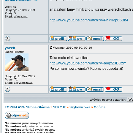
Wiek: 41
znalazlem fajny filmik z lotu tuz przy wierzcholkach 
Dołączył: 26 Kwi 2009
Posty: 5
Skąd: Warszawa
http://www.youtube.com/watch?v=PnMiMp8SBb4
.
yacek
Wysłany: 2010-09-30, 00:16
Jacek Hirsztritt
Taka mała ciekawostka:
http://www.youtube.com/watch?v=boqxZ3BOzlY
Po co nam nowa winda? Kupmy peugeota ;)))
Dołączył: 13 Wrz 2009
Posty: 71
Skąd: Ełk/Warszawa
Wyświetl posty z ostatnich:
FORUM ASW Strona Główna
»
SEKCJE
»
Szybowcowa
»
Ogólne
Nie możesz
pisać nowych tematów
Nie możesz
odpowiadać w tematach
Nie możesz
zmieniać swoich postów
Nie możesz
usuwać swoich postów