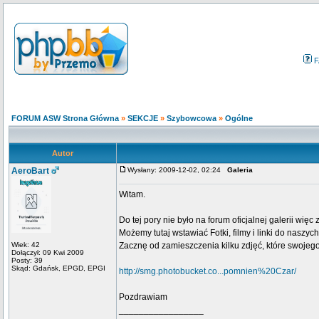
F
FORUM ASW Strona Główna
»
SEKCJE
»
Szybowcowa
»
Ogólne
Autor
AeroBart
Wysłany: 2009-12-02, 02:24
Galeria
Witam.
Do tej pory nie było na forum oficjalnej galerii więc 
Możemy tutaj wstawiać Fotki, filmy i linki do naszych 
Wiek: 42
Zacznę od zamieszczenia kilku zdjęć, które swoje
Dołączył: 09 Kwi 2009
Posty: 39
Skąd: Gdańsk, EPGD, EPGI
http://smg.photobucket.co...pomnien%20Czar/
Pozdrawiam
_________________