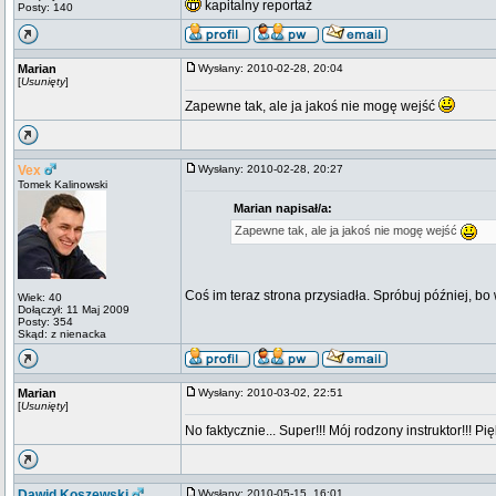
kapitalny reportaż
Posty: 140
Marian
Wysłany: 2010-02-28, 20:04
[
Usunięty
]
Zapewne tak, ale ja jakoś nie mogę wejść
Vex
Wysłany: 2010-02-28, 20:27
Tomek Kalinowski
Marian napisał/a:
Zapewne tak, ale ja jakoś nie mogę wejść
Coś im teraz strona przysiadła. Spróbuj później, bo wa
Wiek: 40
Dołączył: 11 Maj 2009
Posty: 354
Skąd: z nienacka
Marian
Wysłany: 2010-03-02, 22:51
[
Usunięty
]
No faktycznie... Super!!! Mój rodzony instruktor!!! Pi
Dawid Koszewski
Wysłany: 2010-05-15, 16:01