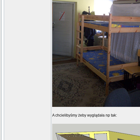
A chcielibyśmy żeby wyglądała np tak: