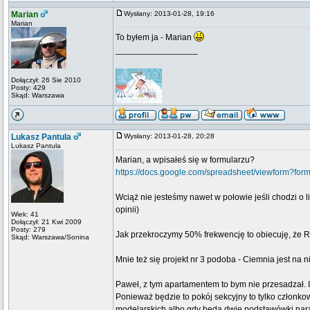
Marian
Wysłany: 2013-01-28, 19:16
Marian
To byłem ja - Marian
_________________
Dołączył: 26 Sie 2010
Posty: 429
Skąd: Warszawa
Lukasz Pantula
Wysłany: 2013-01-28, 20:28
Lukasz Pantula
Marian, a wpisałeś się w formularzu?
https://docs.google.com/spreadsheet/viewfor
Wciąż nie jesteśmy nawet w połowie jeśli chodzi o l
opinii)
Wiek: 41
Dołączył: 21 Kwi 2009
Posty: 279
Jak przekroczymy 50% frekwencję to obiecuję, że R
Skąd: Warszawa/Sonina
Mnie też się projekt nr 3 podoba - Ciemnia jest na n
Paweł, z tym apartamentem to bym nie przesadzał. I
Ponieważ będzie to pokój sekcyjny to tylko członko
modelarskich albo gdy będą dwie podstawówki naraz 