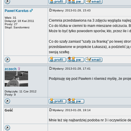
Paweł Karelus
Wysłany: 2013-01-28, 15:43
Wiek: 31
Ciemnia przedstawiona na 3 zdjęciu wygląda najlep
Dołączył: 18 Kwi 2011
Posty: 27
Co do łózka w ciemni to mam mieszane odczucia. B
Skąd: Sandomierz
Może to być tylko powodem sporów, kto, przez ile i
Co do szafy zamiast "szafy za firanką" po lewej stron
przedstawione w projekcie Łukasza), a podzielić ją
swoją szafkę.
zczech
Wysłany: 2013-01-28, 17:41
Podpisuję się pod Pawłem i również myślę, że projek
Dołączyła: 11 Cze 2012
Posty: 9
Gość
Wysłany: 2013-01-28, 19:14
Mnie też się najbardziej podoba nr 3 i oczywiście de