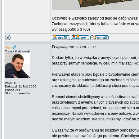
Oczywiście wszystko zależy od tego ile osób wyrazi c
Zachęcam wszystkich, którzy lubią bawić się w urz
wynoszą 6500 x 3700)
Vex
Wysłany: 2013-01-28, 08:17
Tomek Kalinowski
Dodam tylko, że w związku z powyższymi planami,
oraz przy samym remoncie. W celu minimalizacji k
Pierwszym etapem prac będzie przygotowanie ciemn
oraz usunięcie zabudowanego na zachodniej ściani
Wiek: 40
zachęcamy do składania deklaracji chęci pomocy za
Dołączył: 11 Maj 2009
Posty: 354
Skąd: z nienacka
Remont ciemni chcielibyśmy w całości sfinansować z
oraz zwolniony z ewentualnych przyszłych opłat p
coś z obskurnymi parapetami, oraz postarać się o
późniejszy. Na sali wykładowej chcemy położyć wyk
będzie małym kosztem, ale tutaj możemy liczyć na 
Uważamy, że w porównaniu do kosztów ponoszonych
nie powinno stanowić dużego problemu. Chciałbym p