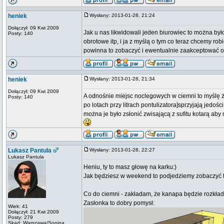
heniek
Wysłany: 2013-01-28, 21:24
Dołączył: 09 Kwi 2009
Jak u nas likwidowali jeden biurowiec to można było
Posty: 140
obrotowe itp, i ja z myślą o tym co teraz chcemy ro
powinna to zobaczyć i ewentualnie zaakceptować 
heniek
Wysłany: 2013-01-28, 21:34
Dołączył: 09 Kwi 2009
A odnośnie miejsc noclegowych w ciemni to myślę że
Posty: 140
po lotach przy litrach pontulizatora]sprzyjają jedoś
można je było zsłonić zwisającą z sufitu kotarą aby 
Lukasz Pantula
Wysłany: 2013-01-28, 22:27
Lukasz Pantula
Heniu, ty to masz głowę na karku:)
Jak będziesz w weekend to podjedziemy zobaczyć t
Co do ciemni - zakładam, że kanapa będzie rozkła
Zasłonka to dobry pomysł:
Wiek: 41
Dołączył: 21 Kwi 2009
Posty: 279
Skąd: Warszawa/Sonina