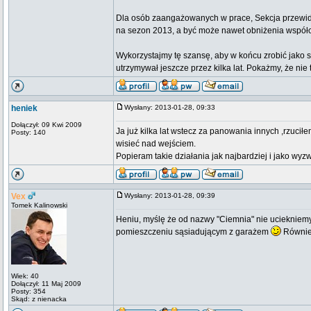
Dla osób zaangażowanych w prace, Sekcja przewi
na sezon 2013, a być może nawet obniżenia współ
Wykorzystajmy tę szansę, aby w końcu zrobić jako
utrzymywał jeszcze przez kilka lat. Pokażmy, że nie
heniek
Wysłany: 2013-01-28, 09:33
Dołączył: 09 Kwi 2009
Ja już kilka lat wstecz za panowania innych ,rzuc
Posty: 140
wisieć nad wejściem.
Popieram takie działania jak najbardziej i jako
Vex
Wysłany: 2013-01-28, 09:39
Tomek Kalinowski
Heniu, myślę że od nazwy "Ciemnia" nie uciekniem
pomieszczeniu sąsiadującym z garażem
Równie 
Wiek: 40
Dołączył: 11 Maj 2009
Posty: 354
Skąd: z nienacka