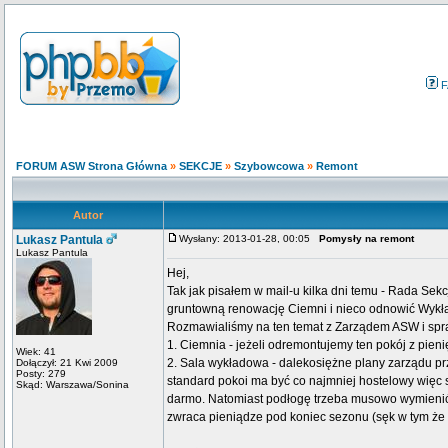
F
FORUM ASW Strona Główna
»
SEKCJE
»
Szybowcowa
»
Remont
Autor
Lukasz Pantula
Wysłany: 2013-01-28, 00:05
Pomysły na remont
Lukasz Pantula
Hej,
Tak jak pisałem w mail-u kilka dni temu - Rada Se
gruntowną renowację Ciemni i nieco odnowić Wykł
Rozmawialiśmy na ten temat z Zarządem ASW i spra
1. Ciemnia - jeżeli odremontujemy ten pokój z pien
Wiek: 41
2. Sala wykładowa - dalekosiężne plany zarządu prz
Dołączył: 21 Kwi 2009
Posty: 279
standard pokoi ma być co najmniej hostelowy więc sz
Skąd: Warszawa/Sonina
darmo. Natomiast podłogę trzeba musowo wymienić.
zwraca pieniądze pod koniec sezonu (sęk w tym że 