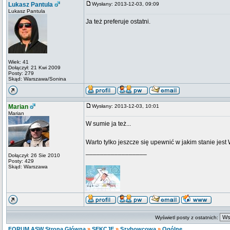
Lukasz Pantula
Wysłany: 2013-12-03, 09:09
Lukasz Pantula
Ja też preferuje ostatni.
Wiek: 41
Dołączył: 21 Kwi 2009
Posty: 279
Skąd: Warszawa/Sonina
Marian
Wysłany: 2013-12-03, 10:01
Marian
W sumie ja też...
Warto tylko jeszcze się upewnić w jakim stanie jest W
_________________
Dołączył: 26 Sie 2010
Posty: 429
Skąd: Warszawa
Wyświetl posty z ostatnich:
FORUM ASW Strona Główna
»
SEKCJE
»
Szybowcowa
»
Ogólne