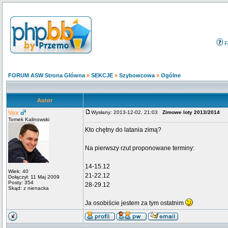
F
FORUM ASW Strona Główna
»
SEKCJE
»
Szybowcowa
»
Ogólne
Autor
Vex
Wysłany: 2013-12-02, 21:03
Zimowe loty 2013/2014
Tomek Kalinowski
Kto chętny do latania zimą?
Na pierwszy rzut proponowane terminy:
14-15.12
Wiek: 40
21-22.12
Dołączył: 11 Maj 2009
Posty: 354
28-29.12
Skąd: z nienacka
Ja osobiście jestem za tym ostatnim