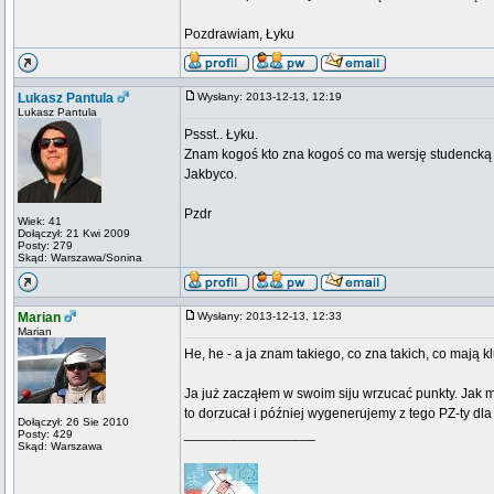
Pozdrawiam, Łyku
Lukasz Pantula
Wysłany: 2013-12-13, 12:19
Lukasz Pantula
Pssst.. Łyku.
Znam kogoś kto zna kogoś co ma wersję studencką
Jakbyco.
Pzdr
Wiek: 41
Dołączył: 21 Kwi 2009
Posty: 279
Skąd: Warszawa/Sonina
Marian
Wysłany: 2013-12-13, 12:33
Marian
He, he - a ja znam takiego, co zna takich, co mają kl
Ja już zacząłem w swoim siju wrzucać punkty. Jak m
to dorzucał i później wygenerujemy z tego PZ-ty dla 
Dołączył: 26 Sie 2010
_________________
Posty: 429
Skąd: Warszawa