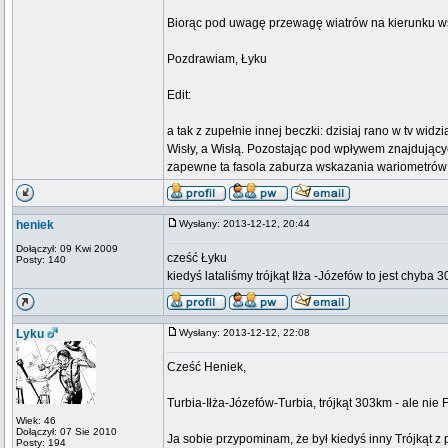
Biorąc pod uwagę przewagę wiatrów na kierunku w
Pozdrawiam, Łyku
Edit:
a tak z zupełnie innej beczki: dzisiaj rano w tv wi
Wisły, a Wisłą. Pozostając pod wpływem znajdujący
zapewne ta fasola zaburza wskazania wariometró
heniek
Wysłany: 2013-12-12, 20:44
Dołączył: 09 Kwi 2009
cześć Łyku
Posty: 140
kiedyś lataliśmy trójkąt Iłża -Józefów to jest chyba 30
Lyku
Wysłany: 2013-12-12, 22:08
Cześć Heniek,
Turbia-Iłża-Józefów-Turbia, trójkąt 303km - ale nie F
Wiek: 46
Dołączył: 07 Sie 2010
Ja sobie przypominam, że był kiedyś inny Trójkąt z
Posty: 194