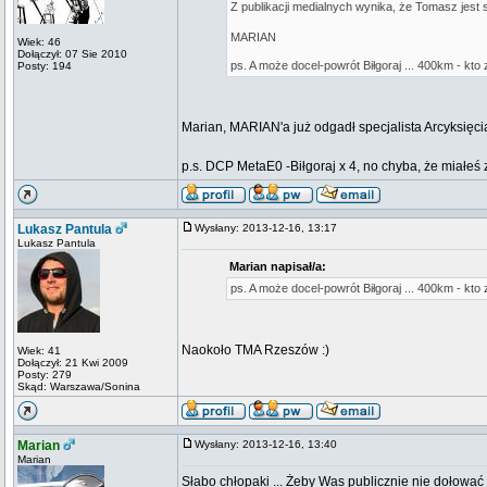
Z publikacji medialnych wynika, że Tomasz jest 
MARIAN
Wiek: 46
Dołączył: 07 Sie 2010
ps. A może docel-powrót Biłgoraj ... 400km - kto
Posty: 194
Marian, MARIAN'a już odgadł specjalista Arcyksięcia
p.s. DCP MetaE0 -Biłgoraj x 4, no chyba, że miałeś 
Lukasz Pantula
Wysłany: 2013-12-16, 13:17
Lukasz Pantula
Marian napisał/a:
ps. A może docel-powrót Biłgoraj ... 400km - kto
Naokoło TMA Rzeszów :)
Wiek: 41
Dołączył: 21 Kwi 2009
Posty: 279
Skąd: Warszawa/Sonina
Marian
Wysłany: 2013-12-16, 13:40
Marian
Słabo chłopaki ... Żeby Was publicznie nie dołować 