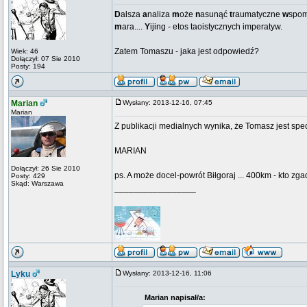
D
alsza
a
naliza
m
oże
n
asunąć
t
raumatyczne
w
spom
m
ara....
Y
ijing - etos taoistycznych imperatyw.
Zatem Tomaszu - jaka jest odpowiedź?
Wiek: 46
Dołączył: 07 Sie 2010
Posty: 194
Marian
Wysłany: 2013-12-16, 07:45
Marian
Z publikacji medialnych wynika, że Tomasz jest spe
MARIAN
Dołączył: 26 Sie 2010
ps. A może docel-powrót Biłgoraj ... 400km - kto zga
Posty: 429
Skąd: Warszawa
_________________
Lyku
Wysłany: 2013-12-16, 11:06
Marian napisał/a: