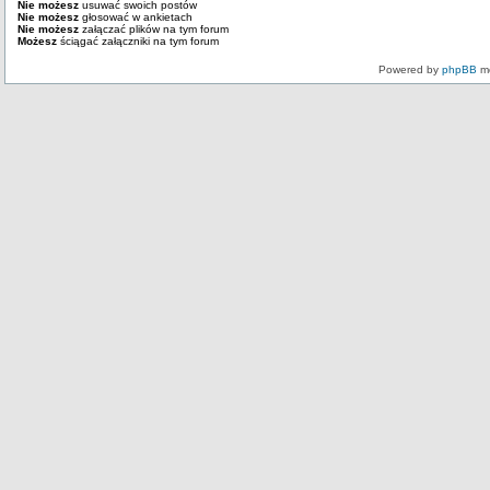
Nie możesz
usuwać swoich postów
Nie możesz
głosować w ankietach
Nie możesz
załączać plików na tym forum
Możesz
ściągać załączniki na tym forum
Powered by
phpBB
mo