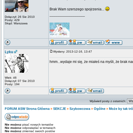
Brak Wam szerszego spojrzenia...
_________________
Dołączył: 26 Sie 2010
Posty: 429
Skąd: Warszawa
Lyku
Wysłany: 2013-12-16, 13:47
hmm...wydaje mi się, że miałeś na myśli, że brak 
Wiek: 46
Dołączył: 07 Sie 2010
Posty: 194
Wyświetl posty z ostatnich:
FORUM ASW Strona Główna
»
SEKCJE
»
Szybowcowa
»
Ogólne
»
Może by tak tró
Nie możesz
pisać nowych tematów
Nie możesz
odpowiadać w tematach
Nie możesz
zmieniać swoich postów