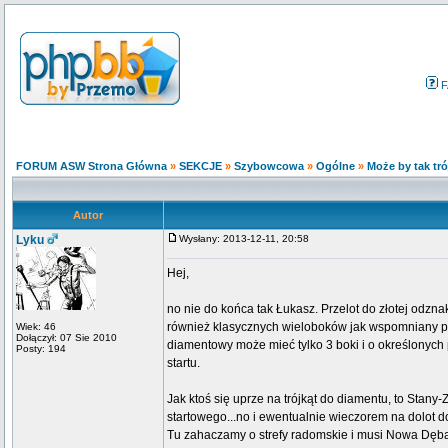
F
FORUM ASW Strona Główna
»
SEKCJE
»
Szybowcowa
»
Ogólne
»
Może by tak tró
Autor
Lyku
Wysłany: 2013-12-11, 20:58
Hej,
no nie do końca tak Łukasz. Przelot do złotej odznak
również klasycznych wieloboków jak wspomniany prz
Wiek: 46
Dołączył: 07 Sie 2010
diamentowy może mieć tylko 3 boki i o określonych 
Posty: 194
startu.
Jak ktoś się uprze na trójkąt do diamentu, to Stany
startowego...no i ewentualnie wieczorem na dolot do
Tu zahaczamy o strefy radomskie i musi Nowa Dęba 