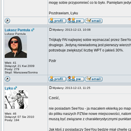
mogę sobie przypomnieć co to było. Pamiętam jedyni
Pozdrawiam, Łyku
Lukasz Pantula
Wysłany: 2013-12-13, 10:08
Lukasz Pantula
Trójkąty FAI najlepiej sobie wyznaczać przez SeeYo
drugiego. Jedyną niewiadomą jest pierwszy wierzchoł
potrzebuje zwiększyć liczbę WPT o jakieś 30%.
Pzdr
Wiek: 41
Dołączył: 21 Kwi 2009
Posty: 279
Skąd: Warszawa/Sonina
Lyku
Wysłany: 2013-12-13, 11:25
Cześć,
nie posiadam SeeYou - ja macałem ekierką po mapi
do piliku naszych PZ'tów nowe miejscowości, natom
Wiek: 46
Dołączył: 07 Sie 2010
muszą być związane z charakterystycznymi punkta
Posty: 194
Jak ktoś z posiadaczy SeeYou będzie miał chwilę cza