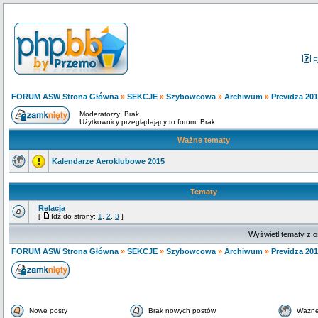
F
FORUM ASW Strona Główna
»
SEKCJE
»
Szybowcowa
»
Archiwum
»
Previdza 20
Moderatorzy: Brak
Użytkownicy przeglądający to forum: Brak
Ważne tematy
Kalendarze Aeroklubowe 2015
Tematy
Relacja
[
Idź do strony:
1
,
2
,
3
]
Wyświetl tematy z o
FORUM ASW Strona Główna
»
SEKCJE
»
Szybowcowa
»
Archiwum
»
Previdza 20
Nowe posty
Brak nowych postów
Ważne