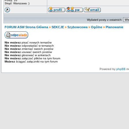
Posty: 16
Skąd: Warszawa :)
Wyświetl posty z ostatnich:
FORUM ASW Strona Główna
»
SEKCJE
»
Szybowcowa
»
Ogólne
»
Planowanie
Nie możesz
pisać nowych tematów
Nie możesz
odpowiadać w tematach
Nie możesz
zmieniać swoich postów
Nie możesz
usuwać swoich postów
Nie możesz
głosować w ankietach
Nie możesz
załączać plików na tym forum
Możesz
ściągać załączniki na tym forum
Powered by
phpBB
mo