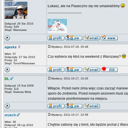
Marian
Łukasz, ale na Piaseczno się nie umawialiśmy
_________________
Dołączył: 26 Sie 2010
Posty: 429
Skąd: Warszawa
agaska
Wysłany: 2011-07-18, 20:48
Wiek: 37
Czy wybiera się ktoś na weekend z Warszawy?
Dołączyła: 27 Sie 2010
Posty: 32
Skąd: Toruń/Warszawa
DL
Wysłany: 2011-10-17, 10:26
Dołączył: 15 Kwi 2009
Witajcie. Przed nami zima więc czas zacząć mane
Posty: 114
Skąd: Stalowa Wola
sporo do zrobienia. Przed nowym sezonem musi zajś
zostaniecie pionformowani na miejscu.
orzech
Wysłany: 2011-10-17, 22:58
Wiek: 36
Chętnie zabiorę się z kimś, kto będzie jechał z W
Dołączył: 28 Lip 2010