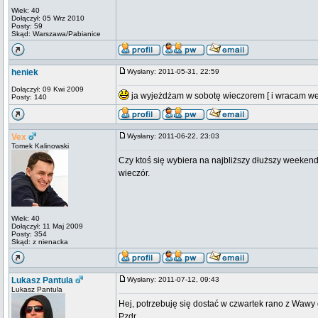
Wiek: 40
Dołączył: 05 Wrz 2010
Posty: 59
Skąd: Warszawa/Pabianice
heniek
Wysłany: 2011-05-31, 22:59
Dołączył: 09 Kwi 2009
ja wyjeżdżam w sobotę wieczorem [ i wracam w
Posty: 140
Vex
Wysłany: 2011-06-22, 23:03
Tomek Kalinowski
Czy ktoś się wybiera na najbliższy dłuższy weeken
wieczór.
Wiek: 40
Dołączył: 11 Maj 2009
Posty: 354
Skąd: z nienacka
Lukasz Pantula
Wysłany: 2011-07-12, 09:43
Lukasz Pantula
Hej, potrzebuję się dostać w czwartek rano z Wawy 
Pzdr