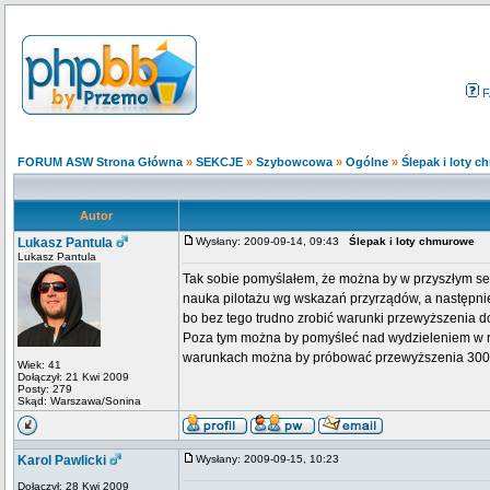
F
FORUM ASW Strona Główna
»
SEKCJE
»
Szybowcowa
»
Ogólne
»
Ślepak i loty 
Autor
Lukasz Pantula
Wysłany: 2009-09-14, 09:43
Ślepak i loty chmurowe
Lukasz Pantula
Tak sobie pomyślałem, że można by w przyszłym sez
nauka pilotażu wg wskazań przyrządów, a następnie
bo bez tego trudno zrobić warunki przewyższenia do
Poza tym można by pomyśleć nad wydzieleniem w ra
warunkach można by próbować przewyższenia 3000
Wiek: 41
Dołączył: 21 Kwi 2009
Posty: 279
Skąd: Warszawa/Sonina
Karol Pawlicki
Wysłany: 2009-09-15, 10:23
Dołączył: 28 Kwi 2009