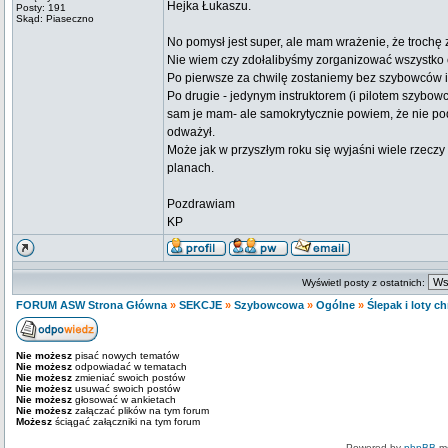
Hejka Łukaszu.
Posty: 191
Skąd: Piaseczno
No pomysł jest super, ale mam wrażenie, że trochę 
Nie wiem czy zdołalibyśmy zorganizować wszystko 
Po pierwsze za chwilę zostaniemy bez szybowców i
Po drugie - jedynym instruktorem (i pilotem szybowc
sam je mam- ale samokrytycznie powiem, że nie podj
odważył.
Może jak w przyszłym roku się wyjaśni wiele rzeczy o
planach.
Pozdrawiam
KP
Wyświetl posty z ostatnich:
FORUM ASW Strona Główna
»
SEKCJE
»
Szybowcowa
»
Ogólne
»
Ślepak i loty 
Nie możesz
pisać nowych tematów
Nie możesz
odpowiadać w tematach
Nie możesz
zmieniać swoich postów
Nie możesz
usuwać swoich postów
Nie możesz
głosować w ankietach
Nie możesz
załączać plików na tym forum
Możesz
ściągać załączniki na tym forum
Powered by
phpBB
mo