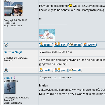
Marian
Przynajmniej szczerze
Więcej szczerych negatyw
i pewnie tylko na sobotę, ale inni, którzy rozmyślają
m
Dołączył: 26 Sie 2010
_________________
Posty: 429
Skąd: Warszawa
Bartosz Segit
Wysłany: 2011-10-20, 17:50
Dołączył: 15 Mar 2011
Ja raczej nie dam rady chyba ze ktoś po południu w
Posty: 3
językowe na uczelni;/
atka_r
Wysłany: 2011-10-20, 19:42
Beata Rząca
Marian
Jak zwykle, nie komunikatywny sms-owo jesteś. Daj 
tylko, że dwie osoby, no trzy z wodzem to mniej niż 
Dołączyła: 22 Kwi 2009
Posty: 63
Skąd: Warszawa