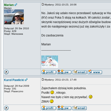
Marian
Wysłany: 2011-10-23, 16:06
Marian
No. Jakoś się udało nieco przestawić sytuację w Han
(KV) oraz Foka 5 stoją na kołkach. W całości został 
skrzynki narzędziowej oraz dużych dźwigów budo
woli do następnego sezonu) już się zakończyły i z
Dołączył: 26 Sie 2010
Posty: 429
Skąd: Warszawa
Do zaobaczenia
Marian
_________________
Karol Pawlicki
Wysłany: 2011-10-23, 17:46
Dołączył: 28 Kwi 2009
Zajechałem dzisiaj koło południa.
Posty: 191
Skąd: Piaseczno
Pustki
, nikogo.
Nawet nie było z kim się przywitać.
ZIMA!