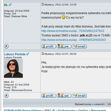
DL
Wysłany: 2011-12-06, 23:35
Dołączył: 15 Kwi 2009
Padła propozycja zorganizowania sylwestra na lotn
Posty: 114
Skąd: Stalowa Wola
noworocznymi
Co wy na to?
A tak przy okazji mam do Was biznesa. Jest taki kon
http://www.echodnia.eu/ap...T0303/661247910
Trzeba wysłać SMS o treści:
pdk.st.21
na nr 71466 (
http://www.echodnia.eu/ap...=PIERWSZAKI0303
Lukasz Pantula
Wysłany: 2011-12-07, 08:02
Lukasz Pantula
Hej,
Ja tradycyjnie nie planuje nic na sylwestra więc jes
Pzdr
Wiek: 41
Dołączył: 21 Kwi 2009
Posty: 279
Skąd: Warszawa/Sonina
Wyświetl posty z ostatnich:
FORUM ASW Strona Główna
»
SEKCJE
»
Szybowcowa
»
Ogólne
»
Planowanie