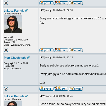
Lukasz Pantula
Wysłany: 2011-10-21, 09:51
Lukasz Pantula
Sorry ale ja też nie mogę - mam szkolenie do 15 w s
Pzdr
Wiek: 41
Dołączył: 21 Kwi 2009
Posty: 279
Skąd: Warszawa/Sonina
Piotr Chuchmała
Wysłany: 2011-10-21, 15:28
Dołączył: 21 Cze 2009
Będę w sobotę, ale wieczorem muszę wracać.
Posty: 34
Skąd: Ostrowiec
Swoją drogą to o ile pamiętam współczynnik miał r
pzdr
Lukasz Pantula
Wysłany: 2011-10-21, 15:43
Lukasz Pantula
Poszła fama, że na nowy sezon liczy się od pierwszeg