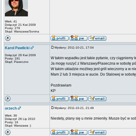
Wiek: 41
Dołączył: 21 Kwi 2009
Posty: 279
Skąd: Warszawa/Sonina
Karol Pawlicki
Wysłany: 2011-10-21, 17:04
Dołączył: 28 Kwi 2009
W takim wypadku jest takie pytanie, czy ciągniemy t
Posty: 191
Skąd: Piaseczno
Ja mogę ruszyć z Warszawy/Piaseczna w sobotę p
W takim układzie możliwy jest grill wieczorny a w ni
Mam 2 lub 3 miejsca w aucie. Do Stalowej w sobot
Pozdrawiam
KP
orzech
Wysłany: 2011-10-21, 21:49
Wiek: 36
Niestety, plany się u mnie zmieniły. Musze być w 
Dołączył: 28 Lip 2010
Posty: 16
Skąd: Warszawa :)