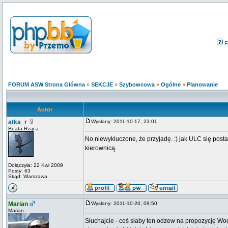
F
FORUM ASW Strona Główna
»
SEKCJE
»
Szybowcowa
»
Ogólne
»
Planowanie
Autor
atka_r
Wysłany: 2011-10-17, 23:01
Beata Rząca
No niewykluczone, że przyjadę. :) jak ULC się posta
kierownicą.
Dołączyła: 22 Kwi 2009
Posty: 63
Skąd: Warszawa
Marian
Wysłany: 2011-10-20, 09:50
Marian
Słuchajcie - coś słaby ten odzew na propozycję Wod