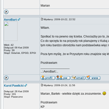
Marian
AeroBart
Wysłany: 2009-10-22, 22:52
Witam.
Spotkać to na pewno się trzeba. Chociażby po to, że
Co do sprzętu to na przyszły rok planujemy z Kubą u
Wiek: 42
tym roku bardzo obrodziła nam podstawówka więc na
Dołączył: 09 Kwi 2009
Posty: 39
Skąd: Gdańsk, EPGD, EPGI
Poza tym myślę, że w Przyszłym roku znajdzie się k
Pozdrawiam
_________________
..::AeroBart::..
Karol Pawlicki
Wysłany: 2009-10-24, 11:56
Dołączył: 28 Kwi 2009
Marian, Bartek - wielkie dzięki za zrozumienie.
Posty: 191
Skąd: Piaseczno
Pozdrawiam
KP