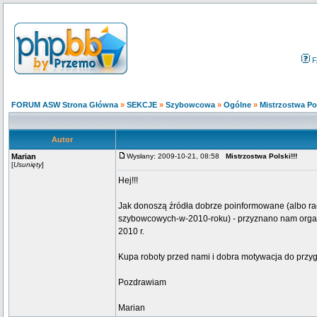
F
FORUM ASW Strona Główna
»
SEKCJE
»
Szybowcowa
»
Ogólne
»
Mistrzostwa Pol
Autor
Marian
Wysłany: 2009-10-21, 08:58
Mistrzostwa Polski!!!
[
Usunięty
]
Hej!!!
Jak donoszą źródła dobrze poinformowane (albo racz
szybowcowych-w-2010-roku) - przyznano nam organiza
2010 r.
Kupa roboty przed nami i dobra motywacja do przyg
Pozdrawiam
Marian