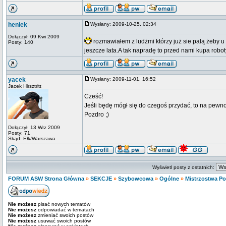
heniek
Wysłany: 2009-10-25, 02:34
Dołączył: 09 Kwi 2009
rozmawiałem z ludżmi którzy już sie palą żeby u
Posty: 140
jeszcze lata.A tak napradę to przed nami kupa robo
yacek
Wysłany: 2009-11-01, 16:52
Jacek Hirsztritt
Cześć!
Jeśli będę mógł się do czegoś przydać, to na pewn
Pozdro ;)
Dołączył: 13 Wrz 2009
Posty: 71
Skąd: Ełk/Warszawa
Wyświetl posty z ostatnich:
FORUM ASW Strona Główna
»
SEKCJE
»
Szybowcowa
»
Ogólne
»
Mistrzostwa Pol
Nie możesz
pisać nowych tematów
Nie możesz
odpowiadać w tematach
Nie możesz
zmieniać swoich postów
Nie możesz
usuwać swoich postów