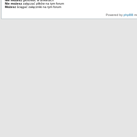
Nie możesz
głosować w ankietach
Nie możesz
załączać plików na tym forum
Możesz
ściągać załączniki na tym forum
Powered by
phpBB
mo