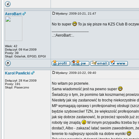
AeroBart
Wysłany: 2009-10-21, 21:47
No to super
To ja się pisze na KZS Club B oczyw
_________________
..::AeroBart::..
Wiek: 42
Dołączył: 09 Kwi 2009
Posty: 39
Skąd: Gdańsk, EPGD, EPGI
Karol Pawlicki
Wysłany: 2009-10-22, 09:40
Dołączył: 28 Kwi 2009
No witam po przerwie.
Posty: 191
Skąd: Piaseczno
Sama wiadomość jest na pewno super
Świadczy o tym, że pomimo tak koszmarnej prowizor
Niestety jak się zastanowić to trochę niekorzystnie
MP wymagają oprawy i profesjonalnej obsługi (szcze
będzie szybowców! TZN, że większość profesjonalnej
jak się dobrze zastanowić, to przecież sposób już
roboty się znajdą
W innym przypadku trzeba by s
dostać!, Albo - zakazać latać swoim zawodnikom, ż
terenie to najlepszy sposób na dobre wyniki