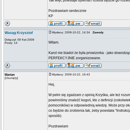
Tak więc powstaje dylemat i trzeba będzie go rozw
Pozdrawiam serdecznie
KP
Wasąg Krzysztof
Wysłany: 2009-10-22, 14:34
Zawody
Dołączył: 08 Kwi 2009
Witam.
Posty: 14
Karol nie biadol że była prowizorka - jako dowod
PERFEKCYJNIE zorganizowane.
Marian
Wysłany: 2009-10-22, 16:43
[
Usunięty
]
Hej,
W pełni się zgadzam z opinią Krzyśka, ale też rozum
powinniśmy znaleźć kogoś, kto z definicji (cokolwie
pomocników) w odpowiednią wiedzę. Może przy okaz
co będzie do zrobienia tak, żeby powstała "Instru
sposób).
Pozdrawiam