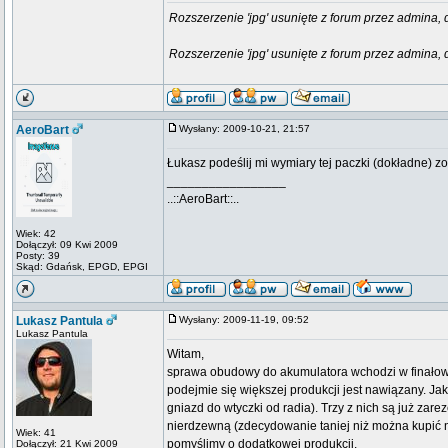
Rozszerzenie 'jpg' usunięte z forum przez admina, 
Rozszerzenie 'jpg' usunięte z forum przez admina, 
AeroBart
Wysłany: 2009-10-21, 21:57
Łukasz podeślij mi wymiary tej paczki (dokładne) z
_________________
..::AeroBart::..
Wiek: 42
Dołączył: 09 Kwi 2009
Posty: 39
Skąd: Gdańsk, EPGD, EPGI
Lukasz Pantula
Wysłany: 2009-11-19, 09:52
Lukasz Pantula
Witam,
sprawa obudowy do akumulatora wchodzi w finałową f
podejmie się większej produkcji jest nawiązany. Ja
gniazd do wtyczki od radia). Trzy z nich są już zare
nierdzewną (zdecydowanie taniej niż można kupić na 
Wiek: 41
pomyślimy o dodatkowej produkcji.
Dołączył: 21 Kwi 2009