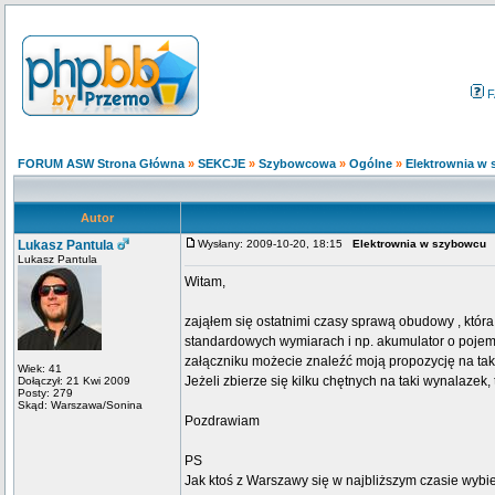
F
FORUM ASW Strona Główna
»
SEKCJE
»
Szybowcowa
»
Ogólne
»
Elektrownia w
Autor
Lukasz Pantula
Wysłany: 2009-10-20, 18:15
Elektrownia w szybowcu
Lukasz Pantula
Witam,
zająłem się ostatnimi czasy sprawą obudowy , któr
standardowych wymiarach i np. akumulator o poj
załączniku możecie znaleźć moją propozycję na ta
Wiek: 41
Jeżeli zbierze się kilku chętnych na taki wynalaze
Dołączył: 21 Kwi 2009
Posty: 279
Skąd: Warszawa/Sonina
Pozdrawiam
PS
Jak ktoś z Warszawy się w najbliższym czasie wybi