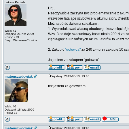
Lukasz Pantula
Hej,
Rzeczywiście zaczyna być problematycznie z akumu
wszystkie latające szybowce w akumulatory. Dyrekto
Można pójść dwiema ścieżkami:
1. Wyprodukować własną obudowę - koszt cięcia/gię
Wiek: 41
Wzs -3 co daje szacunkowy koszt około 200 zł za zas
Dołączył: 21 Kwi 2009
Posty: 279
cięcia/gięcia lub tańszych akumulatorów to koszt m
Skąd: Warszawa/Sonina
2. Zakupić
"gotowca"
za 240 zł - przy zakupie 10 szt
Ja jestem za zakupem "gotowca"
mateuszwdowiak
Wysłany: 2013-06-13, 13:46
też jestem za gotowcem
Wiek: 40
Dołączył: 18 Wrz 2009
Posty: 32
mateuszwdowiak
Wysłany: 2013-06-13, 13:46