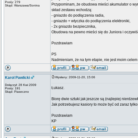
Posty: 279
Przypominam, że obudowa mieści akumulator o wy
Skąd: Warszawa/Sonina
skład zestawu wchodzą:
- gniazdo do podłączenia radia,
- gniazdo + wtyczka do podłączenia elektroniki,
- 2x gniazdo bezpiecznika,
Obudowa na pewno mieści się do Juniora i oczywiście
Pozdrawiam
PS
Nadmieniam, że na tym etapie, nie jest moim celem
Karol Pawlicki
Wysłany: 2009-11-20, 15:06
Dołączył: 28 Kwi 2009
Łukasz.
Posty: 191
Skąd: Piaseczno
Biorę dwie sztuki jak jeszcze są (najlepiej nierdzew
Jak potrzebujesz kasiory to może być od zaraz tylko
Pozdrawiam
KP