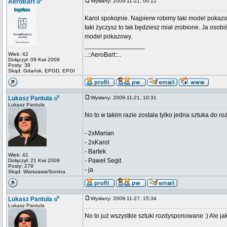
AeroBart
Wysłany: 2009-11-21, 00:12
Karol spokojnie. Najpierw robimy taki model pokazo
taki życzysz to tak będziesz miał zrobione. Ja osobi
model pokazowy.
_________________
Wiek: 42
..::AeroBart::..
Dołączył: 09 Kwi 2009
Posty: 39
Skąd: Gdańsk, EPGD, EPGI
Lukasz Pantula
Wysłany: 2009-11-21, 10:31
Lukasz Pantula
No to w takim razie została tylko jedna sztuka do 
- 2xMarian
- 2xKarol
- Bartek
Wiek: 41
- Paweł Segit
Dołączył: 21 Kwi 2009
Posty: 279
- ja
Skąd: Warszawa/Sonina
Lukasz Pantula
Wysłany: 2009-11-27, 15:34
Lukasz Pantula
No to już wszystkie sztuki rozdysponowane :) Ale ja