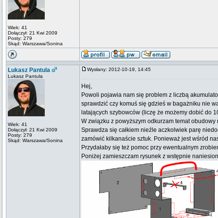
Wiek: 41
Dołączył: 21 Kwi 2009
Posty: 279
Skąd: Warszawa/Sonina
Lukasz Pantula
Wysłany: 2012-10-19, 14:45
Lukasz Pantula
Hej,
Powoli pojawia nam się problem z liczbą akumulat
sprawdzić czy komuś się gdzieś w bagażniku nie wa
latających szybowców (liczę że możemy dobić do 10
W związku z powyższym odkurzam temat obudowy na 
Wiek: 41
Sprawdza się całkiem nieźle aczkolwiek parę niedo
Dołączył: 21 Kwi 2009
Posty: 279
zamówić kilkanaście sztuk. Ponieważ jest wśród nas
Skąd: Warszawa/Sonina
Przydałaby się też pomoc przy ewentualnym zrobie
Poniżej zamieszczam rysunek z wstępnie naniesion