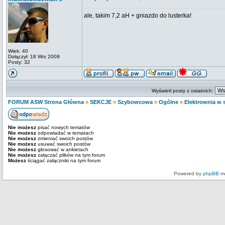
ale, takim 7,2 aH + gniazdo do lusterka!
Wiek: 40
Dołączył: 18 Wrz 2009
Posty: 32
Wyświetl posty z ostatnich:
FORUM ASW Strona Główna
»
SEKCJE
»
Szybowcowa
»
Ogólne
»
Elektrownia w
Nie możesz
pisać nowych tematów
Nie możesz
odpowiadać w tematach
Nie możesz
zmieniać swoich postów
Nie możesz
usuwać swoich postów
Nie możesz
głosować w ankietach
Nie możesz
załączać plików na tym forum
Możesz
ściągać załączniki na tym forum
Powered by
phpBB
mo