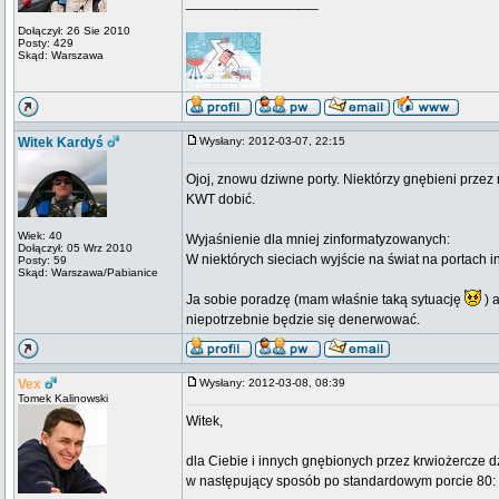
_________________
Dołączył: 26 Sie 2010
Posty: 429
Skąd: Warszawa
Witek Kardyś
Wysłany: 2012-03-07, 22:15
Ojoj, znowu dziwne porty. Niektórzy gnębieni prze
KWT dobić.
Wiek: 40
Wyjaśnienie dla mniej zinformatyzowanych:
Dołączył: 05 Wrz 2010
W niektórych sieciach wyjście na świat na portach 
Posty: 59
Skąd: Warszawa/Pabianice
Ja sobie poradzę (mam właśnie taką sytuację
) a
niepotrzebnie będzie się denerwować.
Vex
Wysłany: 2012-03-08, 08:39
Tomek Kalinowski
Witek,
dla Ciebie i innych gnębionych przez krwiożercze d
w następujący sposób po standardowym porcie 80: