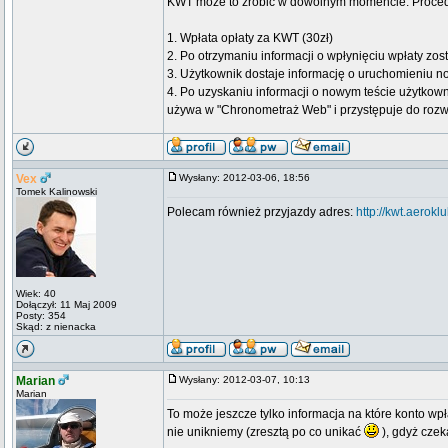
KWT może to zrobić w dowolnym momencie. Procedu
1. Wpłata opłaty za KWT (30zł)
2. Po otrzymaniu informacji o wpłynięciu wpłaty zos
3. Użytkownik dostaje informację o uruchomieniu n
4. Po uzyskaniu informacji o nowym teście użytkown
używa w "Chronometraż Web" i przystępuje do rozwi
Vex
Wysłany: 2012-03-06, 18:56
Tomek Kalinowski
Polecam również przyjazdy adres:
http://kwt.aerokl
Wiek: 40
Dołączył: 11 Maj 2009
Posty: 354
Skąd: z nienacka
Marian
Wysłany: 2012-03-07, 10:13
Marian
To może jeszcze tylko informacja na które konto w
nie unikniemy (zresztą po co unikać
), gdyż czek