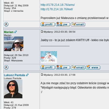
Wiek: 40
http:///178.214.18.76/ams/
Dołączył: 11 Maj 2009
Posty: 354
http://178.214.18.76/kwt/
Skąd: z nienacka
Poprosiłem już Mateusza o zmianę przekierowań w
Marian
Wysłany: 2012-03-30, 08:54
Marian
Jakby co - to ja już zdałem KWT!!! Uff - lekko nie by
_________________
Dołączył: 26 Sie 2010
Posty: 429
Skąd: Warszawa
Lukasz Pantula
Wysłany: 2012-03-30, 17:58
Lukasz Pantula
A ja nie moge zdać bo przy ostatnim teście (osiągi 
"Wystąpił następujący błąd: Odwołanie do obiektu n
:/
Wiek: 41
Dołączył: 21 Kwi 2009
Posty: 279