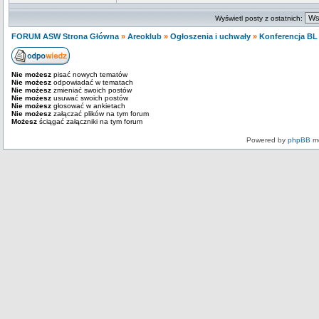
Wyświetl posty z ostatnich:
FORUM ASW Strona Główna
»
Areoklub
»
Ogłoszenia i uchwały
»
Konferencja BL
Nie możesz
pisać nowych tematów
Nie możesz
odpowiadać w tematach
Nie możesz
zmieniać swoich postów
Nie możesz
usuwać swoich postów
Nie możesz
głosować w ankietach
Nie możesz
załączać plików na tym forum
Możesz
ściągać załączniki na tym forum
Powered by
phpBB
mo