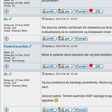
Wiek: 40
pozdrawiam
Dołączył: 18 Wrz 2009
Posty: 32
DL
Wysłany: 2012-04-17, 22:51
Dołączył: 15 Kwi 2009
Kto jeszcze zwleka zachęcam do zdawania już teraz
Posty: 114
Skąd: Stalowa Wola
rozbudowana za to codziennie są dodawane nowe py
Paweł Karasińsk
Wysłany: 2012-04-18, 11:26
Wiek: 42
Może to pytanie nieco banalne ale czy jest możliwo
Dołączył: 13 Gru 2010
Posty: 15
Skąd: Tarnobrzeg
DL
Wysłany: 2012-04-18, 12:40
Dołączył: 15 Kwi 2009
Są trzy podejścia do każdego przedmiotu. Można b
Posty: 114
Skąd: Stalowa Wola
sieci.
Jeszcze jedno: Termin ważności KWT wpisuję licząc 
tygodnie