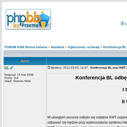
F
FORUM ASW Strona Główna
»
Areoklub
»
Ogłoszenia i uchwały
»
Konferencja BL
Autor
DL
Wysłany: 2012-03-05, 14:47
Konferencja BL oraz KWT
Dołączył: 15 Kwi 2009
Konferencja BL odbęd
Posty: 114
Skąd: Stalowa Wola
I
II
W ubiegłym sezonie odbyło się ostatnie KWT organ
odbywać się będzie przy wykorzystaniu systemu in