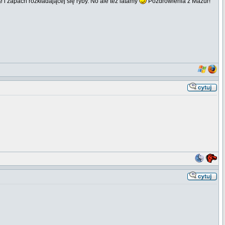
e i zapach rozkładającej się ryby. No ale też latamy
Pozdrowienia z Mazur!