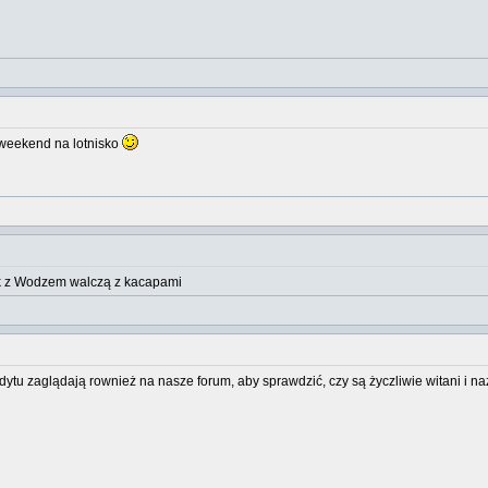
 weekend na lotnisko
rek z Wodzem walczą z kacapami
u zaglądają rownież na nasze forum, aby sprawdzić, czy są życzliwie witani i n