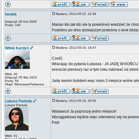
heniek
Wysłany: 2012-05-15, 22:38
Dołączył: 09 Kwi 2009
Marian kto jak kto ale ty powinineś wiedzieć że ch
Posty: 140
Podobno po dniu dzisiejszym jesteśmy o krok bliżej
Witek Kardyś
Wysłany: 2012-05-16, 19:47
Cześć.
Wracając do pytania Łukasza - JA JADĘ W KOŃCU W 
wreszcie pierwszy raz w tym roku oderwać od ziemi
Wiek: 40
Dołączył: 05 Wrz 2010
Jadę swoim bolidem więc mam 3 miejsca wolne ale 
Posty: 59
Skąd: Warszawa/Pabianice
Lukasz Pantula
Wysłany: 2012-05-16, 20:50
Lukasz Pantula
Wybawco! Ja poproszę jedno miejsce!
Wyciągarkowy będzie więc oderwiesz się na pewno
Pzdr
Wiek: 41