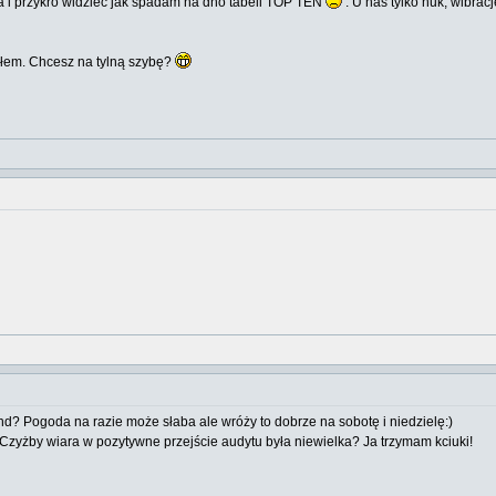
ia i przykro widzieć jak spadam na dno tabeli TOP TEN
. U nas tylko huk, wibracj
azłem. Chcesz na tylną szybę?
d? Pogoda na razie może słaba ale wróży to dobrze na sobotę i niedzielę:)
zyżby wiara w pozytywne przejście audytu była niewielka? Ja trzymam kciuki!