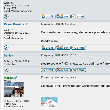
Wiek: 41
Dołączył: 21 Kwi 2009
Posty: 279
Skąd: Warszawa/Sonina
Paweł Karelus
Wysłany: 2012-05-15, 16:48
Wiek: 31
Co prawda nie z Warszawy, ale pewnie przyjadę w
Dołączył: 18 Kwi 2011
Posty: 27
Skąd: Sandomierz
Pozdrawiam
heniek
Wysłany: 2012-05-15, 18:10
Dołączył: 09 Kwi 2009
siedzę sobie w PNO i słyszę że coś dudni a to Pit
Posty: 140
Marian
Wysłany: 2012-05-15, 18:47
Marian
Ciekawe Heniu, czy w ramach wszechstronnego audyt
_________________
Dołączył: 26 Sie 2010
Posty: 429
Skąd: Warszawa