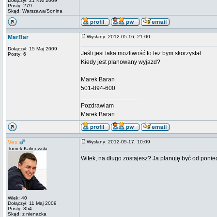
Dołączył: 21 Kwi 2009
Posty: 279
Skąd: Warszawa/Sonina
MarBar
Wysłany: 2012-05-16, 21:00
Dołączył: 15 Maj 2009
Jeśli jest taka możliwość to też bym skorzystał.
Posty: 6
Kiedy jest planowany wyjazd?
Marek Baran
501-894-600
_________________
Pozdrawiam
Marek Baran
Vex
Wysłany: 2012-05-17, 10:09
Tomek Kalinowski
Witek, na długo zostajesz? Ja planuję być od ponie
Wiek: 40
Dołączył: 11 Maj 2009
Posty: 354
Skąd: z nienacka