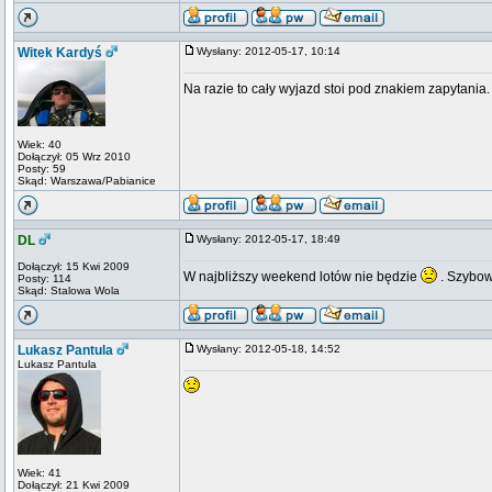
Witek Kardyś
Wysłany: 2012-05-17, 10:14
Na razie to cały wyjazd stoi pod znakiem zapytani
Wiek: 40
Dołączył: 05 Wrz 2010
Posty: 59
Skąd: Warszawa/Pabianice
DL
Wysłany: 2012-05-17, 18:49
Dołączył: 15 Kwi 2009
W najbliższy weekend lotów nie będzie
. Szybow
Posty: 114
Skąd: Stalowa Wola
Lukasz Pantula
Wysłany: 2012-05-18, 14:52
Lukasz Pantula
Wiek: 41
Dołączył: 21 Kwi 2009