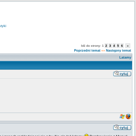
styki
Idź do strony:
1
2
3
4
5
6
»
Poprzedni temat
Następny temat
«»
Latamy