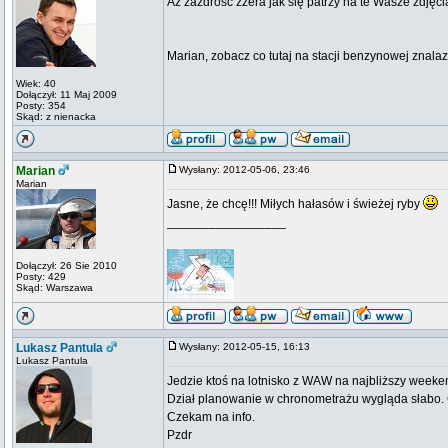
Aż zazdrość zżera jak się patrzy na te Wasze zdjęc
Marian, zobacz co tutaj na stacji benzynowej znal
Wiek: 40
Dołączył: 11 Maj 2009
Posty: 354
Skąd: z nienacka
Marian
Wysłany: 2012-05-06, 23:46
Marian
Jasne, że chcę!!! Miłych hałasów i świeżej ryby
_________________
Dołączył: 26 Sie 2010
Posty: 429
Skąd: Warszawa
Lukasz Pantula
Wysłany: 2012-05-15, 16:13
Lukasz Pantula
Jedzie ktoś na lotnisko z WAW na najbliższy weeken
Dział planowanie w chronometrażu wygląda słabo. C
Czekam na info.
Pzdr