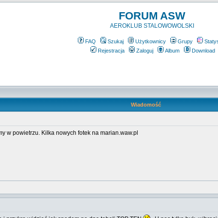
FORUM ASW
AEROKLUB STALOWOWOLSKI
FAQ
Szukaj
Użytkownicy
Grupy
Staty
Rejestracja
Zaloguj
Album
Download
Wiadomość
ymy w powietrzu. Kilka nowych fotek na marian.waw.pl