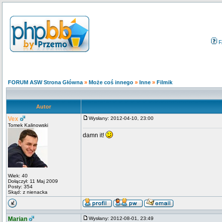
F
FORUM ASW Strona Główna
»
Może coś innego
»
Inne
»
Filmik
Autor
Vex
Wysłany: 2012-04-10, 23:00
Tomek Kalinowski
damn it!
Wiek: 40
Dołączył: 11 Maj 2009
Posty: 354
Skąd: z nienacka
Marian
Wysłany: 2012-08-01, 23:49