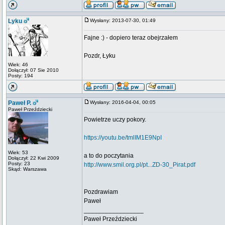
Lyku
Wysłany: 2013-07-30, 01:49
Fajne :) - dopiero teraz obejrzałem
Pozdr, Łyku
Wiek: 46
Dołączył: 07 Sie 2010
Posty: 194
Paweł P.
Wysłany: 2016-04-04, 00:05
Paweł Przeździecki
Powietrze uczy pokory.
https://youtu.be/tmlIM1E9NpI
Wiek: 53
a to do poczytania
Dołączył: 22 Kwi 2009
Posty: 23
http://www.smil.org.pl/pt...ZD-30_Pirat.pdf
Skąd: Warszawa
Pozdrawiam
Paweł
_________________
Paweł Przeździecki