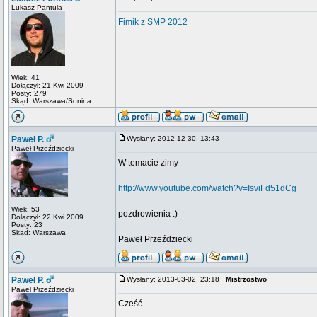
Lukasz Pantula
Fimik z SMP 2012
Wiek: 41
Dołączył: 21 Kwi 2009
Posty: 279
Skąd: Warszawa/Sonina
Paweł P.
Wysłany: 2012-12-30, 13:43
Paweł Przeździecki
W temacie zimy
http://www.youtube.com/watch?v=IsviFd51dCg
Wiek: 53
pozdrowienia :)
Dołączył: 22 Kwi 2009
Posty: 23
_________________
Skąd: Warszawa
Paweł Przeździecki
Paweł P.
Wysłany: 2013-03-02, 23:18
Mistrzostwo
Paweł Przeździecki
Cześć