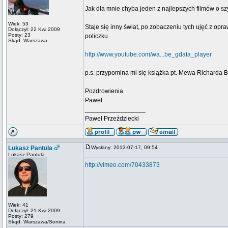
Jak dla mnie chyba jeden z najlepszych filmów o sz
Wiek: 53
Staje się inny świat, po zobaczeniu tych ujęć z opra
Dołączył: 22 Kwi 2009
Posty: 23
policzku.
Skąd: Warszawa
http://www.youtube.com/wa...be_gdata_player
p.s. przypomina mi się książka pt. Mewa Richarda Bac
Pozdrowienia
Paweł
_________________
Paweł Przeździecki
Lukasz Pantula
Wysłany: 2013-07-17, 09:54
Lukasz Pantula
http://vimeo.com/70433873
Wiek: 41
Dołączył: 21 Kwi 2009
Posty: 279
Skąd: Warszawa/Sonina