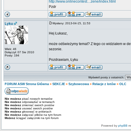
http://www.onlinecontest....zene/index.html
Pzdr
Lyku
Wysłany: 2013-04-15, 11:53
Hej Łukasz,
może odświeżymy temat? Z tego co widziałem w dek
sezonie.
Wiek: 46
Dołączył: 07 Sie 2010
Posty: 194
Pozdrawiam, Łyku
Wyświetl posty z ostatnich:
FORUM ASW Strona Główna
»
SEKCJE
»
Szybowcowa
»
Relacje z lotów
»
OLC
Nie możesz
pisać nowych tematów
Nie możesz
odpowiadać w tematach
Nie możesz
zmieniać swoich postów
Nie możesz
usuwać swoich postów
Nie możesz
głosować w ankietach
Nie możesz
załączać plików na tym forum
Możesz
ściągać załączniki na tym forum
Powered by
phpBB
mo