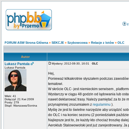
F
FORUM ASW Strona Główna
»
SEKCJE
»
Szybowcowa
»
Relacje z lotów
»
OLC
Autor
Lukasz Pantula
Wysłany: 2012-08-30, 16:01
OLC
Lukasz Pantula
Hej,
Ponieważ kilkakrotnie słyszałem podczas zawodów 
tematowi.
W skrócie OLC- jest niemieckim serwisem , platformą
Wystarczy w ciągu 48 godzin od lądowania lub ostat
Wiek: 41
nawet deklarować trasy. Należy pamiętać za to że
Dołączył: 21 Kwi 2009
Posty: 279
przynajmniej zrozumiałem z
regulaminu
).
Skąd: Warszawa/Sonina
Myślę że jest to świetne narzędzie aby urządzić s
do OLC i na koniec sezonu (2 poniedziałek paździe
Najlepsze jest to, że każdy kto chociaż troszkę dale
Aeroklub Stalowowolski jest już zarejestrowany. Ja