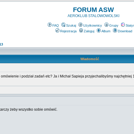
FORUM ASW
AEROKLUB STALOWOWOLSKI
FAQ
Szukaj
Użytkownicy
Grupy
Staty
Rejestracja
Zaloguj
Album
Download
13
Wiadomość
a omówienie i podział zadań etc? Ja i Michał Sapieja przyjechalibyśmy najchętniej
ystarczy żeby wszystko sobie omówić.