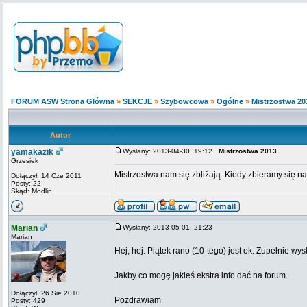
FORUM ASW Strona Główna
»
SEKCJE
»
Szybowcowa
»
Ogólne
»
Mistrzostwa 20
Autor
yamakazik
Wysłany: 2013-04-30, 19:12
Mistrzostwa 2013
Grzesiek
Mistrzostwa nam się zbliżają. Kiedy zbieramy się n
Dołączył: 14 Cze 2011
Posty: 22
Skąd: Modlin
Marian
Wysłany: 2013-05-01, 21:23
Marian
Hej, hej. Piątek rano (10-tego) jest ok. Zupełnie w
Jakby co mogę jakieś ekstra info dać na forum.
Dołączył: 26 Sie 2010
Pozdrawiam
Posty: 429