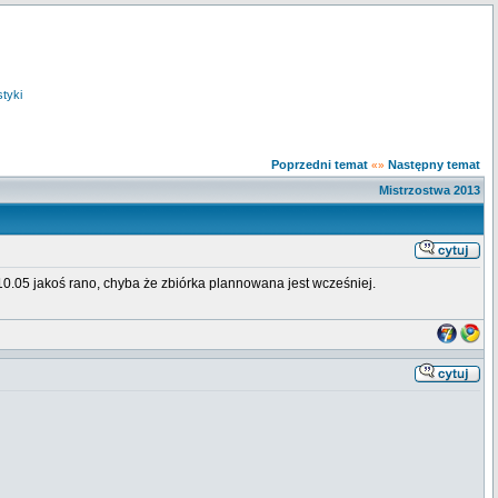
styki
Poprzedni temat
Następny temat
«»
Mistrzostwa 2013
 10.05 jakoś rano, chyba że zbiórka plannowana jest wcześniej.