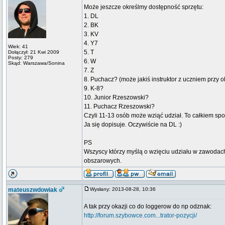
Może jeszcze określmy dostępność sprzętu:
1. DL
2. BK
3. KV
4. Y7
Wiek: 41
5. T
Dołączył: 21 Kwi 2009
Posty: 279
6. W
Skąd: Warszawa/Sonina
7. Z
8. Puchacz? (może jakiś instruktor z uczniem przy ok
9. K-8?
10. Junior Rzeszowski?
11. Puchacz Rzeszowski?
Czyli 11-13 osób może wziąć udział. To całkiem spo
Ja się dopisuje. Oczywiście na DL :)
PS
Wszyscy którzy myślą o wzięciu udziału w zawodach
obszarowych.
mateuszwdowiak
Wysłany: 2013-08-28, 10:36
A tak przy okazji co do loggerow do np odznak:
http://forum.szybowce.com...trator-pozycji/