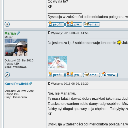
Co wy na to?
KP
_________________
Dyskusja w zależności od interlokutora polega na 
Marian
Wysłany: 2013-08-26, 14:58
Marian
Ja jestem za i już sobie rezerwuję ten termin
Jakb
_________________
Dołączył: 26 Sie 2010
Posty: 429
Skąd: Warszawa
Karol Pawlicki
Wysłany: 2013-08-26, 15:20
Dołączył: 28 Kwi 2009
Nie, nie Marianku.
Posty: 191
Skąd: Piaseczno
Ty masz latać i dawać dobry przykład jako nasz du
Z taskseterowaniem sobie damy radę wspólnie. Moż
Jakby był długal sprawny to ja chętnie... To byłyby 
KP
_________________
Dyskusja w zależności od interlokutora polega na 