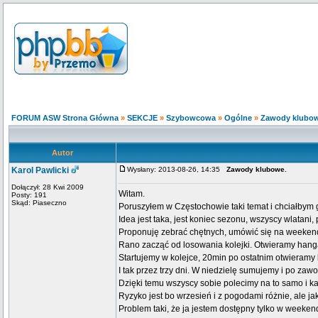
FORUM ASW Strona Główna
»
SEKCJE
»
Szybowcowa
»
Ogólne
»
Zawody klubow
Autor
Karol Pawlicki
Wysłany: 2013-08-26, 14:35
Zawody klubowe.
Dołączył: 28 Kwi 2009
Witam.
Posty: 191
Skąd: Piaseczno
Poruszyłem w Częstochowie taki temat i chciałbym 
Idea jest taka, jest koniec sezonu, wszyscy wlatani, 
Proponuję zebrać chętnych, umówić się na weekend p
Rano zacząć od losowania kolejki. Otwieramy hanga
Startujemy w kolejce, 20min po ostatnim otwieramy 
I tak przez trzy dni. W niedzielę sumujemy i po zaw
Dzięki temu wszyscy sobie polecimy na to samo i k
Ryzyko jest bo wrzesień i z pogodami różnie, ale ja
Problem taki, że ja jestem dostępny tylko w weekend 