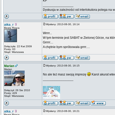
KP
_________________
Dyskusja w zależności od interlokutora polega na 
atka_r
Wysłany: 2013-08-30, 16:14
Beata Rząca
Wrrrr...
W tym terminie jest SABAT w Zielonej Górze, na któr
Grrrrr....
Dołączyła: 22 Kwi 2009
A chętnie bym spróbowała grrrr.....
Posty: 63
Skąd: Warszawa
Marian
Wysłany: 2013-08-30, 16:15
Marian
No ale też masz swoją imprezę
Karol akurat wte
_________________
Dołączył: 26 Sie 2010
Posty: 429
Skąd: Warszawa
atka_r
Wysłany: 2013-08-30, 16:21
Beata Rząca