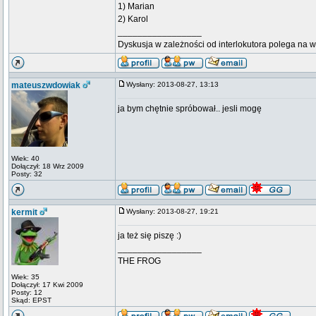
1) Marian
2) Karol
_________________
Dyskusja w zależności od interlokutora polega na 
mateuszwdowiak
Wysłany: 2013-08-27, 13:13
ja bym chętnie spróbował.. jesli mogę
Wiek: 40
Dołączył: 18 Wrz 2009
Posty: 32
kermit
Wysłany: 2013-08-27, 19:21
ja też się piszę :)
_________________
THE FROG
Wiek: 35
Dołączył: 17 Kwi 2009
Posty: 12
Skąd: EPST