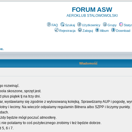
FORUM ASW
AEROKLUB STALOWOWOLSKI
FAQ
Szukaj
Użytkownicy
Grupy
Staty
Rejestracja
Zaloguj
Album
Download
e.
Wiadomość
go rozwinąć.
pola skoszone, sprzęt jest.
lus piątek tj na trzy dni.
r, wystawiamy się zgodnie z wylosowaną kolejką. Sprawdzamy AUP i pogodę, wysta
lotny i lecimy. Na wieczór odpalamy regulamin Bitnera albo SZPP i liczymy punkty.
odach.
ażdy będzie mógł poczuć atmosferę.
k nie polatamy to coś pożytecznego zrobimy i też będzie dobrze.
5, 6 i 7.