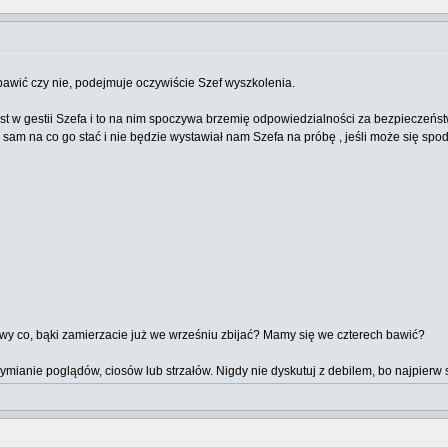
 bawić czy nie, podejmuje oczywiście Szef wyszkolenia.
st w gestii Szefa i to na nim spoczywa brzemię odpowiedzialności za bezpieczeńst
ż sam na co go stać i nie będzie wystawiał nam Szefa na próbę , jeśli może się s
A wy co, bąki zamierzacie już we wrześniu zbijać? Mamy się we czterech bawić?
wymianie poglądów, ciosów lub strzałów. Nigdy nie dyskutuj z debilem, bo najpi