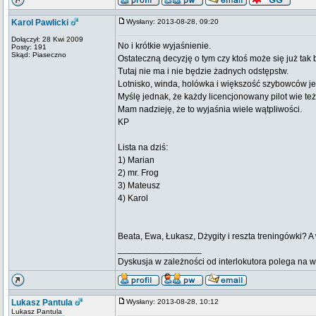
Karol Pawlicki
Wysłany: 2013-08-28, 09:20
Dołączył: 28 Kwi 2009
No i krótkie wyjaśnienie.
Posty: 191
Skąd: Piaseczno
Ostateczną decyzję o tym czy ktoś może się już tak
Tutaj nie ma i nie będzie żadnych odstępstw.
Lotnisko, winda, holówka i większość szybowców je
Myślę jednak, że każdy licencjonowany pilot wie te
Mam nadzieję, że to wyjaśnia wiele wątpliwości.
KP
Lista na dziś:
1) Marian
2) mr. Frog
3) Mateusz
4) Karol
Beata, Ewa, Łukasz, Dżygity i reszta treningówki? 
_________________
Dyskusja w zależności od interlokutora polega na 
Lukasz Pantula
Wysłany: 2013-08-28, 10:12
Lukasz Pantula