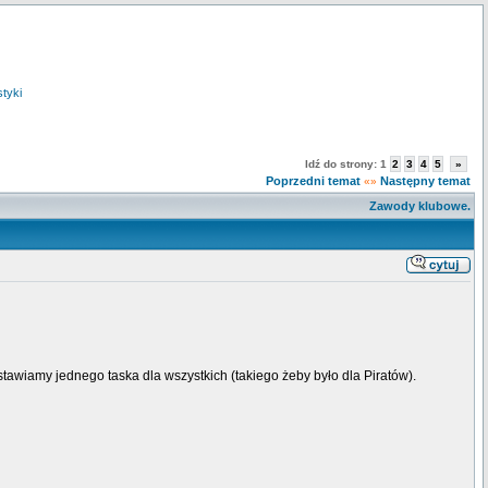
styki
Idź do strony:
1
2
3
4
5
»
Poprzedni temat
Następny temat
«»
Zawody klubowe.
wiamy jednego taska dla wszystkich (takiego żeby było dla Piratów).