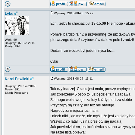
Lyku
Wysłany: 2013-08-26, 15:29
Ech...żeby to chociaż był 13-15.09 Nie mogę - akura
Pomysł bardzo fajny, a przypomnę, że już takowy b
pierwszego dnia 5 szybowców dało w pole i zrodził 
Wiek: 46
Dołączył: 07 Sie 2010
Posty: 194
Dodam, że wózek był jeden i nysa też...
Łyku
Karol Pawlicki
Wysłany: 2013-08-27, 11:11
Dołączył: 28 Kwi 2009
Tak czy inaczej. Czasu jest mało, proszę chętnych o
Posty: 191
Skąd: Piaseczno
Jak zbierzemy 5 osób to już będzie fajna zabawa.
Żadnego wpisowego, za loty każdy płaci za siebie.
Przyczepy są cztery, aut też nie brakuje.
Nagrody za miejsca już mam.
I niech nikt , kto może, nie myśli, że jest za słaby b
Wszyscy, co latali już na przeloty się nadają.
Jak powiedziałem jest końcówka sezonu wszyscy są
Na razie lista opiewa: