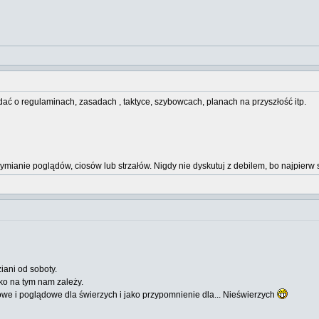
dać o regulaminach, zasadach , taktyce, szybowcach, planach na przyszłość itp.
wymianie poglądów, ciosów lub strzałów. Nigdy nie dyskutuj z debilem, bo najpi
iani od soboty.
lko na tym nam zależy.
e i poglądowe dla świerzych i jako przypomnienie dla... Nieświerzych