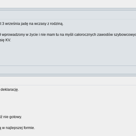
t 3 września jadę na wczasy z rodziną.
ył wprowadzony w życie i nie mam tu na myśli całorocznych zawodów szybowcowych.
się KV.
 deklarację.
ądź nie gotowy.
 w najlepszej formie.