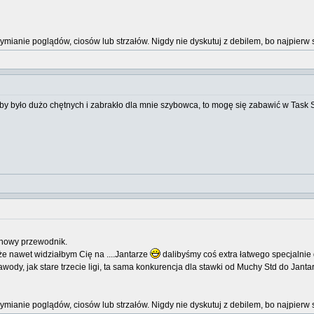
wymianie poglądów, ciosów lub strzałów. Nigdy nie dyskutuj z debilem, bo najpi
y było dużo chętnych i zabrakło dla mnie szybowca, to mogę się zabawić w Task 
chowy przewodnik.
e nawet widziałbym Cię na ....Jantarze
dalibyśmy coś extra łatwego specjalnie
zawody, jak stare trzecie ligi, ta sama konkurencja dla stawki od Muchy Std do Janta
wymianie poglądów, ciosów lub strzałów. Nigdy nie dyskutuj z debilem, bo najpi