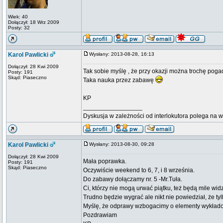
Wiek: 40
Dołączył: 18 Wrz 2009
Posty: 32
Karol Pawlicki
Wysłany: 2013-08-28, 16:13
Dołączył: 28 Kwi 2009
Tak sobie myślę , że przy okazji można trochę poga
Posty: 191
Skąd: Piaseczno
Taka nauka przez zabawę
KP
_________________
Dyskusja w zależności od interlokutora polega na 
Karol Pawlicki
Wysłany: 2013-08-30, 09:28
Dołączył: 28 Kwi 2009
Mała poprawka.
Posty: 191
Skąd: Piaseczno
Oczywiście weekend to 6, 7, i 8 września.
Do zabawy dołączamy nr. 5 -Mr.Tuła.
Ci, którzy nie mogą urwać piątku, też będą mile widz
Trudno będzie wygrać ale nikt nie powiedział, że ty
Myślę, że odprawy wzbogacimy o elementy wykładow
Pozdrawiam