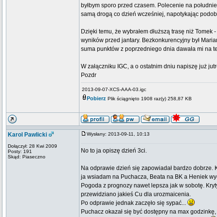
byłbym sporo przed czasem. Polecenie na południe p
samą drogą co dzień wcześniej, napotykając podobn
Dzięki temu, że wybrałem dłuższą trasę niż Tomek 
wyników przed jantary. Bezkonkurencyjny był Marian,
suma punktów z poprzedniego dnia dawała mi na t
W załączniku IGC, a o ostatnim dniu napiszę już jutr
Pozdr
2013-09-07-XCS-AAA-03.igc
Pobierz
Plik ściągnięto 1908 raz(y) 258,87 KB
Karol Pawlicki
Wysłany: 2013-09-11, 10:13
Dołączył: 28 Kwi 2009
No to ja opiszę dzień 3ci.
Posty: 191
Skąd: Piaseczno
Na odprawie dzień się zapowiadał bardzo dobrze. K
ja wsiadam na Puchacza, Beata na BK a Heniek wy
Pogoda z prognozy nawet lepsza jak w sobotę. Kry
przewidziano jakieś Cu dla urozmaicenia.
Po odprawie jednak zaczęło się sypać...
Puchacz okazał się być dostępny na max godzinkę, 