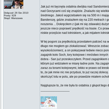
Jak już mi bęcnęła ostatnia dwójka nad Sandomierze
nad Gorzycami coś się znajdzie. Znalazło się wielkie 
Dołączył: 26 Sie 2010
średniego. Jakoś wygrzebałem się na 500 m i mając 
Posty: 429
Skąd: Warszawa
Banderozę, gdzie znalazłem się na 220 metrach i gd
noszenia ... Dokręciłem z (jak mi się zdawało) duż
jeszcze nieco poprawić prędkość na trasie. Co pra
niskie przejście nad lotniskiem, a jak mijałem lotn
W tej pogoni za prędkością przestałem patrzeć na wy
długo nie mogłem go zlokalizować. Wreszcie zobacz
wysokościomierz, a on pokazywał ledwie nieco ponad
zagajnik koło Soch, tory kolejowe i mnóstwo innych 
dobra - San już przeskoczyłem. Przed zagajnikiem
którym już widziałem w miarę ładne pole. Na zagajn
zaraz za torami kolejowymi, lekko w prawo od kresk
to, że jak mnie nic nie przydusi, to już raczej dolec
skończyć lotu w polu, ale po prawdzie miałem ochot
Najglupsze to, że nie była to ostatnia z głupot tego 
_________________