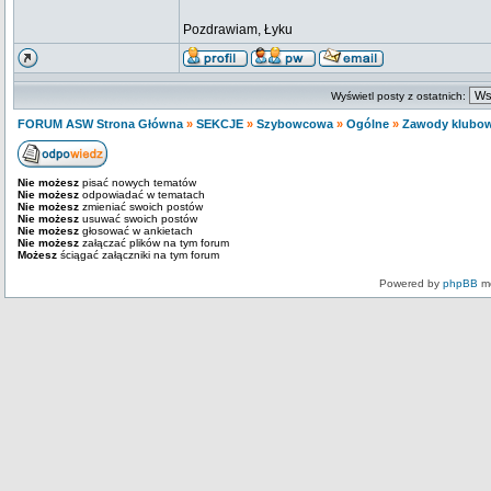
Pozdrawiam, Łyku
Wyświetl posty z ostatnich:
FORUM ASW Strona Główna
»
SEKCJE
»
Szybowcowa
»
Ogólne
»
Zawody klubow
Nie możesz
pisać nowych tematów
Nie możesz
odpowiadać w tematach
Nie możesz
zmieniać swoich postów
Nie możesz
usuwać swoich postów
Nie możesz
głosować w ankietach
Nie możesz
załączać plików na tym forum
Możesz
ściągać załączniki na tym forum
Powered by
phpBB
mo