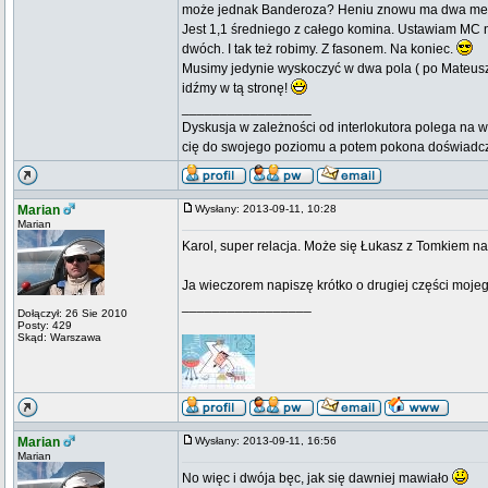
może jednak Banderoza? Heniu znowu ma dwa metr
Jest 1,1 średniego z całego komina. Ustawiam MC na
dwóch. I tak też robimy. Z fasonem. Na koniec.
Musimy jedynie wyskoczyć w dwa pola ( po Mateusz
idźmy w tą stronę!
_________________
Dyskusja w zależności od interlokutora polega na w
cię do swojego poziomu a potem pokona doświadc
Marian
Wysłany: 2013-09-11, 10:28
Marian
Karol, super relacja. Może się Łukasz z Tomkiem na
Ja wieczorem napiszę krótko o drugiej części mojeg
_________________
Dołączył: 26 Sie 2010
Posty: 429
Skąd: Warszawa
Marian
Wysłany: 2013-09-11, 16:56
Marian
No więc i dwója bęc, jak się dawniej mawiało