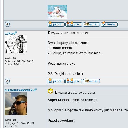
Lyku
Wysłany: 2013-09-09, 22:21
Dwa slogany, ale szczere:
1. Dobra robota.
2. Żałuję, że mnie z Wami nie było.
Wiek: 46
Dołączył: 07 Sie 2010
Pozdrawiam, łuku
Posty: 194
P.S. Dzięki za relacje :)
mateuszwdowiak
Wysłany: 2013-09-09, 23:18
Super Marian, dzięki za relację!
Mój opis nie będzie taki malowniczy jak Mariana, za
Wiek: 40
Przed zawodami:
Dołączył: 18 Wrz 2009
Posty: 32