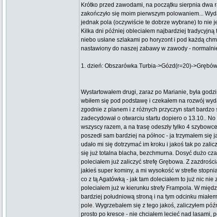
Krótko przed zawodami, na początku sierpnia dwa r
zakończyło się moim pierwszym polowaniem... Wydaję
jednak pola (oczywiście te dobrze wybrane) to nie je
Kilka dni później obleciałem najbardziej tradycyjną
niebo usłane szlakami po horyzont i pod każdą ch
nastawiony do naszej zabawy w zawody - normalnie
1. dzień: Obszarówka Turbia->Gózd(r=20)->Grębów
Wystartowałem drugi, zaraz po Marianie, była godz
wbiłem się pod podstawę i czekałem na rozwój wyda
zgodnie z planem i z różnych przyczyn start bardzo 
zadecydował o otwarciu startu dopiero o 13.10.. No 
wszyscy razem, a na trasę odeszły tylko 4 szybowce
poszedł sam bardziej na północ - ja trzymałem się 
udało mi się dotrzymać im kroku i jakoś tak po zalic
się już totalna blacha, bezchmurna. Dosyć dużo cz
poleciałem już zaliczyć strefę Grębowa. Z zazdrośc
jakieś super kominy, a mi wysokość w strefie stop
co z tą Agatówką - jak tam doleciałem to już nic ni
poleciałem już w kierunku strefy Frampola. W międzyc
bardziej południową stroną i na tym odcinku miał
pole. Wygrzebałem się z tego jakoś, zaliczyłem póź
prosto po kresce - nie chciałem lecieć nad lasami,