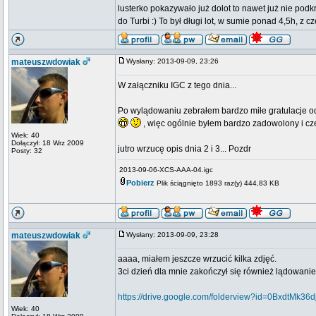
lusterko pokazywało już dolot to nawet już nie pod
do Turbi :) To był długi lot, w sumie ponad 4,5h, z 
mateuszwdowiak
Wysłany: 2013-09-09, 23:26
W załączniku IGC z tego dnia...
Po wylądowaniu zebrałem bardzo miłe gratulacje od
, więc ogólnie byłem bardzo zadowolony i cze
Wiek: 40
Dołączył: 18 Wrz 2009
jutro wrzucę opis dnia 2 i 3... Pozdr
Posty: 32
2013-09-06-XCS-AAA-04.igc
Pobierz
Plik ściągnięto 1893 raz(y) 444,83 KB
mateuszwdowiak
Wysłany: 2013-09-09, 23:28
aaaa, miałem jeszcze wrzucić kilka zdjęć.
3ci dzień dla mnie zakończył się również lądowanie
https://drive.google.com/folderview?id=0BxdtM
Wiek: 40