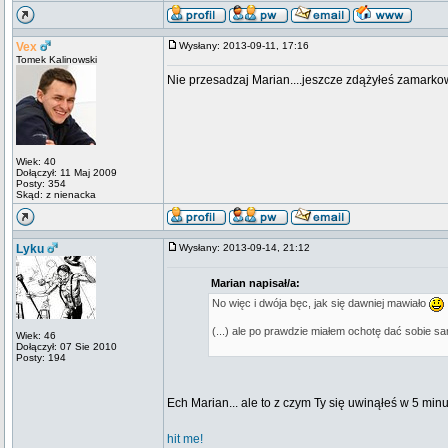
Vex
Wysłany: 2013-09-11, 17:16
Tomek Kalinowski
Nie przesadzaj Marian....jeszcze zdążyłeś zamarko
Wiek: 40
Dołączył: 11 Maj 2009
Posty: 354
Skąd: z nienacka
Lyku
Wysłany: 2013-09-14, 21:12
Marian napisał/a:
No więc i dwója bęc, jak się dawniej mawiało
(...) ale po prawdzie miałem ochotę dać sobie s
Wiek: 46
Dołączył: 07 Sie 2010
Posty: 194
Ech Marian... ale to z czym Ty się uwinąłeś w 5 min
hit me!