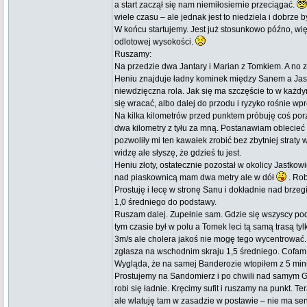
a start zaczął się nam niemiłosiernie przeciągać.
wiele czasu – ale jednak jest to niedziela i dobrze 
W końcu startujemy. Jest już stosunkowo późno, wi
odlotowej wysokości.
Ruszamy:
Na przedzie dwa Jantary i Marian z Tomkiem. A no 
Heniu znajduje ładny kominek między Sanem a Jast
niewdzięczna rola. Jak się ma szczęście to w każdym 
się wracać, albo dalej do przodu i ryzyko rośnie wp
Na kilka kilometrów przed punktem próbuję coś porz
dwa kilometry z tyłu za mną. Postanawiam oblecieć 
pozwoliły mi ten kawałek zrobić bez zbytniej strat
widzę ale słyszę, że gdzieś tu jest.
Heniu złoty, ostatecznie pozostał w okolicy Jastkow
nad piaskownicą mam dwa metry ale w dół
. Rob
Prostuję i lecę w stronę Sanu i dokładnie nad br
1,0 średniego do podstawy.
Ruszam dalej. Zupełnie sam. Gdzie się wszyscy podz
tym czasie był w polu a Tomek leci tą samą trasą 
3m/s ale cholera jakoś nie mogę tego wycentrować. 
zgłasza na wschodnim skraju 1,5 średniego. Cofam s
Wygląda, że na samej Banderozie wtopiłem z 5 minu
Prostujemy na Sandomierz i po chwili nad samym G
robi się ładnie. Kręcimy sufit i ruszamy na punkt.
ale wlatuję tam w zasadzie w postawie – nie ma se