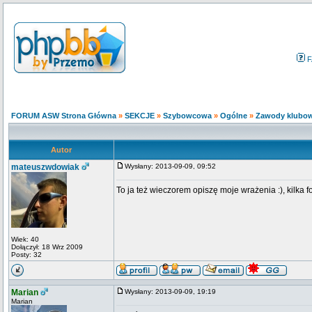
F
FORUM ASW Strona Główna
»
SEKCJE
»
Szybowcowa
»
Ogólne
»
Zawody klubow
Autor
mateuszwdowiak
Wysłany: 2013-09-09, 09:52
To ja też wieczorem opiszę moje wrażenia :), kilka f
Wiek: 40
Dołączył: 18 Wrz 2009
Posty: 32
Marian
Wysłany: 2013-09-09, 19:19
Marian