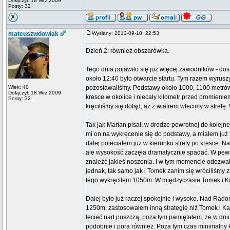
Dołączył: 18 Wrz 2009
Posty: 32
mateuszwdowiak
Wysłany: 2013-09-10, 22:53
Dzień 2: również obszarówka.
Tego dnia pojawiło się już więcej zawodników - dos
około 12:40 było otwarcie startu. Tym razem wyruszy
Wiek: 40
pozostawaliśmy. Podstawy około 1000, 1100 metrów 
Dołączył: 18 Wrz 2009
kresce w okolice i niecały kilometr przed promienie
Posty: 32
kręciliśmy się dotąd, aż z wiatrem wlecimy w stref
Tak jak Marian pisał, w drodze powrotnej do kolejne
mi on na wykręcenie się do podstawy, a miałem już
dalej poleciałem już w kierunku strefy po kresce. 
ale wysokość zaczęła dramatycznie spadać. W pew
znaleźć jakieś noszenia. I w tym momencie odezwał 
jednak, tak samo jak i Tomek zanim się wróciliśmy 
tego wykręciłem 1050m. W międzyczasie Tomek i Karo
Dalej było już raczej spokojnie i wysoko. Nad Rad
1250m, zastosowałem inną strategię niż Tomek i Kar
lecieć nad puszczą, poza tym pamiętałem, że w dni
podobnie i pora również. Poza tym czas minimalny kon