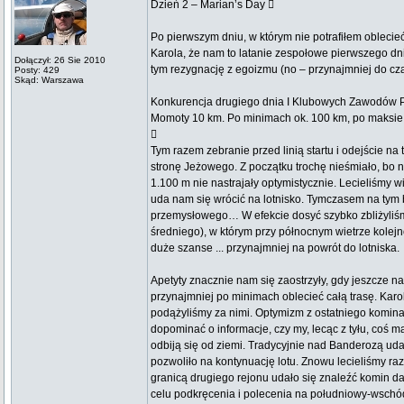
Dzień 2 – Marian’s Day 
Po pierwszym dniu, w którym nie potrafiłem oblecie
Karola, że nam to latanie zespołowe pierwszego d
Dołączył: 26 Sie 2010
tym rezygnację z egoizmu (no – przynajmniej do c
Posty: 429
Skąd: Warszawa
Konkurencja drugiego dnia I Klubowych Zawodów P
Momoty 10 km. Po minimach ok. 100 km, po maksie …

Tym razem zebranie przed linią startu i odejście 
stronę Jeżowego. Z początku trochę nieśmiało, bo
1.100 m nie nastrajały optymistycznie. Lecieliśmy 
uda nam się wrócić na lotnisko. Tymczasem na tym bo
przemysłowego… W efekcie dosyć szybko zbliżyliśmy
średniego), w którym przy północnym wietrze kolej
duże szanse ... przynajmniej na powrót do lotniska.
Apetyty znacznie nam się zaostrzyły, gdy jeszcze n
przynajmniej po minimach oblecieć całą trasę. Kar
podążyliśmy za nimi. Optymizm z ostatniego komina 
dopominać o informacje, czy my, lecąc z tyłu, coś ma
odbiją się od ziemi. Tradycyjnie nad Banderozą uda
pozwoliło na kontynuację lotu. Znowu lecieliśmy ra
granicą drugiego rejonu udało się znaleźć komin d
celu podkręcenia i polecenia na południowy-wsch