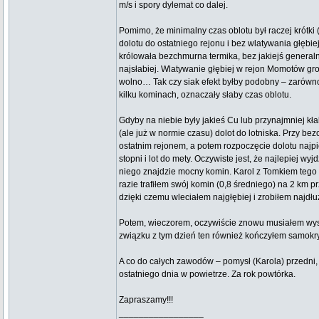
m/s i spory dylemat co dalej.
Pomimo, że minimalny czas oblotu był raczej krótk
dolotu do ostatniego rejonu i bez wlatywania głębie
królowała bezchmurna termika, bez jakiejś generaln
najsłabiej. Wlatywanie głębiej w rejon Momotów gro
wolno… Tak czy siak efekt byłby podobny – zarówno 
kilku kominach, oznaczały słaby czas oblotu.
Gdyby na niebie były jakieś Cu lub przynajmniej kła
(ale już w normie czasu) dolot do lotniska. Przy 
ostatnim rejonem, a potem rozpoczęcie dolotu najp
stopni i lot do mety. Oczywiste jest, że najlepiej 
niego znajdzie mocny komin. Karol z Tomkiem tego 
razie trafiłem swój komin (0,8 średniego) na 2 km p
dzięki czemu wleciałem najgłębiej i zrobiłem najdłuż
Potem, wieczorem, oczywiście znowu musiałem wysł
związku z tym dzień ten również kończyłem samokry
A co do całych zawodów – pomysł (Karola) przedni,
ostatniego dnia w powietrze. Za rok powtórka.
Zapraszamy!!!
_________________