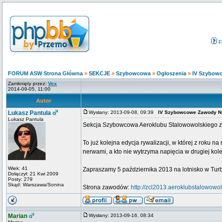
F
FORUM ASW Strona Główna
»
SEKCJE
»
Szybowcowa
»
Ogłoszenia
»
IV Szybow
Zamknięty przez:
Vex
2014-09-05, 11:00
Autor
Lukasz Pantula
Wysłany: 2013-09-08, 09:39
IV Szybowcowe Zawody N
Lukasz Pantula
Sekcja Szybowcowa Aeroklubu Stalowowolskiego z
To już kolejna edycja rywalizacji, w której z roku n
nerwami, a kto nie wytrzyma napięcia w drugiej kol
Wiek: 41
Zapraszamy 5 października 2013 na lotnisko w Turbi
Dołączył: 21 Kwi 2009
Posty: 279
Skąd: Warszawa/Sonina
Strona zawodów:
http://zcl2013.aeroklubstalowowols
Marian
Wysłany: 2013-09-16, 08:34