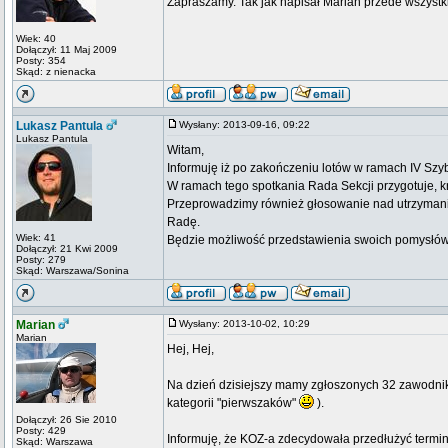
Zapraszamy. Tak jak napisał Marian przede wszystk
Wiek: 40
Dołączył: 11 Maj 2009
Posty: 354
Skąd: z nienacka
Lukasz Pantula
Wysłany: 2013-09-16, 09:22
Lukasz Pantula
Witam,
Informuję iż po zakończeniu lotów w ramach IV S
W ramach tego spotkania Rada Sekcji przygotuje, kr
Przeprowadzimy również głosowanie nad utrzymani
Radę.
Wiek: 41
Będzie możliwość przedstawienia swoich pomysłów i
Dołączył: 21 Kwi 2009
Posty: 279
Skąd: Warszawa/Sonina
Marian
Wysłany: 2013-10-02, 10:29
Marian
Hej, Hej,
Na dzień dzisiejszy mamy zgłoszonych 32 zawodnik
kategorii "pierwszaków"
).
Dołączył: 26 Sie 2010
Posty: 429
Informuję, że KOZ-a zdecydowała przedłużyć termin 
Skąd: Warszawa