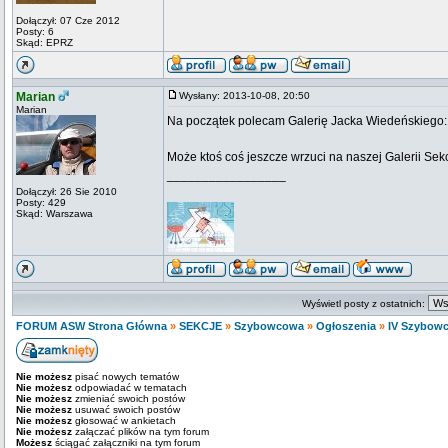
Dołączył: 07 Cze 2012
Posty: 6
Skąd: EPRZ
Marian
Wysłany: 2013-10-08, 20:50
Marian
Na początek polecam Galerię Jacka Wiedeńskiego
Może ktoś coś jeszcze wrzuci na naszej Galerii Sekc
_________________
Dołączył: 26 Sie 2010
Posty: 429
Skąd: Warszawa
Wyświetl posty z ostatnich:
FORUM ASW Strona Główna
»
SEKCJE
»
Szybowcowa
»
Ogłoszenia
»
IV Szybow
Nie możesz
pisać nowych tematów
Nie możesz
odpowiadać w tematach
Nie możesz
zmieniać swoich postów
Nie możesz
usuwać swoich postów
Nie możesz
głosować w ankietach
Nie możesz
załączać plików na tym forum
Możesz
ściągać załączniki na tym forum