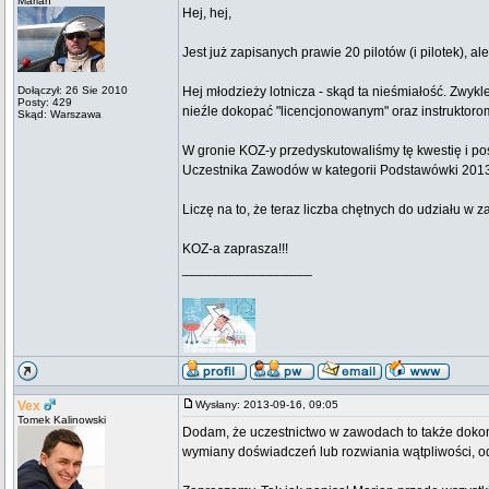
Marian
Hej, hej,
Jest już zapisanych prawie 20 pilotów (i pilotek), a
Dołączył: 26 Sie 2010
Hej młodzieży lotnicza - skąd ta nieśmiałość. Zwy
Posty: 429
nieźle dokopać "licencjonowanym" oraz instruktoro
Skąd: Warszawa
W gronie KOZ-y przedyskutowaliśmy tę kwestię i p
Uczestnika Zawodów w kategorii Podstawówki 201
Liczę na to, że teraz liczba chętnych do udziału w 
KOZ-a zaprasza!!!
_________________
Vex
Wysłany: 2013-09-16, 09:05
Tomek Kalinowski
Dodam, że uczestnictwo w zawodach to także dokona
wymiany doświadczeń lub rozwiania wątpliwości, o