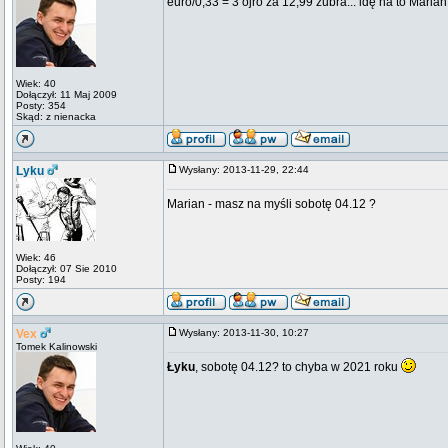
euro/0,33 = 3 ojro za 12,99 żubra... idę na to Maria
Wiek: 40
Dołączył: 11 Maj 2009
Posty: 354
Skąd: z nienacka
Lyku
Wysłany: 2013-11-29, 22:44
Marian - masz na myśli sobotę 04.12 ?
Wiek: 46
Dołączył: 07 Sie 2010
Posty: 194
Vex
Wysłany: 2013-11-30, 10:27
Tomek Kalinowski
Łyku
, sobotę 04.12? to chyba w 2021 roku