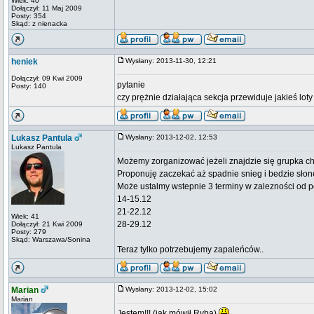
Wiek: 40
Dołączył: 11 Maj 2009
Posty: 354
Skąd: z nienacka
heniek
Wysłany: 2013-11-30, 12:21
Dołączył: 09 Kwi 2009
pytanie
Posty: 140
czy prężnie działająca sekcja przewiduje jakieś lot
Lukasz Pantula
Wysłany: 2013-12-02, 12:53
Lukasz Pantula
Możemy zorganizować jeżeli znajdzie się grupka ch
Proponuję zaczekać aż spadnie snieg i bedzie słon
Może ustalmy wstepnie 3 terminy w zalezności od 
14-15.12
21-22.12
Wiek: 41
28-29.12
Dołączył: 21 Kwi 2009
Posty: 279
Skąd: Warszawa/Sonina
Teraz tylko potrzebujemy zapaleńców..
Marian
Wysłany: 2013-12-02, 15:02
Marian
Jestem!!! (jak mówił Ryba)