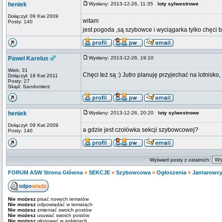
heniek
Wysłany: 2013-12-26, 11:35
loty sylwestrowe
Dołączył: 09 Kwi 2009
witam
Posty: 140
jest pogoda ,są szybowce i wyciągarka tylko chęci b
Paweł Karelus
Wysłany: 2013-12-26, 19:10
Wiek: 31
Chęci też są :) Jutro planuję przyjechać na lotnisk
Dołączył: 18 Kwi 2011
Posty: 27
Skąd: Sandomierz
heniek
Wysłany: 2013-12-26, 20:20
loty sylwestrowe
Dołączył: 09 Kwi 2009
a gdzie jest czołówka sekcji szybowcowej?
Posty: 140
Wyświetl posty z ostatnich:
FORUM ASW Strona Główna
»
SEKCJE
»
Szybowcowa
»
Ogłoszenia
»
Jantarowcy
Nie możesz
pisać nowych tematów
Nie możesz
odpowiadać w tematach
Nie możesz
zmieniać swoich postów
Nie możesz
usuwać swoich postów
Nie możesz
głosować w ankietach