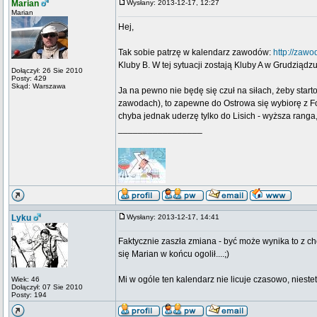
Marian
Wysłany: 2013-12-17, 12:27
Marian
Hej,
Tak sobie patrzę w kalendarz zawodów:
http://zawo
Kluby B. W tej sytuacji zostają Kluby A w Grudziądz
Dołączył: 26 Sie 2010
Posty: 429
Skąd: Warszawa
Ja na pewno nie będę się czuł na siłach, żeby star
zawodach), to zapewne do Ostrowa się wybiorę z Fo
chyba jednak uderzę tylko do Lisich - wyższa ranga
_________________
Lyku
Wysłany: 2013-12-17, 14:41
Faktycznie zaszła zmiana - być może wynika to z ch
się Marian w końcu ogolił....;)
Mi w ogóle ten kalendarz nie licuje czasowo, niestety
Wiek: 46
Dołączył: 07 Sie 2010
Posty: 194