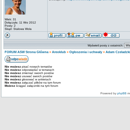
Wiek: 31
Dołączyła: 11 Wrz 2012
Posty: 2
Skąd: Stalowa Wola
Wyświetl posty z ostatnich:
FORUM ASW Strona Główna
»
Areoklub
»
Ogłoszenia i uchwały
»
Adam Czeladzki 
Nie możesz
pisać nowych tematów
Nie możesz
odpowiadać w tematach
Nie możesz
zmieniać swoich postów
Nie możesz
usuwać swoich postów
Nie możesz
głosować w ankietach
Nie możesz
załączać plików na tym forum
Możesz
ściągać załączniki na tym forum
Powered by
phpBB
mo