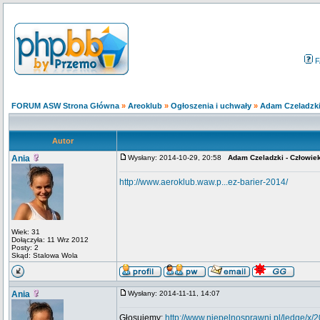
F
FORUM ASW Strona Główna
»
Areoklub
»
Ogłoszenia i uchwały
»
Adam Czeladzki 
Autor
Ania
Wysłany: 2014-10-29, 20:58
Adam Czeladzki - Człowiek
http://www.aeroklub.waw.p...ez-barier-2014/
Wiek: 31
Dołączyła: 11 Wrz 2012
Posty: 2
Skąd: Stalowa Wola
Ania
Wysłany: 2014-11-11, 14:07
Głosujemy:
http://www.niepelnosprawni.pl/ledge/x/