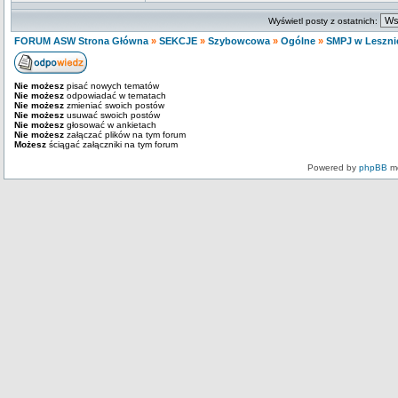
Wyświetl posty z ostatnich:
FORUM ASW Strona Główna
»
SEKCJE
»
Szybowcowa
»
Ogólne
»
SMPJ w Leszni
Nie możesz
pisać nowych tematów
Nie możesz
odpowiadać w tematach
Nie możesz
zmieniać swoich postów
Nie możesz
usuwać swoich postów
Nie możesz
głosować w ankietach
Nie możesz
załączać plików na tym forum
Możesz
ściągać załączniki na tym forum
Powered by
phpBB
mo