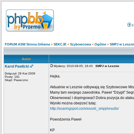
F
FORUM ASW Strona Główna
»
SEKCJE
»
Szybowcowa
»
Ogólne
»
SMPJ w Leszni
Autor
Karol Pawlicki
Wysłany: 2010-08-05, 18:43
SMPJ w Lesznie
Dołączył: 28 Kwi 2009
Hejka.
Posty: 191
Skąd: Piaseczno
Aktualnie w Lesznie odbywają się Szybowcowe Mist
Mamy tam swojego zawodnika. Paweł "Dżygit" Segit 
Obserwować i dopingować! Dobra pozycja do atak
Wyniki można obejrzeć tutaj:
http://soaringspot.com/xxxviii_smpj/results/
Powodzenia Paweł
KP