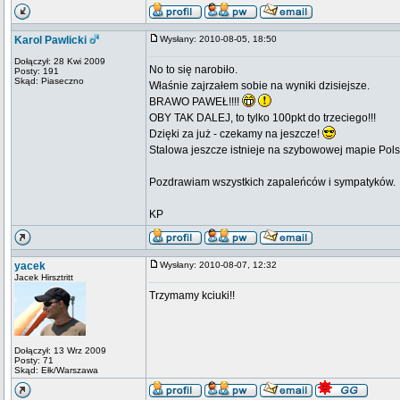
Karol Pawlicki
Wysłany: 2010-08-05, 18:50
Dołączył: 28 Kwi 2009
No to się narobiło.
Posty: 191
Skąd: Piaseczno
Właśnie zajrzałem sobie na wyniki dzisiejsze.
BRAWO PAWEŁ!!!!
OBY TAK DALEJ, to tylko 100pkt do trzeciego!!!
Dzięki za już - czekamy na jeszcze!
Stalowa jeszcze istnieje na szybowowej mapie Pols
Pozdrawiam wszystkich zapaleńców i sympatyków.
KP
yacek
Wysłany: 2010-08-07, 12:32
Jacek Hirsztritt
Trzymamy kciuki!!
Dołączył: 13 Wrz 2009
Posty: 71
Skąd: Ełk/Warszawa