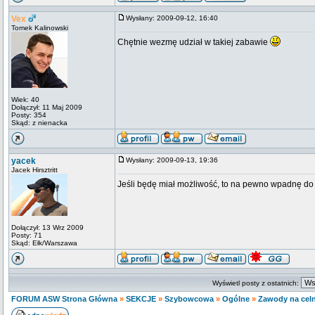
Vex
Wysłany: 2009-09-12, 16:40
Tomek Kalinowski
Chętnie wezmę udział w takiej zabawie
Wiek: 40
Dołączył: 11 Maj 2009
Posty: 354
Skąd: z nienacka
yacek
Wysłany: 2009-09-13, 19:36
Jacek Hirsztritt
Jeśli będę miał możliwość, to na pewno wpadnę do
Dołączył: 13 Wrz 2009
Posty: 71
Skąd: Ełk/Warszawa
Wyświetl posty z ostatnich:
FORUM ASW Strona Główna
»
SEKCJE
»
Szybowcowa
»
Ogólne
»
Zawody na cel