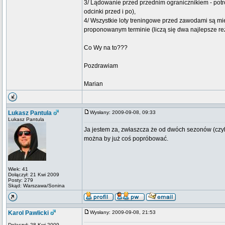
3/ Lądowanie przed przednim ogranicznikiem - potr
odcinki przed i po),
4/ Wszystkie loty treningowe przed zawodami są mi
proponowanym terminie (liczą się dwa najlepsze rez
Co Wy na to???
Pozdrawiam
Marian
Lukasz Pantula
Wysłany: 2009-09-08, 09:33
Lukasz Pantula
Ja jestem za, zwłaszcza że od dwóch sezonów (czyli
można by już coś popróbować.
Wiek: 41
Dołączył: 21 Kwi 2009
Posty: 279
Skąd: Warszawa/Sonina
Karol Pawlicki
Wysłany: 2009-09-08, 21:53
Dołączył: 28 Kwi 2009