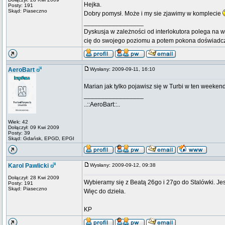
Hejka.
Posty: 191
Skąd: Piaseczno
Dobry pomysł. Może i my sie zjawimy w komplecie
_________________
Dyskusja w zależności od interlokutora polega na w
cię do swojego poziomu a potem pokona doświadc
AeroBart
Wysłany: 2009-09-11, 16:10
Marian jak tylko pojawisz się w Turbi w ten weeke
_________________
..::AeroBart::..
Wiek: 42
Dołączył: 09 Kwi 2009
Posty: 39
Skąd: Gdańsk, EPGD, EPGI
Karol Pawlicki
Wysłany: 2009-09-12, 09:38
Dołączył: 28 Kwi 2009
Wybieramy się z Beatą 26go i 27go do Stalówki. Jes
Posty: 191
Skąd: Piaseczno
Więc do dzieła.
KP