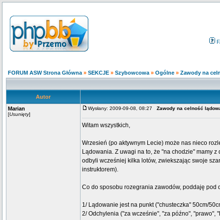
F
FORUM ASW Strona Główna
»
SEKCJE
»
Szybowcowa
»
Ogólne
»
Zawody na cel
Autor
Marian
Wysłany: 2009-09-08, 08:27
Zawody na celność lądow
[
Usunięty
]
Witam wszystkich,
Wrzesień (po aktywnym Lecie) może nas nieco rozl
Lądowania. Z uwagi na to, że "na chodzie" mamy z d
odbyli wcześniej kilka lotów, zwiekszając swoje sza
instruktorem).
Co do sposobu rozegrania zawodów, poddaję pod d
1/ Lądowanie jest na punkt ("chusteczka" 50cm/50c
2/ Odchylenia ("za wcześnie", "za późno", "prawo", 