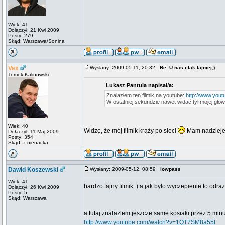
Wiek: 41
Dołączył: 21 Kwi 2009
Posty: 279
Skąd: Warszawa/Sonina
Vex
Wysłany: 2009-05-11, 20:32
Re: U nas i tak fajniej;)
Tomek Kalinowski
Lukasz Pantula napisał/a:
Znalazłem ten filmik na youtube:
http://www.yo
W ostatniej sekundzie nawet widać tył mojej gło
Wiek: 40
Widzę, że mój filmik krąży po sieci
Mam nadzieje, 
Dołączył: 11 Maj 2009
Posty: 354
Skąd: z nienacka
Dawid Koszewski
Wysłany: 2009-05-12, 08:59
lowpass
Wiek: 41
bardzo fajny filmik :) a jak bylo wyczepienie to odr
Dołączył: 26 Kwi 2009
Posty: 5
Skąd: Warszawa
a tutaj znalazlem jeszcze same kosiaki przez 5 minu
http://www.youtube.com/watch?v=1QT7SM8a55I