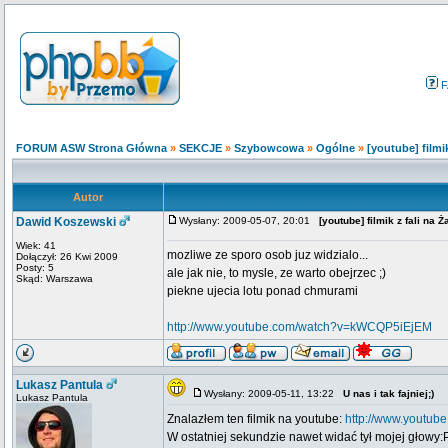
F
FORUM ASW Strona Główna
»
SEKCJE
»
Szybowcowa
»
Ogólne
»
[youtube] filmik
Autor
Dawid Koszewski
Wysłany: 2009-05-07, 20:01
[youtube] filmik z fali na Ż
Wiek: 41
mozliwe ze sporo osob juz widzialo...
Dołączył: 26 Kwi 2009
Posty: 5
ale jak nie, to mysle, ze warto obejrzec ;)
Skąd: Warszawa
piekne ujecia lotu ponad chmurami
http://www.youtube.com/watch?v=kWCQP5iEjEM
Lukasz Pantula
Wysłany: 2009-05-11, 13:22
U nas i tak fajniej;)
Lukasz Pantula
Znalazłem ten filmik na youtube:
http://www.youtu
W ostatniej sekundzie nawet widać tył mojej głowy: