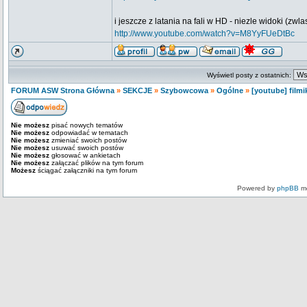
i jeszcze z latania na fali w HD - niezle widoki (zwl
http://www.youtube.com/watch?v=M8YyFUeDtBc
Wyświetl posty z ostatnich:
FORUM ASW Strona Główna
»
SEKCJE
»
Szybowcowa
»
Ogólne
»
[youtube] filmik
Nie możesz
pisać nowych tematów
Nie możesz
odpowiadać w tematach
Nie możesz
zmieniać swoich postów
Nie możesz
usuwać swoich postów
Nie możesz
głosować w ankietach
Nie możesz
załączać plików na tym forum
Możesz
ściągać załączniki na tym forum
Powered by
phpBB
mo