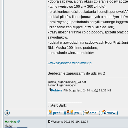
- dobra zabawa, a przy okazji zbieranie doświadcz
- tanie (wpisowe 100 zł + 360 zł hole),
- brak konieczności posiadania licencji sportowej AP
- udział pilotów licencjonowanych o niedużym dośw
- brak wymogu posiadania certyfikowanego logge
urządzenie zapisujące lot w pliku See You),
- trasy ułożone trafnie co do pogody, sprzętu oraz 
zawodników,
- udział w zawodach na szybowcach typu Pirat, Jun
Std., Mucha 100 i inne podobne,
- omawianie wieczorem lotów.
www.szybowce.wloclawek.pl
Serdecznie zapraszamy do udziału :)
pismo_organizacynej_v3.pdf
Pismo Organizacyjne
Pobierz
Plik ściągnięto 2444 raz(y) 71,39 KB
_________________
..::AeroBart::..
Marian
Wysłany: 2011-05-19, 12:24
Marian