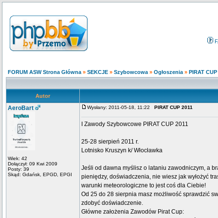
F
FORUM ASW Strona Główna
»
SEKCJE
»
Szybowcowa
»
Ogłoszenia
»
PIRAT CUP 
Autor
AeroBart
Wysłany: 2011-05-18, 11:22
PIRAT CUP 2011
I Zawody Szybowcowe PIRAT CUP 2011
25-28 sierpień 2011 r.
Lotnisko Kruszyn k/ Włocławka
Wiek: 42
Dołączył: 09 Kwi 2009
Jeśli od dawna myślisz o lataniu zawodniczym, a br
Posty: 39
Skąd: Gdańsk, EPGD, EPGI
pieniędzy, doświadczenia, nie wiesz jak wyłożyć tra
warunki meteorologiczne to jest coś dla Ciebie!
Od 25 do 28 sierpnia masz możliwość sprawdzić swo
zdobyć doświadczenie.
Główne założenia Zawodów Pirat Cup: