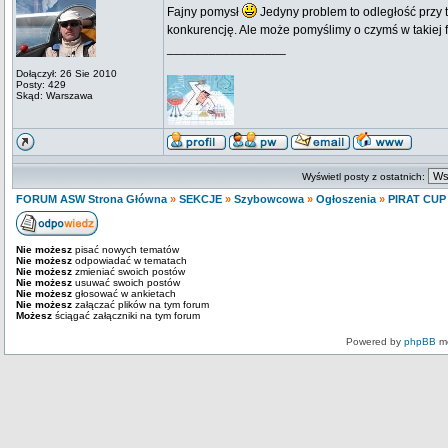
Fajny pomysł
Jedyny problem to odległość przy t
konkurencję. Ale może pomyślimy o czymś w takiej fo
_________________
Dołączył: 26 Sie 2010
Posty: 429
Skąd: Warszawa
Wyświetl posty z ostatnich:
FORUM ASW Strona Główna
»
SEKCJE
»
Szybowcowa
»
Ogłoszenia
»
PIRAT CUP 
Nie możesz
pisać nowych tematów
Nie możesz
odpowiadać w tematach
Nie możesz
zmieniać swoich postów
Nie możesz
usuwać swoich postów
Nie możesz
głosować w ankietach
Nie możesz
załączać plików na tym forum
Możesz
ściągać załączniki na tym forum
Powered by
phpBB
mo