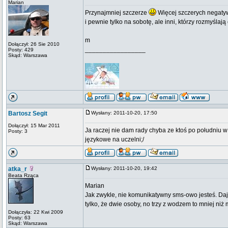
Marian
Przynajmniej szczerze
Więcej szczerych negatyw
i pewnie tylko na sobotę, ale inni, którzy rozmyślają
m
Dołączył: 26 Sie 2010
_________________
Posty: 429
Skąd: Warszawa
Bartosz Segit
Wysłany: 2011-10-20, 17:50
Dołączył: 15 Mar 2011
Ja raczej nie dam rady chyba ze ktoś po południu w
Posty: 3
językowe na uczelni;/
atka_r
Wysłany: 2011-10-20, 19:42
Beata Rząca
Marian
Jak zwykle, nie komunikatywny sms-owo jesteś. Daj 
tylko, że dwie osoby, no trzy z wodzem to mniej niż 
Dołączyła: 22 Kwi 2009
Posty: 63
Skąd: Warszawa