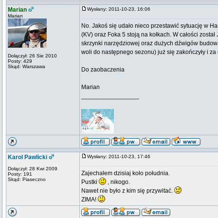
Marian
Wysłany: 2011-10-23, 16:06
Marian
No. Jakoś się udało nieco przestawić sytuację w Han
(KV) oraz Foka 5 stoją na kołkach. W całości został 
skrzynki narzędziowej oraz dużych dźwigów budo
woli do następnego sezonu) już się zakończyły i z
Dołączył: 26 Sie 2010
Posty: 429
Skąd: Warszawa
Do zaobaczenia
Marian
_________________
Karol Pawlicki
Wysłany: 2011-10-23, 17:46
Dołączył: 28 Kwi 2009
Zajechałem dzisiaj koło południa.
Posty: 191
Skąd: Piaseczno
Pustki
, nikogo.
Nawet nie było z kim się przywitać.
ZIMA!