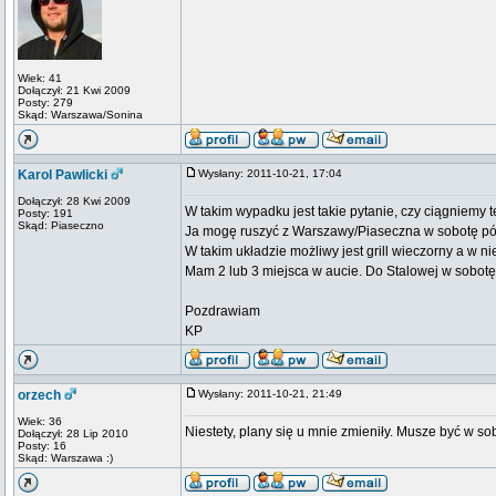
Wiek: 41
Dołączył: 21 Kwi 2009
Posty: 279
Skąd: Warszawa/Sonina
Karol Pawlicki
Wysłany: 2011-10-21, 17:04
Dołączył: 28 Kwi 2009
W takim wypadku jest takie pytanie, czy ciągniemy t
Posty: 191
Skąd: Piaseczno
Ja mogę ruszyć z Warszawy/Piaseczna w sobotę p
W takim układzie możliwy jest grill wieczorny a w ni
Mam 2 lub 3 miejsca w aucie. Do Stalowej w sobot
Pozdrawiam
KP
orzech
Wysłany: 2011-10-21, 21:49
Wiek: 36
Niestety, plany się u mnie zmieniły. Musze być w 
Dołączył: 28 Lip 2010
Posty: 16
Skąd: Warszawa :)