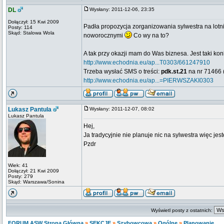
DL
Wysłany: 2011-12-06, 23:35
Dołączył: 15 Kwi 2009
Padła propozycja zorganizowania sylwestra na lotn
Posty: 114
Skąd: Stalowa Wola
noworocznymi
Co wy na to?
A tak przy okazji mam do Was biznesa. Jest taki kon
http://www.echodnia.eu/ap...T0303/661247910
Trzeba wysłać SMS o treści:
pdk.st.21
na nr 71466 (
http://www.echodnia.eu/ap...=PIERWSZAKI0303
Lukasz Pantula
Wysłany: 2011-12-07, 08:02
Lukasz Pantula
Hej,
Ja tradycyjnie nie planuje nic na sylwestra więc jes
Pzdr
Wiek: 41
Dołączył: 21 Kwi 2009
Posty: 279
Skąd: Warszawa/Sonina
Wyświetl posty z ostatnich:
FORUM ASW Strona Główna
»
SEKCJE
»
Szybowcowa
»
Ogólne
»
Planowanie