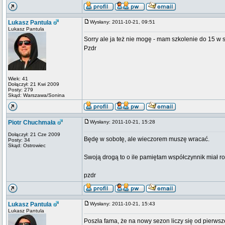
Lukasz Pantula
Wysłany: 2011-10-21, 09:51
Lukasz Pantula
Sorry ale ja też nie mogę - mam szkolenie do 15 w s
Pzdr
Wiek: 41
Dołączył: 21 Kwi 2009
Posty: 279
Skąd: Warszawa/Sonina
Piotr Chuchmała
Wysłany: 2011-10-21, 15:28
Dołączył: 21 Cze 2009
Będę w sobotę, ale wieczorem muszę wracać.
Posty: 34
Skąd: Ostrowiec
Swoją drogą to o ile pamiętam współczynnik miał r
pzdr
Lukasz Pantula
Wysłany: 2011-10-21, 15:43
Lukasz Pantula
Poszła fama, że na nowy sezon liczy się od pierwszeg