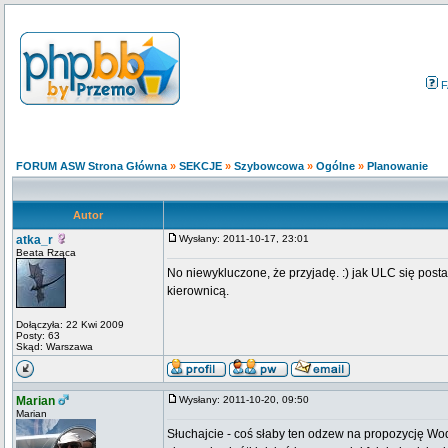
F
FORUM ASW Strona Główna
»
SEKCJE
»
Szybowcowa
»
Ogólne
»
Planowanie
Autor
atka_r
Wysłany: 2011-10-17, 23:01
Beata Rząca
No niewykluczone, że przyjadę. :) jak ULC się posta
kierownicą.
Dołączyła: 22 Kwi 2009
Posty: 63
Skąd: Warszawa
Marian
Wysłany: 2011-10-20, 09:50
Marian
Słuchajcie - coś słaby ten odzew na propozycję Wod