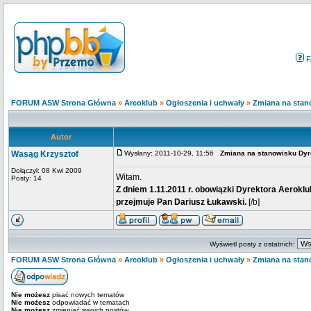
F
FORUM ASW Strona Główna
»
Areoklub
»
Ogłoszenia i uchwały
»
Zmiana na stan
Autor
Wasąg Krzysztof
Wysłany: 2011-10-29, 11:56
Zmiana na stanowisku Dyr
Dołączył: 08 Kwi 2009
Witam.
Posty: 14
Z dniem 1.11.2011 r. obowiązki Dyrektora Aerokl
przejmuje Pan Dariusz Łukawski.
[/b]
Wyświetl posty z ostatnich:
FORUM ASW Strona Główna
»
Areoklub
»
Ogłoszenia i uchwały
»
Zmiana na stan
Nie możesz
pisać nowych tematów
Nie możesz
odpowiadać w tematach
Nie możesz
zmieniać swoich postów