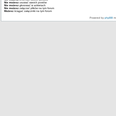
Nie możesz
usuwać swoich postów
Nie możesz
głosować w ankietach
Nie możesz
załączać plików na tym forum
Możesz
ściągać załączniki na tym forum
Powered by
phpBB
mo