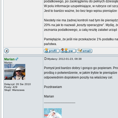
podatkowego, po zaokrągleniu do pełnych dziesiątek 
W polu informacje uzupełniające, w rubryce cel sz
Jest to bardzo ważne, bo bez tego wpisu pieniądze 
Niestety nie ma żadnej kontroli nad tym ile pienię
20% na jak to nazwali „koszty operacyjne”. Myślę, 
zeznania podatkowego, a całą resztę załatwi urząd 
Pamiętajcie, że jeśli nie przekażecie 1% podatku n
państwa.
Marian
Wysłany: 2012-01-23, 08:38
Marian
Pomysł jest bardzo dobry i gorąco go popieram. Pr
prośbą o potwierdzenie, w jakim trybie te pieniądz
odpowiednim dopiskiem poszły na właściwy cel.
Dołączył: 26 Sie 2010
Pozdrawiam
Posty: 429
Skąd: Warszawa
Marian
_________________