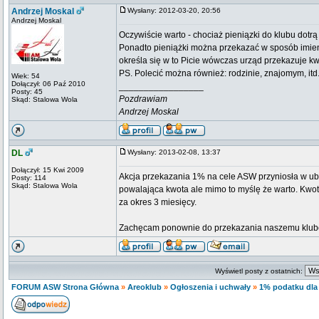
Andrzej Moskal
Wysłany: 2012-03-20, 20:56
Andrzej Moskal
Oczywiście warto - chociaż pieniązki do klubu dot
Ponadto pieniążki można przekazać w sposób imie
określa się w to Picie wówczas urząd przekazuje k
PS. Polecić można również: rodzinie, znajomym, itd
Wiek: 54
Dołączył: 06 Paź 2010
_________________
Posty: 45
Pozdrawiam
Skąd: Stalowa Wola
Andrzej Moskal
DL
Wysłany: 2013-02-08, 13:37
Dołączył: 15 Kwi 2009
Akcja przekazania 1% na cele ASW przyniosła w ubi
Posty: 114
Skąd: Stalowa Wola
powalająca kwota ale mimo to myślę że warto. Kwot
za okres 3 miesięcy.
Zachęcam ponownie do przekazania naszemu klubowi 
Wyświetl posty z ostatnich:
FORUM ASW Strona Główna
»
Areoklub
»
Ogłoszenia i uchwały
»
1% podatku dl