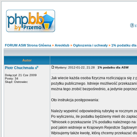
F
FORUM ASW Strona Główna
»
Areoklub
»
Ogłoszenia i uchwały
»
1% podatku dl
Autor
Piotr Chuchmała
Wysłany: 2012-01-22, 21:28
1% podatku dla ASW
Dołączył: 21 Cze 2009
Jak wiecie każda osoba fizyczna rozliczająca się
Posty: 34
Skąd: Ostrowiec
pożytku publicznego. Istnieje możliwość przekazani
można tego zrobić bezpośrednio, a jedynie poprzez
Oto instrukcja postępowania:
Należy wypełnić odpowiednią rubrykę w rocznym zez
Po wyliczeniu, ile podatku będziemy mieli do zapł
"Wniosek o przekazanie 1% podatku należnego na r
pod jakim widnieje w Krajowym Rejestrze Sądow
Wpisujemy także kwotę, którą chcemy przekazać dl