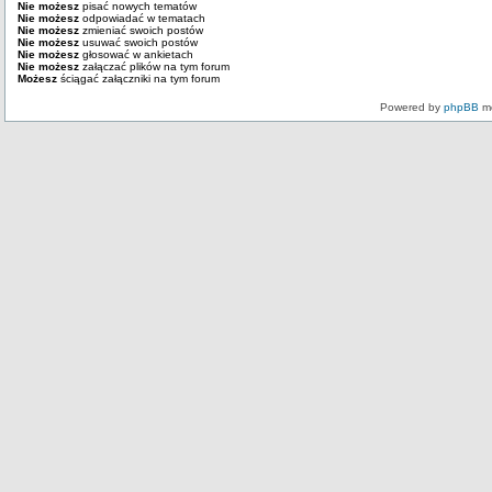
Nie możesz
pisać nowych tematów
Nie możesz
odpowiadać w tematach
Nie możesz
zmieniać swoich postów
Nie możesz
usuwać swoich postów
Nie możesz
głosować w ankietach
Nie możesz
załączać plików na tym forum
Możesz
ściągać załączniki na tym forum
Powered by
phpBB
mo