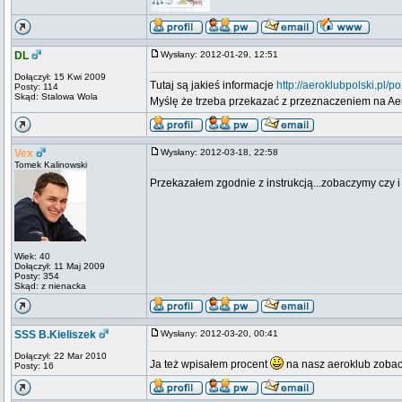
DL
Wysłany: 2012-01-29, 12:51
Dołączył: 15 Kwi 2009
Tutaj są jakieś informacje
http://aeroklubpolski.pl/p
Posty: 114
Skąd: Stalowa Wola
Myślę że trzeba przekazać z przeznaczeniem na Aer
Vex
Wysłany: 2012-03-18, 22:58
Tomek Kalinowski
Przekazałem zgodnie z instrukcją...zobaczymy czy i 
Wiek: 40
Dołączył: 11 Maj 2009
Posty: 354
Skąd: z nienacka
SSS B.Kieliszek
Wysłany: 2012-03-20, 00:41
Dołączył: 22 Mar 2010
Ja też wpisałem procent
na nasz aeroklub zobaczy
Posty: 16