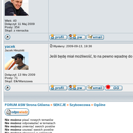
Wiek: 40
Dołączył: 11 Maj 2009
Posty: 354
Skąd: z nienacka
yacek
Wysłany: 2009-09-13, 19:36
Jacek Hirsztritt
Jeśli będę miał możliwość, to na pewno wpadnę do
Dołączył: 13 Wrz 2009
Posty: 71
Skąd: Ełk/Warszawa
FORUM ASW Strona Główna
»
SEKCJE
»
Szybowcowa
»
Ogólne
Nie możesz
pisać nowych tematów
Nie możesz
odpowiadać w tematach
Nie możesz
zmieniać swoich postów
Nie możesz
usuwać swoich postów
Nie możesz
głosować w ankietach