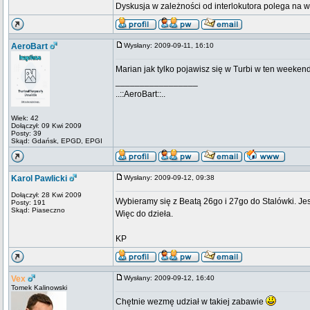
Dyskusja w zależności od interlokutora polega na 
AeroBart
Wysłany: 2009-09-11, 16:10
Marian jak tylko pojawisz się w Turbi w ten weeke
_________________
..::AeroBart::..
Wiek: 42
Dołączył: 09 Kwi 2009
Posty: 39
Skąd: Gdańsk, EPGD, EPGI
Karol Pawlicki
Wysłany: 2009-09-12, 09:38
Dołączył: 28 Kwi 2009
Wybieramy się z Beatą 26go i 27go do Stalówki. Jes
Posty: 191
Skąd: Piaseczno
Więc do dzieła.
KP
Vex
Wysłany: 2009-09-12, 16:40
Tomek Kalinowski
Chętnie wezmę udział w takiej zabawie