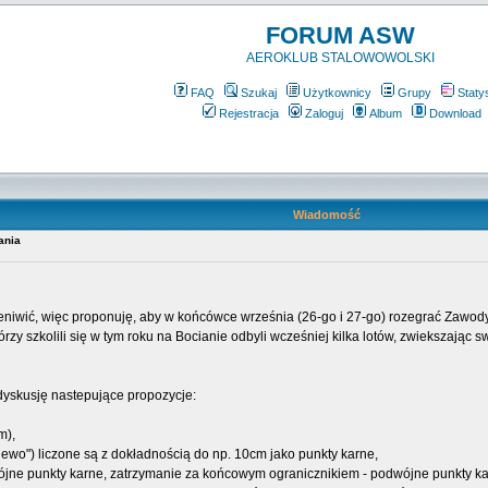
FORUM ASW
AEROKLUB STALOWOWOLSKI
FAQ
Szukaj
Użytkownicy
Grupy
Staty
Rejestracja
Zaloguj
Album
Download
Wiadomość
ania
eniwić, więc proponuję, aby w końcówce września (26-go i 27-go) rozegrać Zawod
rzy szkolili się w tym roku na Bocianie odbyli wcześniej kilka lotów, zwiekszając s
yskusję nastepujące propozycje:
m),
"lewo") liczone są z dokładnością do np. 10cm jako punkty karne,
ójne punkty karne, zatrzymanie za końcowym ogranicznikiem - podwójne punkty karn