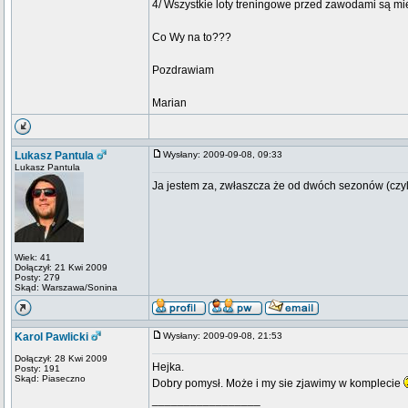
4/ Wszystkie loty treningowe przed zawodami są mi
Co Wy na to???
Pozdrawiam
Marian
Lukasz Pantula
Wysłany: 2009-09-08, 09:33
Lukasz Pantula
Ja jestem za, zwłaszcza że od dwóch sezonów (czyl
Wiek: 41
Dołączył: 21 Kwi 2009
Posty: 279
Skąd: Warszawa/Sonina
Karol Pawlicki
Wysłany: 2009-09-08, 21:53
Dołączył: 28 Kwi 2009
Hejka.
Posty: 191
Skąd: Piaseczno
Dobry pomysł. Może i my sie zjawimy w komplecie
_________________