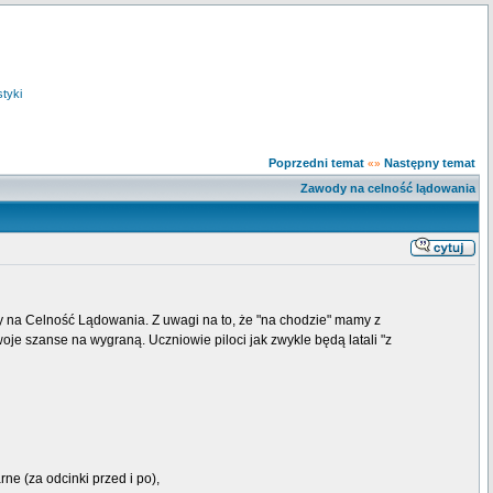
styki
Poprzedni temat
Następny temat
«»
Zawody na celność lądowania
y na Celność Lądowania. Z uwagi na to, że "na chodzie" mamy z
woje szanse na wygraną. Uczniowie piloci jak zwykle będą latali "z
e (za odcinki przed i po),