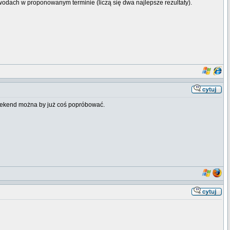
wodach w proponowanym terminie (liczą się dwa najlepsze rezultaty).
 weekend można by już coś popróbować.