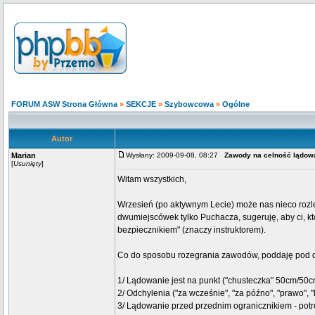
FORUM ASW Strona Główna
»
SEKCJE
»
Szybowcowa
»
Ogólne
Autor
Marian
Wysłany: 2009-09-08, 08:27
Zawody na celność lądow
[
Usunięty
]
Witam wszystkich,
Wrzesień (po aktywnym Lecie) może nas nieco rozl
dwumiejscówek tylko Puchacza, sugeruję, aby ci, któ
bezpiecznikiem" (znaczy instruktorem).
Co do sposobu rozegrania zawodów, poddaję pod d
1/ Lądowanie jest na punkt ("chusteczka" 50cm/50c
2/ Odchylenia ("za wcześnie", "za późno", "prawo", 
3/ Lądowanie przed przednim ogranicznikiem - potr