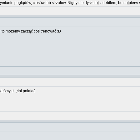
wymianie poglądów, ciosów lub strzałów. Nigdy nie dyskutuj z debilem, bo najpi
nd to możemy zacząć coś trenować :D
teśmy chętni polatać.