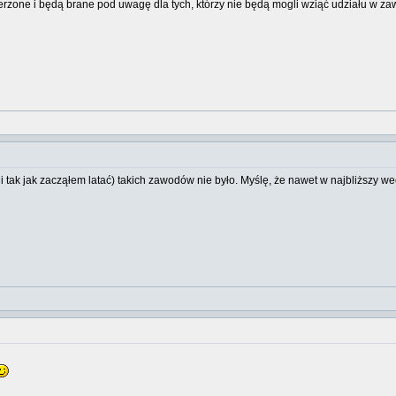
erzone i będą brane pod uwagę dla tych, którzy nie będą mogli wziąć udziału w za
i tak jak zacząłem latać) takich zawodów nie było. Myślę, że nawet w najbliższy