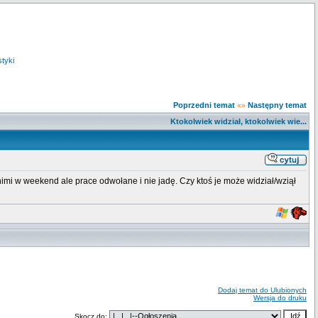
styki
Poprzedni temat
Następny temat
«»
Ktokolwiek widział, ktokolwiek wie...
i w weekend ale prace odwołane i nie jadę. Czy ktoś je może widział/wziął
Dodaj temat do Ulubionych
Wersja do druku
Skocz do: