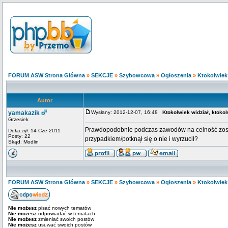
FORUM ASW Strona Główna
»
SEKCJE
»
Szybowcowa
»
Ogłoszenia
»
Ktokolwiek 
Autor
yamakazik
Wysłany: 2012-12-07, 16:48
Ktokolwiek widział, ktokol
Grzesiek
Prawdopodobnie podczas zawodów na celność zostawi
Dołączył: 14 Cze 2011
Posty: 22
przypadkiem/potknął się o nie i wyrzucił?
Skąd: Modlin
FORUM ASW Strona Główna
»
SEKCJE
»
Szybowcowa
»
Ogłoszenia
»
Ktokolwiek 
Nie możesz
pisać nowych tematów
Nie możesz
odpowiadać w tematach
Nie możesz
zmieniać swoich postów
Nie możesz
usuwać swoich postów