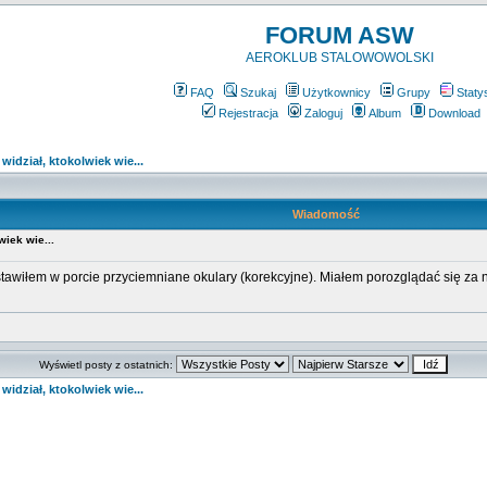
FORUM ASW
AEROKLUB STALOWOWOLSKI
FAQ
Szukaj
Użytkownicy
Grupy
Staty
Rejestracja
Zaloguj
Album
Download
widział, ktokolwiek wie...
Wiadomość
wiek wie...
łem w porcie przyciemniane okulary (korekcyjne). Miałem porozglądać się za nim
Wyświetl posty z ostatnich:
widział, ktokolwiek wie...