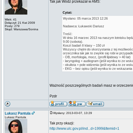
Tak jak Wódz przekazał w AMS:
Cytat:
Wysłano: 05 marca 2013 12:26
Wiek: 41
Dołączył: 21 Kwi 2009
Posty: 279
Nadawca: Łukawski Dariusz
Skąd: Warszawa/Sonina
Treść:
W dniu 16 marzec 2013 na naszym lotnisku będz
9.00 (sobota).
Koszt badań II klasy – 150 zł
Wszyscy chętni do skorzystania z tej możliwośc
orzecznika tak jak to zwykle się robi w przypa
- OB, morfologia, mocz, (profil lipidowy > 40 lat)
- laryngolog + audiogram (jeśli wynika to ze ws
- okulista + pole widzenia (jeśli wynika to ze w
- EKG – bez opisu (jeśli wynika to ze wskazani
Ważność poszczególnych badań masz w orzeczeni
Pzdr
Lukasz Pantula
Wysłany: 2013-03-07, 13:29
Lukasz Pantula
Tak przy okazji:
http://www.ulc.gov.pl/ind...d=1999&Itemid=1