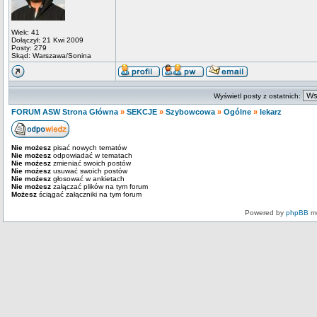
Wiek: 41
Dołączył: 21 Kwi 2009
Posty: 279
Skąd: Warszawa/Sonina
Wyświetl posty z ostatnich:
FORUM ASW Strona Główna
»
SEKCJE
»
Szybowcowa
»
Ogólne
»
lekarz
Nie możesz
pisać nowych tematów
Nie możesz
odpowiadać w tematach
Nie możesz
zmieniać swoich postów
Nie możesz
usuwać swoich postów
Nie możesz
głosować w ankietach
Nie możesz
załączać plików na tym forum
Możesz
ściągać załączniki na tym forum
Powered by
phpBB
mo