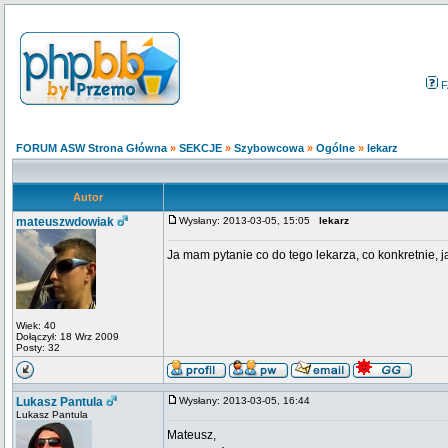
F
FORUM ASW Strona Główna
»
SEKCJE
»
Szybowcowa
»
Ogólne
»
lekarz
Autor
mateuszwdowiak
Wysłany: 2013-03-05, 15:05
lekarz
Ja mam pytanie co do tego lekarza, co konkretnie, 
Wiek: 40
Dołączył: 18 Wrz 2009
Posty: 32
Lukasz Pantula
Wysłany: 2013-03-05, 16:44
Lukasz Pantula
Mateusz,