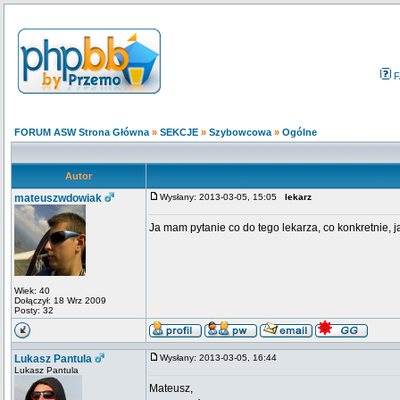
F
FORUM ASW Strona Główna
»
SEKCJE
»
Szybowcowa
»
Ogólne
Autor
mateuszwdowiak
Wysłany: 2013-03-05, 15:05
lekarz
Ja mam pytanie co do tego lekarza, co konkretnie, 
Wiek: 40
Dołączył: 18 Wrz 2009
Posty: 32
Lukasz Pantula
Wysłany: 2013-03-05, 16:44
Lukasz Pantula
Mateusz,