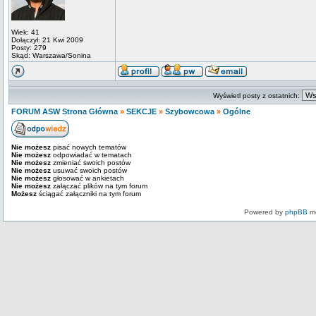
Wiek: 41
Dołączył: 21 Kwi 2009
Posty: 279
Skąd: Warszawa/Sonina
Wyświetl posty z ostatnich:
FORUM ASW Strona Główna
»
SEKCJE
»
Szybowcowa
»
Ogólne
Nie możesz
pisać nowych tematów
Nie możesz
odpowiadać w tematach
Nie możesz
zmieniać swoich postów
Nie możesz
usuwać swoich postów
Nie możesz
głosować w ankietach
Nie możesz
załączać plików na tym forum
Możesz
ściągać załączniki na tym forum
Powered by
phpBB
mo