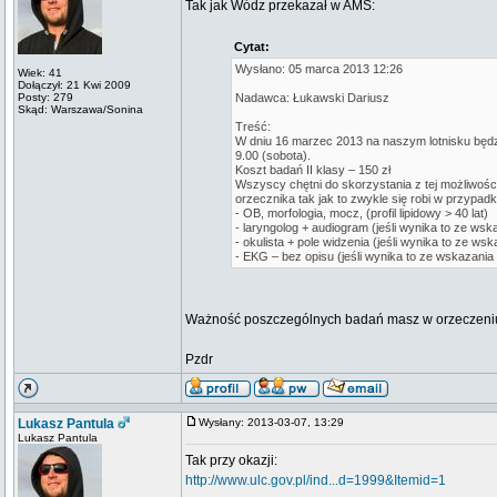
Tak jak Wódz przekazał w AMS:
Cytat:
Wysłano: 05 marca 2013 12:26
Wiek: 41
Dołączył: 21 Kwi 2009
Posty: 279
Nadawca: Łukawski Dariusz
Skąd: Warszawa/Sonina
Treść:
W dniu 16 marzec 2013 na naszym lotnisku będz
9.00 (sobota).
Koszt badań II klasy – 150 zł
Wszyscy chętni do skorzystania z tej możliwośc
orzecznika tak jak to zwykle się robi w przypa
- OB, morfologia, mocz, (profil lipidowy > 40 lat)
- laryngolog + audiogram (jeśli wynika to ze ws
- okulista + pole widzenia (jeśli wynika to ze w
- EKG – bez opisu (jeśli wynika to ze wskazani
Ważność poszczególnych badań masz w orzeczeni
Pzdr
Lukasz Pantula
Wysłany: 2013-03-07, 13:29
Lukasz Pantula
Tak przy okazji:
http://www.ulc.gov.pl/ind...d=1999&Itemid=1