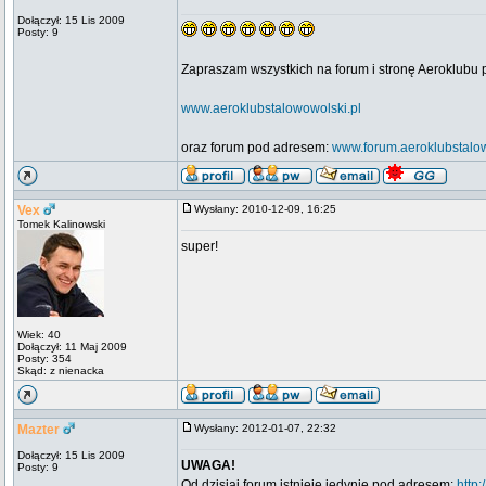
Dołączył: 15 Lis 2009
Posty: 9
Zapraszam wszystkich na forum i stronę Aeroklub
www.aeroklubstalowowolski.pl
oraz forum pod adresem:
www.forum.aeroklubstalow
Vex
Wysłany: 2010-12-09, 16:25
Tomek Kalinowski
super!
Wiek: 40
Dołączył: 11 Maj 2009
Posty: 354
Skąd: z nienacka
Mazter
Wysłany: 2012-01-07, 22:32
Dołączył: 15 Lis 2009
UWAGA!
Posty: 9
Od dzisiaj forum istnieje jedynie pod adresem:
http