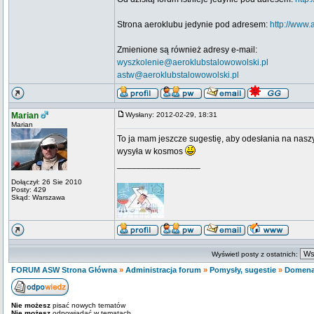
Strona aeroklubu jedynie pod adresem:
http://www.
Zmienione są również adresy e-mail:
wyszkolenie@aeroklubstalowowolski.pl
astw@aeroklubstalowowolski.pl
Marian
Wysłany: 2012-02-29, 18:31
Marian
To ja mam jeszcze sugestię, aby odesłania na naszyc
wysyła w kosmos
_________________
Dołączył: 26 Sie 2010
Posty: 429
Skąd: Warszawa
Wyświetl posty z ostatnich:
FORUM ASW Strona Główna
»
Administracja forum
»
Pomysły, sugestie
»
Domena
Nie możesz
pisać nowych tematów
Nie możesz
odpowiadać w tematach