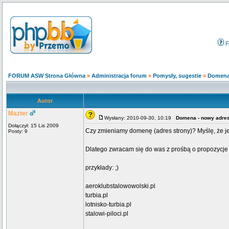
F
FORUM ASW Strona Główna
»
Administracja forum
»
Pomysły, sugestie
»
Domena
Autor
Mazter
Wysłany: 2010-09-30, 10:19
Domena - nowy adre
Dołączył: 15 Lis 2009
Czy zmieniamy domenę (adres strony)? Myślę, że jeś
Posty: 9
Dlatego zwracam się do was z prośbą o propozycj
przykłady: ;)
aeroklubstalowowolski.pl
turbia.pl
lotnisko-turbia.pl
stalowi-piloci.pl