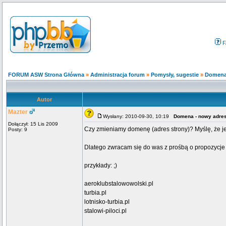
F
FORUM ASW Strona Główna
»
Administracja forum
»
Pomysły, sugestie
»
Domena
Autor
Mazter
Wysłany: 2010-09-30, 10:19
Domena - nowy adre
Dołączył: 15 Lis 2009
Czy zmieniamy domenę (adres strony)? Myślę, że jeś
Posty: 9
Dlatego zwracam się do was z prośbą o propozycj
przykłady: ;)
aeroklubstalowowolski.pl
turbia.pl
lotnisko-turbia.pl
stalowi-piloci.pl