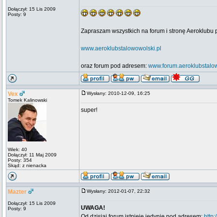
Dołączył: 15 Lis 2009
Posty: 9
Zapraszam wszystkich na forum i stronę Aeroklub
www.aeroklubstalowowolski.pl
oraz forum pod adresem:
www.forum.aeroklubstalow
Vex
Wysłany: 2010-12-09, 16:25
Tomek Kalinowski
super!
Wiek: 40
Dołączył: 11 Maj 2009
Posty: 354
Skąd: z nienacka
Mazter
Wysłany: 2012-01-07, 22:32
Dołączył: 15 Lis 2009
UWAGA!
Posty: 9
Od dzisiaj forum istnieje jedynie pod adresem:
http