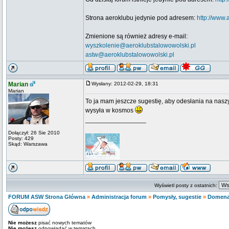
Strona aeroklubu jedynie pod adresem:
http://www.
Zmienione są również adresy e-mail:
wyszkolenie@aeroklubstalowowolski.pl
astw@aeroklubstalowowolski.pl
Marian
Wysłany: 2012-02-29, 18:31
Marian
To ja mam jeszcze sugestię, aby odesłania na naszyc
wysyła w kosmos
_________________
Dołączył: 26 Sie 2010
Posty: 429
Skąd: Warszawa
Wyświetl posty z ostatnich:
FORUM ASW Strona Główna
»
Administracja forum
»
Pomysły, sugestie
»
Domena
Nie możesz
pisać nowych tematów
Nie możesz
odpowiadać w tematach