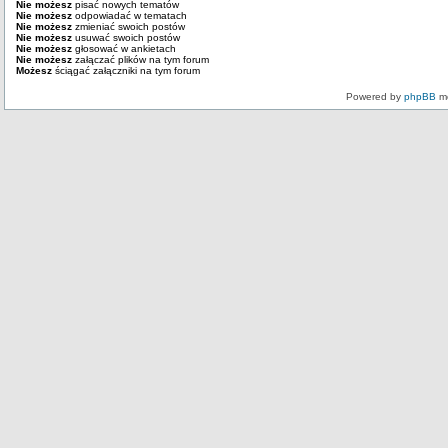
Nie możesz
pisać nowych tematów
Nie możesz
odpowiadać w tematach
Nie możesz
zmieniać swoich postów
Nie możesz
usuwać swoich postów
Nie możesz
głosować w ankietach
Nie możesz
załączać plików na tym forum
Możesz
ściągać załączniki na tym forum
Powered by
phpBB
mo