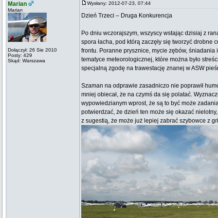
Marian
Wysłany: 2012-07-23, 07:44
Marian
Dzień Trzeci – Druga Konkurencja
Po dniu wczorajszym, wszyscy wstając dzisiaj z ra
spora łacha, pod którą zaczęły się tworzyć drobne 
Dołączył: 26 Sie 2010
frontu. Poranne prysznice, mycie zębów, śniadani
Posty: 429
tematyce meteorologicznej, które można było streści
Skąd: Warszawa
specjalną zgodę na trawestację znanej w ASW pieśni
Szaman na odprawie zasadniczo nie poprawił humor
mniej obiecał, że na czymś da się polatać. Wyznac
wypowiedzianym wprost, że są to być może zadania 
potwierdzać, że dzień ten może się okazać nielotny, 
z sugestią, że może już lepiej zabrać szybowce z gr