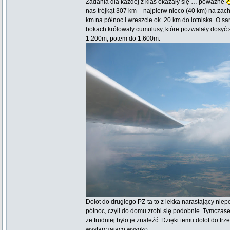
Zadania dla każdej z klas okazały się … poważne
nas trójkąt 307 km – najpierw nieco (40 km) na za
km na północ i wreszcie ok. 20 km do lotniska. O sa
bokach królowały cumulusy, które pozwalały dosyć 
1.200m, potem do 1.600m.
Dolot do drugiego PZ-ta to z lekka narastający niep
północ, czyli do domu zrobi się podobnie. Tymczasem
że trudniej było je znaleźć. Dzięki temu dolot do tr
wystarczająco wysoko.