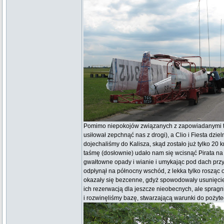
Pomimo niepokojów związanych z zapowiadanymi torn
usiłował zepchnąć nas z drogi), a Clio i Fiesta dzie
dojechaliśmy do Kalisza, skąd zostało już tylko 2
taśmę (dosłownie) udało nam się wcisnąć Pirata na 
gwałtowne opady i wianie i umykając pod dach przyja
odpłynął na północny wschód, z lekka tylko rosząc
okazały się bezcenne, gdyż spowodowały usunięcie
ich rezerwacją dla jeszcze nieobecnych, ale sprag
i rozwinęliśmy bazę, stwarzającą warunki do pożyt