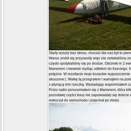
Starty wyszły bez stresu, chociaż dla nas był to pier
Warun zrobił się przyzwoity więc nie zwlekaliśmy z
często spotykaliśmy się po drodze. Odcinek nr 2 ew
Marianem i niewiele myśląc odbiłem do trzeciego. N
potężne. W rezultacie moje kozackie wypuszczenie s
skoszone:(. Walkę tą przegrałem i walnąłem na po
z płynącą nim rzeczką. Wysiadając wspomniałem z
Przez radio porozumiałem się z Marianem, który ki
pozostałej części trasy nie zapowiadały się dobrze
wskoczył do samochodu i pojechał po mnie)