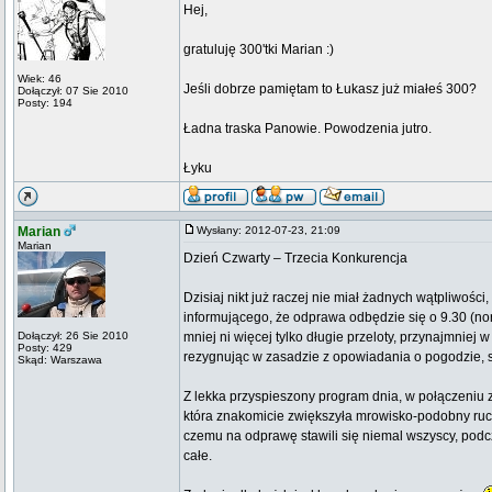
Hej,
gratuluję 300'tki Marian :)
Wiek: 46
Jeśli dobrze pamiętam to Łukasz już miałeś 300?
Dołączył: 07 Sie 2010
Posty: 194
Ładna traska Panowie. Powodzenia jutro.
Łyku
Marian
Wysłany: 2012-07-23, 21:09
Marian
Dzień Czwarty – Trzecia Konkurencja
Dzisiaj nikt już raczej nie miał żadnych wątpliwośc
informującego, że odprawa odbędzie się o 9.30 (norm
Dołączył: 26 Sie 2010
mniej ni więcej tylko długie przeloty, przynajmniej
Posty: 429
rezygnując w zasadzie z opowiadania o pogodzie, st
Skąd: Warszawa
Z lekka przyspieszony program dnia, w połączeniu 
która znakomicie zwiększyła mrowisko-podobny ruch 
czemu na odprawę stawili się niemal wszyscy, podc
całe.