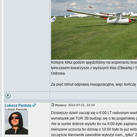
Kolejne kilka godzin spędziliśmy na wspieraniu brac
tymczasem towarzysze z wyższych klas (Otwartej i S
Ostrowa.
Za pięć minut odprawa inauguracyjna, więc kończę 
Lukasz Pantula
Wysłany: 2012-07-21, 22:24
Lukasz Pantula
Dzisiejszy dzień zaczął się o 6:00 LT radosnym war
wynalazek jak TUR 2B budząc się o tej pogańskiej g
Ale w sumie dobrze wyszło bo na 9:00 było zaplano
mieszane uczucia bo dzisiaj o 10:00 było tu już w
szczęście kierownik zawodów wyłożył nam „ tylko