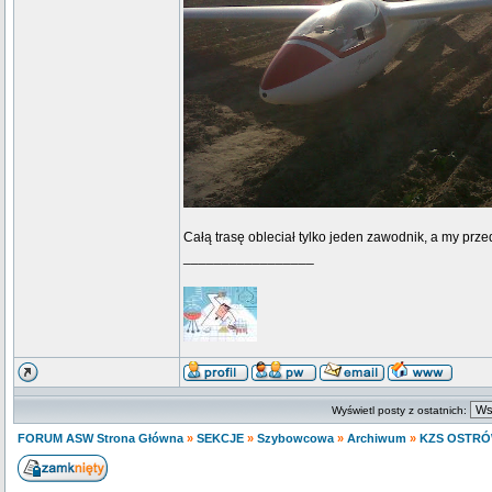
Całą trasę obleciał tylko jeden zawodnik, a my prz
_________________
Wyświetl posty z ostatnich:
FORUM ASW Strona Główna
»
SEKCJE
»
Szybowcowa
»
Archiwum
»
KZS OSTRÓ