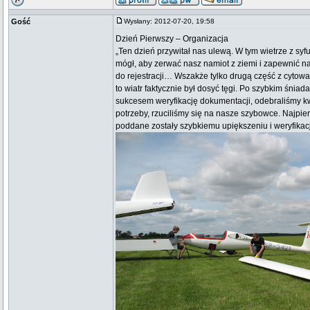
Gość
Wysłany: 2012-07-20, 19:58
Dzień Pierwszy – Organizacja
„Ten dzień przywitał nas ulewą. W tym wietrze z syf
mógł, aby zerwać nasz namiot z ziemi i zapewnić 
do rejestracji… Wszakże tylko drugą część z cytowan
to wiatr faktycznie był dosyć tęgi. Po szybkim śni
sukcesem weryfikację dokumentacji, odebraliśmy kwi
potrzeby, rzuciliśmy się na nasze szybowce. Najpie
poddane zostały szybkiemu upiększeniu i weryfikac