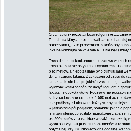
Organizatorzy pozostali bezwzględni i ostatecznie 
Zlinach, na których prezentowali coraz to bardziej
półbeczkami, już to przewrotami zakończonymi becz
lokalne kombajny pewnie wiele już nie będą miały
Trasa dla nas to konkurencja obszarowa w trzech rej
Trasa okazała się przyjemna i dynamiczna. Pomimo
pięć metrów, a niebo zasłane było cumulusami we ws
dynamicznego latania. Z Łukaszem od czasu do czasu
kierunkach, ale i tak po jakimś czasie odnajdowali
wyłożone w taki sposób, że dosyć regularnie spotykal
faktycznie dookoła głowy. Podstawy, na początku n
sufit znajdował się już na ok. 1.500 metrach, co daw
jak spadliśmy z Łukaszem, każdy w innym miejscu 
w jakimś zero/pół podjąłem, podobnie jak dnia popr
nimi zamglenia, co zostało nagrodzone złapaniem c
ok. 200 metrów zapasu, który wszakże kurczył się w 
wysokości wynosił plus minus 20 metrów, a rozlana
optymalnej, czy 130 kilometrów na godzinę, wariom