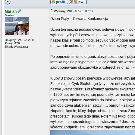
Marian
Wysłany: 2012-07-25, 07:57
Marian
Dzień Piąty – Czwarta Konkurencja
Dzień ten można podsumować jednym słowem: polow
wykoszonych pól i wreszcie polowania, czyli lądo
Dołączył: 26 Sie 2010
naszej klasie robił co mógł, żeby ugryźć w ogon na
Posty: 429
ratował się ucieczkami do duszeń minus cztery i w
Skąd: Warszawa
Po poprzednim dniu organizatorzy postanowili pójść
termika będzie przypominała to co działo się wczo
zaproponowano obszarówkę w czterech rejonach –
Kluby B znowu poszły pierwsze w powietrze, aby ja
Zupełnie jak Cyrk Skalskiego (z tym, że oni zwykle
nazwę „Pathfinders”. Lot również nasuwał skojarze
– 1200 metrów. Im wyżej się podnosiły, tym mniej 
pierwszym rejonem zawróciła do lotniska. Kolejne wy
samobójczym atakiem zniszczył …, pardon - zaliczy
złapałem komin, który dając od czasu do czasu 2 m/
przedostatni sukces tego dnia. Potem już tylko lot p
wykoszone poprzedniego dnia wieczorem!! Jeszcze 
kółeczku odpuściłem i grzecznie zlądowałem bez ż