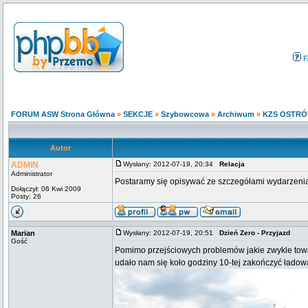
F
FORUM ASW Strona Główna
»
SEKCJE
»
Szybowcowa
»
Archiwum
»
KZS OSTRÓ
Autor
ADMIN
Wysłany: 2012-07-19, 20:34
Relacja
Administrator
Postaramy się opisywać ze szczegółami wydarzeni
Dołączył: 06 Kwi 2009
Posty: 26
Marian
Wysłany: 2012-07-19, 20:51
Dzień Zero - Przyjazd
Gość
Pomimo przejściowych problemów jakie zwykle tow
udało nam się koło godziny 10-tej zakończyć ładowa