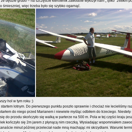
że będzie grubo – na szczęście kierownik zawodów wyłożył nam „ tylko” 268km 
 śmieszniej, więc trzeba było się szybko ogarnąć.
wszy hol w tym roku :)
 startem lotnym. Do pierwszego punktu poszło sprawnie i chociaż nie lecieliśmy ra
otarłem do niego przed Marianem i niewiele myśląc odbiłem do trzeciego. Niestety
ię do przodu skończyło się walką w parterze na 500 m. Pola w tej części kraju je
ek kończyło się 2m jarem z płynącą nim rzeczką. Wysiadając wspomniałem zawod
kanaście minut później przeleciał nade mną machając mi skrzydłami. Warunki termi