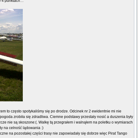
po 4 punktach…
zem to często spotykaliśmy się po drodze. Odcinek nr 2 ewidentnie mi nie
 pogoda zrobiła się zdradliwa. Ciemne podstawy przestały nosić a duszenia były
szcze nie są skoszone:(. Walkę tą przegrałem i walnąłem na poletku o wymiarach
y na celność lądowania :)
czne na pozostałej części trasy nie zapowiadały się dobrze więc Pirat Tango