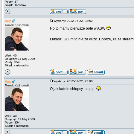
Posty: 37
Skąd: Rzeszów
Vex
Wysłany: 2012-07-22, 08:52
Tomek Kalinowski
No to mamy pierwsze pole w ASW
Łukasz...200m to nie za dużo. Dobrze, że za sterami
Wiek: 40
Dołączył: 11 Maj 2009
Posty: 354
Skąd: z nienacka
Vex
Wysłany: 2012-07-22, 23:00
Tomek Kalinowski
O jak ładnie chłopcy latają...
Wiek: 40
Dołączył: 11 Maj 2009
Posty: 354
Skąd: z nienacka