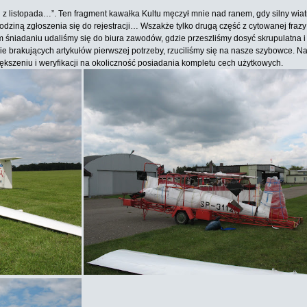
fu z listopada…”. Ten fragment kawałka Kultu męczył mnie nad ranem, gdy silny wia
iną zgłoszenia się do rejestracji… Wszakże tylko drugą część z cytowanej frazy u
ybkim śniadaniu udaliśmy się do biura zawodów, gdzie przeszliśmy dosyć skrupulatn
ie brakujących artykułów pierwszej potrzeby, rzuciliśmy się na nasze szybowce. N
ększeniu i weryfikacji na okoliczność posiadania kompletu cech użytkowych.