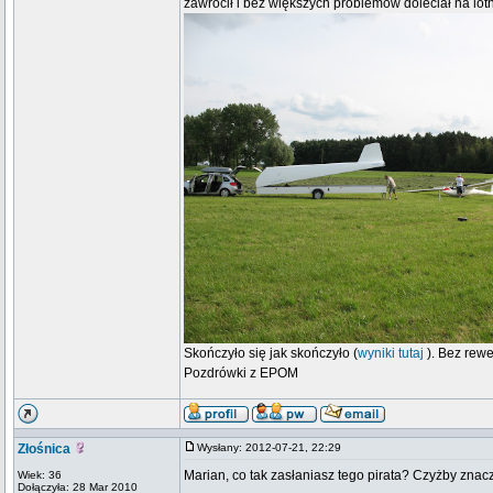
zawrócił i bez większych problemów doleciał na lo
Skończyło się jak skończyło (
wyniki tutaj
). Bez rewe
Pozdrówki z EPOM
Złośnica
Wysłany: 2012-07-21, 22:29
Marian, co tak zasłaniasz tego pirata? Czyżby znacz
Wiek: 36
Dołączyła: 28 Mar 2010