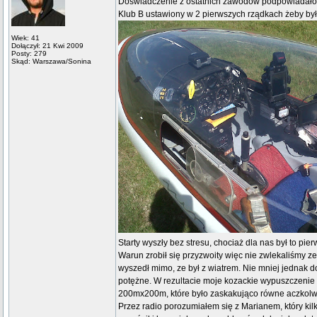
Doświadczenie z ostatnich zawodów podpowiadało 
Klub B ustawiony w 2 pierwszych rządkach żeby było
Wiek: 41
Dołączył: 21 Kwi 2009
Posty: 279
Skąd: Warszawa/Sonina
Starty wyszły bez stresu, chociaż dla nas był to pier
Warun zrobił się przyzwoity więc nie zwlekaliśmy ze
wyszedł mimo, ze był z wiatrem. Nie mniej jednak d
potężne. W rezultacie moje kozackie wypuszczenie s
200mx200m, które było zaskakująco równe aczkolwi
Przez radio porozumiałem się z Marianem, który kil