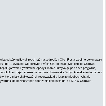
tru, który usiłował zepchnąć nas z drogi), a Clio i Fiesta dzielnie pokonywały
o celu i do … wyraźnie widocznych dwóch CB, polewających okolice Ostrowa.
zej długotrwale i gwałtowne opady i wianie i umykając pod dach przyjaznej
rosząc okolicę i dając szansę na budowę obozowiska. W tym kontekście dojrzane z
w, które miały skutkować ich rezerwacją dla jeszcze nieobecnych, ale
ą warunki do pożytecznego spędzenia kolejnych dni na KZS w Ostrowie..