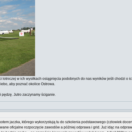
i lotniczej w ich wysiłkach osiągnięcia podobnych do nas wyników jeśli chodzi o i
niebo, aby poznać okolice Ostrowa.
i pędzę. Jutro zaczynamy ściganie.
kotem jaczka, którego wykorzystują tu do szkolenia podstawowego (człowiek doceni
wane oficjalne rozpoczęcie zawodów a później odprawa i grid. Już idąc na odprawę