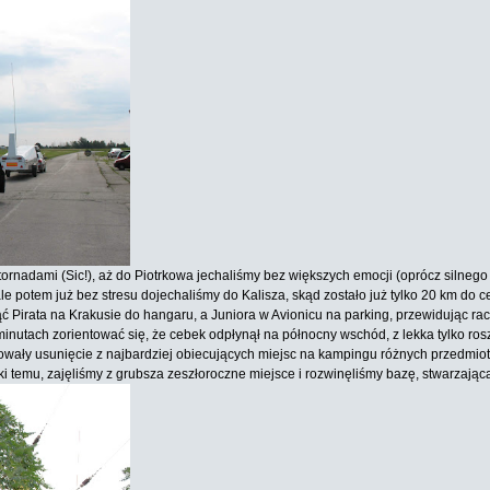
dami (Sic!), aż do Piotrkowa jechaliśmy bez większych emocji (oprócz silnego wia
, ale potem już bez stresu dojechaliśmy do Kalisza, skąd zostało już tylko 20 km d
 Pirata na Krakusie do hangaru, a Juniora w Avionicu na parking, przewidując rac
iu minutach zorientować się, że cebek odpłynął na północny wschód, z lekka tylko 
wały usunięcie z najbardziej obiecujących miejsc na kampingu różnych przedmiotó
 temu, zajęliśmy z grubsza zeszłoroczne miejsce i rozwinęliśmy bazę, stwarzając