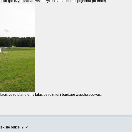
tnisko (po czym Marian wskoczył do samochodu i pojechał po mnie)
lacji. Jutro planujemy latać ostrożniej i bardziej współpracować.
ek się odkleił? ;P