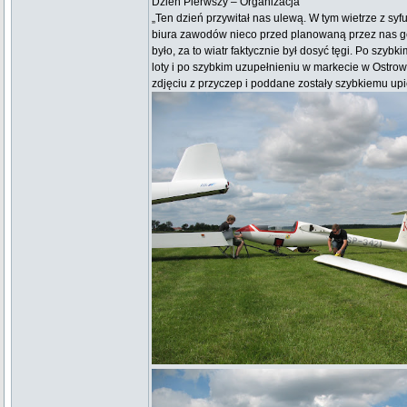
Dzień Pierwszy – Organizacja
„Ten dzień przywitał nas ulewą. W tym wietrze z sy
biura zawodów nieco przed planowaną przez nas godz
było, za to wiatr faktycznie był dosyć tęgi. Po sz
loty i po szybkim uzupełnieniu w markecie w Ostrow
zdjęciu z przyczep i poddane zostały szybkiemu upi