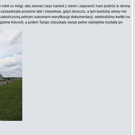
tr robił co mógł, aby zerwać nasz namiot z ziemi i zapewnić nam podróż w stronę
zasadniała poranne lęki i niepokoje, gdyż deszczu, a tym bardziej ulewy nie
a i zakończoną pełnym sukcesem weryfikację dokumentacji, odebraliśmy kwitki na
ajpierw Kilovolt, a potem Tango odzyskały swoje pełne wdzięków kształty po