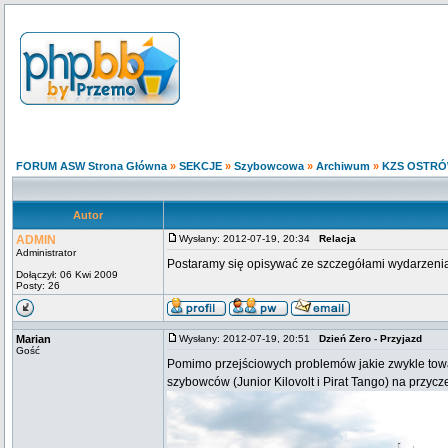
FORUM ASW Strona Główna
»
SEKCJE
»
Szybowcowa
»
Archiwum
»
KZS OSTRÓ
Autor
ADMIN
Wysłany: 2012-07-19, 20:34
Relacja
Administrator
Postaramy się opisywać ze szczegółami wydarzeni
Dołączył: 06 Kwi 2009
Posty: 26
Marian
Wysłany: 2012-07-19, 20:51
Dzień Zero - Przyjazd
Gość
Pomimo przejściowych problemów jakie zwykle tow
szybowców (Junior Kilovolt i Pirat Tango) na przycz