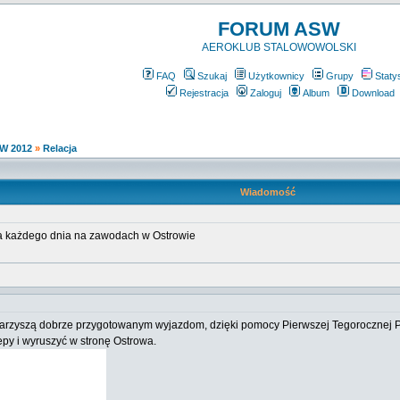
FORUM ASW
AEROKLUB STALOWOWOLSKI
FAQ
Szukaj
Użytkownicy
Grupy
Staty
Rejestracja
Zaloguj
Album
Download
W 2012
»
Relacja
Wiadomość
a każdego dnia na zawodach w Ostrowie
arzyszą dobrze przygotowanym wyjazdom, dzięki pomocy Pierwszej Tegorocznej P
epy i wyruszyć w stronę Ostrowa.